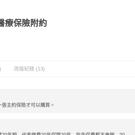
醫療保險附約
)
改版紀錄 (13)
一張主約保險才可以購買。
20年期，代表繳費20年保障20年，每年保費都不會變，20