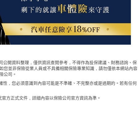
險公司公開資料整理，僅供資訊查閱參考，不得作為投保建議、財務諮詢、保
如您並非保險從業人員或不具備相關保險專業知識，請勿僅依本網站內容
險公司。
的準確性，您必須意識到內容可能是不準確、不完整亦或是過期的。若有任何
代官方正式文件，詳細內容以保險公司官方資訊為準。