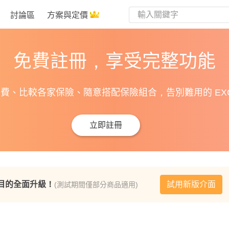
討論區
方案與定價
免費註冊，享受完整功能
費、比較各家保險、隨意搭配保險組合，告別難用的 EXC
立即註冊
目的全面升級！
試用新版介面
(測試期間僅部分商品適用)