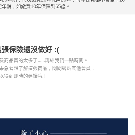
年齡，如繳費10年保障到65歲。
這張保險還沒做好 :(
險商品真的太多了......再給我們一點時間。
果急著想了解這張商品，問問網站其他會員，
以得到即時的建議哦！