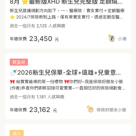
8月 ⭐️最新版XHD 新生兒完整版 足額燒燙傷保障(全球+新安產)
門診手術特殊處置！即使未來像心導管這類處置在醫院被歸類
為門診當天來回，XHD 依然能提供強大的自費雜費覆蓋，全面
新生兒建議規劃方向如下，一、醫療險：實支實付＋定額醫療
補強市面商品的缺憾。額外額度再補給：針對『血管支架』、
⭐️ 2024/7保險新制上路，僅有單實支實付，透過定額型醫療
『人工水晶體』、『心臟瓣膜置換』、『心律調節器植入術』
再補足住院、手術花費。⭐️ 第一間實支解決醫療花費的問
過去一個月有
2,125
人感興趣
等相關材料額度再另外計算，不佔原本手術額度。第二、意外
題，全球定額醫療可彌補爸媽照顧小朋友這段期間的薪水損
實支實付，全面覆蓋自費醫材！意外受傷： 由 遠雄傷害實支
失。⭐️ 各家商品皆有優缺點，兩家搭配可以互補讓保障更全
23,450
年繳保費
小湘
元
實付險MRE（10萬額度） 撐腰。不管是打球跌倒、車禍擦
面完整。二、一次性理賠金：癌症一次金、重大傷病⭐️ 現行
傷，門診自費仿生支架、特殊包紮藥費，花多少賠多少，不用
醫療進步，各類型新型藥物及手術金額高達數十萬，在疾病發
住院也能放心選用最好醫材。第三、重大傷病與癌症一次金
生當下給予百萬預備金，不需擔心手頭資金不足無法使用好的
（DCE + XDE + XCF）百萬保障讓醫療有自己得決定權！對
治療方式。⭐️ 因癌症或重傷的發生都需半年至兩年左右的休
新生兒
策： 醫療趨勢正在朝向「門診化、在家休養」發展。現今癌症
養及治療，一次性的給付可以彌補隱形的照顧成本。⭐️ 照顧
🍼2026新生兒保單-全球+遠雄+兒童意外險專案，全面守護寶寶健康成長🥰
標靶藥物、免疫療法許多都可在門診拿藥回家吃。本保單配置
生病的小朋友而暫時無法工作或收入中斷時能夠較無後顧之
的一次金，確診即憑診斷書一次領取，讓你有絕對的自由選擇
憂，避免因為疾病而造成整個家庭經濟陷入困境。三、意外
🎀 給寶寶最棒的第一份禮物 🎀你們好~我是保險好朋友小張
最好的門診醫療，不用受限於「有沒有住院」的理賠綁架。---
險：小至跌倒扭傷、擦傷，大至骨折都在保障內。⭐️ 因法規
(作者)恭喜你們即將迎接可愛寶寶~一直相信好的保險規劃會是
👶新生兒保單規劃不同，通常小朋友一有不適就直接送醫觀
規定，未滿15歲者規劃意外險，需先補足69萬的喪葬費用。
給寶寶最棒的禮物🎁更是爸爸媽媽可以安心陪伴寶寶治療的堅
過去一個月有
1,181
人感興趣
察，住院一天理賠萬元，兩天以上就等同於一年保費支出請參
⭐️ 小朋友在幼童時期容易有意外擦傷跌倒，需有基本的意外
強後盾希望這篇分享對各位爸爸媽媽有幫助😊✨新生兒保單規
考：https://finfo.tw/assortments/c1f02dd5f2c375cc😳你
失能、意外實支、意外住院。以下小湘針對保障內容分幾點說
劃重點✨📌醫療保障✅實支實付(正本理賠):額度內針對醫療
23,162
年繳保費
保險好朋友小張
元
是超級Ｉ人嗎？害羞跟業務員見面？沒關係！『Ｉ人專屬全面
明特色：1、醫材、手術費用昂貴，建議先以實支實付為主，
費用花多少賠多少✅定額醫療險:拉高住院與手術保障，彌補
ＣＰ值保單規劃』遠距投保直接線上洽訂保單免煩惱！請參
解決升等病房、手術、耗材等問題。全球XHD+XHO住院可提
爸媽照顧小朋友這段期間的薪水損失📌重病防癌保障:✅ 重大
考：https://finfo.tw/assortments/c332775d322e93e8---
供50萬的雜費限額，收據實報實銷，解決自費用藥或耗材的花
傷病險:涵蓋兒童癌症、川崎氏症、自閉症等300多項疾病✅
🔰首選新光⭐️實支🐼高CP搭
費。2、XHD+XHO優勢為住院「雜費與手術費」合併額度計
癌症一次金險:罹患癌症後根據程度直接給付一次金✅ 療程防
成人