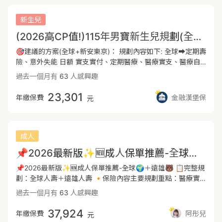
在‼️
保障項目理賠，補貼癌症住院、門診、化/放療...等治療費用。
----------------------------------------------------------------
新生兒
------------------------------------ 🍼 新生兒安心萌芽方案介
(2026高CP值!)115年男寶新生兒規劃(全球+新安東京)
紹 🍼 🚩 新光人壽：終身癌症一次金(主約)、醫療實支實付(正
本收據)、癌症一次金、意外實支實付(正本收據)、意外日額
🎯建議的方案(全球+新安東京)： 規劃內容如下: 全球➡️定期壽
🚩 全球人壽：終身重大傷病一次金(主約)、重大傷病一次金、
險、意外失能 日額 實支實付、定期醫療、醫療實支、醫療自
癌症一次金、癌症療程型(不含併發症)、定額醫療、兒童壽
負額、重大傷病、癌症一次金 療程型 新安➡️意外失能、重大
過去一個月有
63
人感興趣
險、意外失能 🚩 新安東京產：兒童意外險(加強重大燒燙傷)
燒燙傷 (以上是初步方案，都可以依據您的需求調整) - 🌟方案
🔺 新安東京產的“新快樂童年”跟富邦產的“新十全兒童”，可以
優勢: 全球:醫療實支實付無年度理賠上限、重大傷病精神疾病
23,301
年繳保費
金融漢堡保
元
依需求調整選擇‼️ ---------------------------------------------
理賠不打折、定期醫療加強保障額度(無227手術限制) 新安:意
------------------------------------------------------- 🍼 新生
外失能、重大燒燙傷額度高 - 👶規劃新生兒保障注意事項 1.報
兒投保流程 🍼 1️⃣ 預產期前4-6週 📍 和業務員規劃新生兒保
完戶口已取得身分證 2.週期需達37週及體重滿2500克以上 3.
險內容 📍 提前想好寶寶姓名 2️⃣ 出生後48小時內 📍 新生兒
完整21項新生兒篩檢 - 📍方案適用於完全沒有保險的小寶寶
成人
21項公費篩檢(篩檢報告10天後出爐) 3️⃣ 出生後3-10天 📍 報
📍114/1/1前有投保別家醫療實支無法搭配該方案
📌2026最新版✨🆕成人保單推薦-全球🌍＋遠雄🐻
戶口、取得身分證字號 📍 找業務員投保(黃金投保期) 4️⃣ 投保
後31天 📍 依需求進行自費項目檢查 --------------------------
📌2026最新版✨🆕成人保單推薦-全球🌍＋遠雄🐻 📋完整規
----------------------------------------------------------------
劃：全球人壽＋遠雄人壽 🔸保險內容主要規劃重點：醫療實
---------- 🍼 新生兒體況注意事項 🍼 1️⃣ 出生週數需滿37
支＋日額、意外險、重大傷病險、癌症險、壽險、長照險 1️⃣
過去一個月有
63
人感興趣
週、體重2500公克以上 2️⃣ 無黃疸 3️⃣ 無卵圓孔未閉合 🔺 若
醫療實支+日額 醫療險用來負擔住院、手術、病房與雜費，解
未符合條件，依各家保險公司評估暫緩時間‼️ 🔺 可以和信任的
決現在醫療技術發達、自費項目越來越多的問題。 而日額型則
37,924
年繳保費
阿彤兒
元
業務討論後續辦法唷❣️
補貼住院期間造成的薪水損失與看護費用。 →建議基本額度：