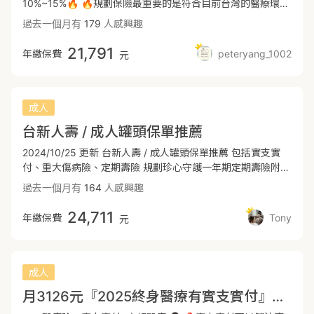
10%~15%🔥 🔥規劃保險最重要的是符合目前台灣的醫療環境
醫療費用，包含住院急診門診損傷的手術及處置、仿生支架耗
及趨勢，才能夠在意外發生時順利轉嫁我們所擔心的風險。🔥
材、包紮藥費等⭕脫臼開放性復位增額理賠---🐻遠雄RHG傷
過去一個月有
179
人感興趣
⭐️ 2024/7保險新制上路，市場主流規劃方向皆為單實支實
害住院日額及骨折未住院金⭕意外傷害每日照顧金⭕即便骨折
付，再透過定額型商品去補足住院及手術的花費。 ⭐️ 其中一
21,791
無住院在家休養，有骨折療養金⭕意外門診手術再增補貼---
年繳保費
peteryang_1002
元
支實支解決醫療雜費的問題，再透過保費比較划算的定額醫療
🏨重大傷病／防癌險：理賠金一次給付最高280萬📖「重大
來盡量補足實際醫療花費不足的部分。 ⭐️ 各家保險商品各有
“傷”病」據衛福部統計113年至114年每年新領卡人數將近數十
優缺點，多家搭配可以互補讓保障更全面完整保費比更划算。
五萬人，並且逐年增長。衛生福利部定義22大項中細項300項
❗️新生兒保單規劃重點大方向❗️ ➡️優先規劃「醫療實支+日額
成人
之疾病，📌包含民國85年衛生屬定義之七項「重大“疾”病」：
型住院、手術險、意外險、重大傷病/癌症一次金」 1、醫療保
重度中風、重度心肌梗塞、冠狀動脈繞道手術尿毒症（腎衰
台新人壽 / 成人罐頭保單推薦
障：「單實支＋日額型」 ❶保險新制上路，單一家實支住院日
竭）、器官移植、重度癌症、重度癱瘓📌需要長期治療的癌症
額稍嫌不足，在搭配定額給付的住院日額，涵蓋手術費的給
2024/10/25 更新 台新人壽 / 成人罐頭保單推薦 包括實支實
也是重大傷病：甲狀腺惡性腫瘤、口腔口咽及下咽惡性腫瘤第
付，附約費用CP值高。 ❷病房費加總共有10,500元/天的額
付、重大傷病險、定期壽險 規劃珍心守護一年期定期壽險附約
一期、乳房惡性腫瘤第一期、子宮頸惡性腫瘤第一期、大腸癌
度，讓我們住院時可以有預算去選擇單/雙人病房，避免互相交
（NJTRA) 140 萬， 是為了符合實支實付（備感依靠住院醫療
惡性腫瘤一期等諸多惡性腫瘤皆符合定義。📌嚴重溶血性及再
過去一個月有
164
人感興趣
叉感染 ，同時提升住院時的休息品質。 ❸醫材、手術費用昂
健康保險附約 HXB） 的投保規則。（壽險總保額≧200萬）
生不良性貧血：血紅素未經治療，成人經常低於8gm/dl 以
貴，實支實付雜費額度規劃50萬，收據實報實銷，解決自費用
下，新生兒經常低於12gm/dl 以下者📌終身治療之全身性自體
24,711
年繳保費
Tony
元
藥或耗材的花費。 🔸全球實支(XHD)手術有227+3343限制，
免疫症候群：全身性紅斑狼瘡、硬化症、類風濕關節炎、多發
但有額外包含145項處置，市面上門診特定範圍最廣，沒年度
性肌炎、乾燥症、克隆氏症、慢性潰瘍性結腸炎等📌慢性精神
理賠上限。 2、一次性理賠金：「重大傷病與癌症」 ❶重大傷
病失智症(具器質性病態)、生理狀況所致之譫妄、思覺失調
病包含300多項疾病，發生時至少需半年～兩年左右的療養期
成人
症、情感性疾患、妄想性疾患廣泛性發展疾患（包含自閉性、
間，領卡就理賠一次金200萬，保險金自由運用 ，做為緊急預
亞斯伯格等）*因為項目眾多，以上僅依常見之疾病列舉⚠️建
月3126元『2025終身醫療有實支實付』30歲先生/小姐 參加規劃－富邦『定期75歲實支』銜接全球『晚年到百歲』終身醫療險
備醫療金使用，不必擔心經濟損失能安心治療。 ❷目前統計領
議選擇理賠項目最廣泛之險種。---🌏全球DCE+XDE重大傷病
卡第一名為需積極治療之癌症，因癌症領卡，全球保障可以同