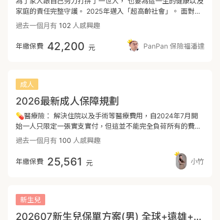
為了家人跟自己努力打拼了一世人， 也要為這一生的健康以及
症費率對女生更友善，建議癌症分散在遠雄，此份意外及醫療
家庭的責任完整守護。 2025年邁入「超高齡社會」。 面對未
保障齊全，可做為成人保單初次規劃保障參考的方向。📍以上
來的高齡生活，不僅老年生活費，老年的醫療費我們也必須提
過去一個月有
102
人感興趣
為初步建議方案，可再依照個人需求做調整。
前準備！ 🛟儘早規劃長照險的優勢： 年齡越低，保費越便宜
趁者身體健康，核保可無爭議的標準體核保 風險無法預估，提
42,200
年繳保費
PanPan 保險福潘達
元
早做規劃 通貨膨脹，未來保費更高，已現在投保才是較低價買
進 早點購買選擇較多 長照險理賠定義： 1.生理功能障礙：依
據巴氏量表（Barthel Index）測量治療效果及退化的情形為理
賠依據 自我照顧能力七項： 進食、修飾／個人衛生、如廁、
成人
洗澡、穿脫衣 服、大便控制、小便控制功能 行動能力三項：
2026最新成人保障規劃
移位／輪椅與床上之間轉位、步行／平地上行走、上下樓梯 分
數約為0-16分內，有機會啟動。 簡單來說，可以依據下規則
💊醫療險： 解決住院以及手術等醫療費用，自2024年7月開
判定： ❶無法自行進食 ❷無法自行移位 ❸無法自行如廁 ❹無
始一人只限定一張實支實付，但這並不能完全負荷所有的費
法自行洗澡 ❺無法自行平地走動 ❻無法自行穿脫衣物 以上六
用，所以會➡️實支實付+定額來解決問題 💰癌症、重大傷病
過去一個月有
100
人感興趣
項中已有三項以上情況者，有機會視需專人長期照顧。 2.認知
險： 癌症在現代已不再是絕症，但也因此需要一筆巨款➡️一次
功能障礙： 需要由ICD-10-CM 是「國際疾病分類第十版臨床
金理賠，自行決定治療方式(標靶藥物、放射治療、達文西手
25,561
年繳保費
小竹
元
修訂版」認定的精神認知疾病： 已知生理狀況引起的精神障礙
術…)，再加上在家休養的生活費 🤕意外險： 從跌倒到燙傷以
（如血管性失智症 F01.、阿茲海默症引起的失智症 F00.、輕
及骨折，甚至需要住院的費用都可以解決➡️意外實支、住院、
度認知障礙 F06.7-等） 並且符合臨床失智量表（CDR）≧2分
失能 🌟以下是針對保障內容分幾點說明其特色： 1. 醫材、手
代表中度失智症狀者 以上情況者，有機會視需專人長期照顧。
術費用昂貴，建議先以實支實付為主，解決升等病房、手術、
新生兒
PANPAN🐼內心話： 坦白說，就算沒有碰到意外，每個人都
耗材等問題。 2. 富邦實支HSV優勢為住院「雜費與手術費」分
202607新生兒保單方案(男) 全球+遠雄+富邦產
會面臨衰老，後續不便於行的日子，照顧的重擔就壓在家人身
開額度計算，住院30天以上雜費額度可提高至1.5倍。 🚨須留