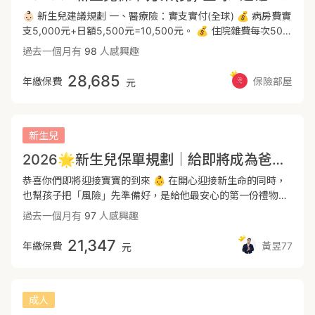
上了。 即便請看護，在沒有保險的情況下，收入沒有多個幾萬
意門診手術有227限制，可以透過定額理賠補足此缺口。 3. 僅
👶🏻 新生兒建議規劃 一、醫療險：實支實付(全球) 💰 病房費實
塊完全無法負擔看護的費用 做好長照險規劃，從訂下這份契約
有實支實付須注意病房費較低，定額醫療建議選擇全球MIR，
支5,000元+日額5,500元=10,500元。 💰 住院雜費每次50萬
開始，將是讓家人放心開始。 🌟新光:新依靠長照險N3A+一
可以透過MIR加強整體住院及手術的保障，提供單人房的休息
額度，門診手術雜費6萬元(含特定診療)，實支轉換日額1,000
過去一個月有
98
人感興趣
次安心BJA 一次金給付解決醫療器材跟輔具的費用 月給付金可
品質。 4. 癌症近幾年有許多新型的治療方式，並不包含在傳
元。提供足額的保障，有優良的醫療品質。 二、一次性理賠
供給看護與日常雜項耗材支出 1-6 級失能、符合長照狀態期間
統療程型的癌症險理賠範圍，如:標靶藥物、免疫療法都需要較
金：重大傷病，癌症(全球+遠雄) ⭐️ 根據統計，癌症年年蟬聯
28,685
年繳保費
保險部屋
元
豁免保險費 沒有疾病等待期 為長照期間，生理功能障礙評估
掏額的醫療費用，建議規劃一次給付型防癌險、重大傷病險，
十大死因榜首，並且有年輕化趨勢。癌症的嚴重程度大致分為
五年後免評估 為長照期間，認知功能障礙評估三年後免評估
可彈性選擇治療方式，在資金上運用會較為靈活。35. 全球
初期， 輕度，重度。癌症險可針對初期及輕度部分有所保障，
⚠️請注意： 長照狀態持續 90 日仍生存，才會開始理賠 📢請
XDE為重大傷病，領到健保核發的重大傷病卡即可理賠一次
與重大傷病不同的地方在於，重大傷病只針對”重度癌症”。 在
注意，保險的費率跟年紀與職別有關， 請記得變更上面的數
金，保障範圍多達400項，首年理賠或是精神疾病領卡皆不打
初期時選擇好的醫療。因癌症或重傷的發生都需半年至兩年左
新生兒
值，來取得正確投保試算。 如果身邊沒有業務員的話， 歡迎
折，在患病初期能獲得一筆緊急醫療金運用並填補收入減少的
右的休養及治療，一次性的給付可以彌補工作收入中斷的損
2026🌟新生兒保單規劃｜給即將成為爸媽的你們
選擇我為您服務。 祝你身體健康、平安順心，Peace 。 📕
損失，且後期保費漲幅較為平緩，因此建議重大傷病規劃在全
失。 ⭐️ 重大傷病依據健保署認定22大類，加總細項共涵蓋
PanPan🐼保險福潘達 📕優質保障直送到家🚀 📕台中出發服
球CP值較高。 總結:透過此份保單可以建立完整的保護網，富
300多項。 例如:小兒麻痺症、重度癌症、亞斯伯格症等等都
恭喜你們即將迎接寶寶的到來 👶 在開心迎接新生命的同時，
務全台🚅 📕在錠嵂保經為大家服務🧑‍⚖️ *以上純粹為保險資訊
邦有實支、意外可以規劃，全球重傷(XDE)保費便宜，同時也
是屬於重大傷病範圍。優先選擇整筆賠付的商品，在無法工作
也幫孩子把「風險」先準備好，是給他最安心的第一份禮物。
分享，非保險商品之廣告。
有定額醫療、癌症一次金可以加強 取各家保險公司的強項給您
時經濟無後顧之憂。 💰 重大傷病一次金200萬，癌症一次金
🛡️ 新生兒保障規劃重點 壽險保障（基礎責任） 依2026年規
過去一個月有
97
人感興趣
最高CP值的保障🥰
560萬，癌症住院2.13萬/天，癌症手術18萬。 三、意外險：
範 👉 新生兒喪葬費用最高可規劃 69萬元 ② 醫療保障（最重
(遠雄+富邦產) ⭐️ 提供意外住院補貼，也有提供骨折未住院津
要核心） 投保規則5000 ✔️ 實支實付醫療險（首選） 👉 手術
21,347
年繳保費
黃昱77
元
貼。 💰 意外住院病房費12,750元，意外失能:200萬，意外月
/ 醫療耗材 👉 額度約40萬內「花多少賠多少」 ✔️ 定額醫療
扶金3萬/月，意外實支10萬，骨折未住院津貼4.5萬，重大燒
險（補貼型） 👉 小孩住院，爸媽通常需要陪同 👉 補貼請
燙傷500萬。 👶🏻新生兒投保時機 新生兒的身體器官及組織功
假、收入損失與額外開銷 ③ 重大傷病＋癌症保障（關鍵風
能尚未發育完全，一旦新生兒有醫療紀錄後，會影響承保或理
險） ✔️ 重大傷病險 👉 涵蓋健保重大傷病卡項目 （包含癌
成人
賠。 所以為寶寶規劃保險時，建議出生七天內報完戶口，出院
症、川崎氏症、自閉症等） ✔️ 癌症一次金 👉 確診直接給一