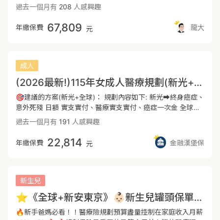
二部第二章第七節， 或者牙科手術第三部第三章第四節之第三
需注意慢性精神病有無被打折理賠？ 3.癌症療程：需注意療程
過去一個月有
208
人感興趣
3-4-3牙科下顎範圍等手術。*醫療保險條款中如果擺脫這個定
項。 如果保險條款當中手術的定義有內含於此，基本上理賠範
型癌症險有無理賠併發症？ 4.意外失能：需注意失能額度足不
義，理賠的範圍會更廣喔！一般微創手術以及達文西機械手臂
圍依據這個標準。 2-2-7手術定義範圍：大部分需要開刀、麻
足額？建議300萬起跳
67,809
年繳保費
龍大
元
屬於支付規定第二部第二章第六節處置（2-2-6）---📖『定額
醉、縫合。 3-3-4-3牙科下顎範圍等手術。 2-2-6非使用手術
型醫療』在實支實付的範圍外，補足實支實付受限制的費用，
室開刀縫合麻醉之處置行為（於診療室處理） 本規劃其他相關
強化醫療期間的不足額度，也是補貼工作請假的薪水損失☺️---
規劃如有任何想諮詢的， 歡迎透過finfo討論區，找到PanPan
🌏全球NIR定額醫療險⭕住院日額與定額手術⭕附表額外比照
保險福潘達 你想要解答的疑問都歡迎提出，我會竭力解答！
成人
項目理賠廣（不受2-2-7限制）⭕加護病房燒燙傷住院增額理
賠---📖特別說明：這個險種包含門診跟住院的手術額度，並
(2026最新!)115年女成人醫療規劃(新光+全球)
且在條款中提到可在同一部位如未認列的理賠範圍下，還是可
🎯建議的方案(新光+全球)： 規劃內容如下: 新光➡️終身癌症、
以理賠相當程度的手術額度比例，因此可視為沒有受既定手術
意外死殘 日額 實支實付、醫療實支實付、癌症一次金 全球➡️
項目的限制。---🏥意外險：意外身故失能最高300萬+意外實
定期醫療(手術險)、重大傷病、癌症療程型 (以上是初步方案，
過去一個月有
191
人感興趣
支10萬+意外日額3000元+意外骨折9萬最高重大燒燙傷580
都可以依據您的需求調整) - 🌟方案優勢: 新光:醫療實支實付無
萬---📖外來性、突發性、非疾病皆屬意外險理賠大致嚴重車
年度理賠上限、能夠接受當第二家實支 全球:重大傷病精神疾
22,814
禍、重大災害及隨機危險恐怖危害小至打球手指吃蘿蔔，走路
年繳保費
金融漢堡保
元
病理賠不打折、定期醫療加強保障額度 - 📍方案適用於加強原
途中踩空跌倒皆為意外險理賠啟動對象。如遇燒燙傷小孩更是
有醫療實支額度的族群
首當其衝，因皮膚面積相比成人小更建議需加強重大燒燙傷理
賠。---🐻遠雄XHP意外傷害失能及身故與月給付⭕意外失能
新生兒
1-11皆有一次金⭕意外失能1-6級月給付最長達十年（嚴重因
意外雙眼失明，最輕截斷小拇指11級失能）⭕重大傷燙傷全身
⭐️《全球+新安東京》👶🏻新生兒罐頭保單規劃『2026年07月最新版本』
20％以上⭕顏面燒燙傷合併五官功能障礙者⭕大眾運輸工具
🔥新手爸媽必看！！醫療險規劃預算盡量控制在家庭收入月薪
增額雙倍理賠---🐻遠雄MRE傷害實支實付⭕針對意外造成的