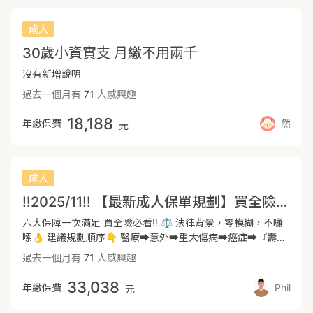
制度後，住院天數下降自費項目增加且費用提高， 所以足額的
外，例如車禍、跌倒及近期發生較為頻繁的爆炸等等。 內容：
實支實付很重要，在額度內可選擇更好的醫療方式及醫用材
意外身故失能、意外住院、意外實支，特別注意是否含有骨折
成人
料。 實支實付涵蓋範圍 #包含---健保不給付之自費費用 ✅規
未住院及重大燒燙傷額度。 3️⃣重大傷病險 符合重大傷病300
30歲小資實支 月繳不用兩千
劃方向: 住院費用４０～６０萬、病房費５000元/日起(單人
多項領卡資格，理賠一次性保險金，解決需長時間休養的問
房) -- 🔶意外險(意外身故失能/意外日額/意外實支) ✅規劃方
題。 常見的如紅斑性狼蒼、類風溼性關節炎、思覺失調症、長
沒有新增說明
向: 失能身故２00萬起、日額1000、意外實支５~10萬 -- 🔶
期需要持續治療的癌症等等。 →建議基本額度：100萬-200萬
過去一個月有
71
人感興趣
重大傷病險 根據健保署認定，理賠範圍明確且範圍廣，取得重
以上（或年收入3-5倍以上） 4️⃣癌症險 除了傳統放療化療，
大傷病卡即可理賠。 保障多達300多項細項疾病，且包含需積
也多了許多新型治療方式如標靶藥物、免疫療法等，重點在於
18,188
年繳保費
然
元
極或長期治療之癌症 #理賠認定明確，領卡即理賠一整筆金
治療期間的長期花費。 以一次金規劃為主，可以自由靈活運用
額。 ✅規劃方向: 重大傷病一次金１00萬或以上 -- 🔶癌症險
資金。療程型為輔，補貼住院、手術與放化療費用。 →建議基
(一次金、療程型) 以一次金整筆給付為主，療程型為輔，在確
本額度：100萬-200萬以上（或年收入3-5倍以上） 5️⃣壽險
定罹癌後直接一整筆給付，可以選擇最好的治療方式。 因癌症
留愛不留債，可以持續安穩生活，確保家庭生活不會突然中
成人
險將癌症分為初期、輕度、重度癌症，按程度比例理賠。 (通
斷。 定期壽險適合人生不同階段的責任需求，終身壽險則是長
‼️2025/11‼️ 【最新成人保單規劃】買全險必看💪
常為10%、20%、100%，實際比例依各商品條款為主) ✅規劃
期保障與資產規劃的一部分。 →建議基本額度：依貸款、責任
方向:一次金２00萬以上，一次金為主、療程型為輔。 -- 🔶長
需求不同 6️⃣失能險/長照險 當因疾病或意外失去工作能力或生
六大保障一次滿足 買全險必看‼️ ⚖️ 法律背景，零模糊，不囉
照險 (已無疾病失能險，可用意外失能險補強。還有從長照險
活自理能力時，提供長期的經濟支持。 一次金型或月扶金型，
嗦👌 建議規劃順序👇 醫療➡️意外➡️重大傷病➡️癌症➡️『壽險
方面著手-需了解理賠啟動條件不同) 因疾病或意外達到需長期
確保即使不能工作，仍有穩定現金流，維持生活品質與尊嚴。
🔁長照』 1️⃣ 醫療險：實支+定額 ‼️ 醫療日益進步，成人住院
過去一個月有
71
人感興趣
照護狀態，失去工作能力沒有收入又需要長期照護， 這些都是
‼️要注意 近2個月內有無就醫紀錄、目前身體有無體況、BMI是
減少，手術醫療增加，應優先規劃實支，再用定額補強。 ‼️
一般家庭無法承受的巨大風險，需要靠保險來給我們持續的保
否屬於正常範圍 （額度及內容會再根據個人需求去做調整）
2024/07新制上路，不再有『雙實支』理賠，用定額補強更安
33,038
年繳保費
Phil
障協助。 ✅規劃方向: 一次金100萬或以上，扶助金/長期照護
元
🙋🏻‍♀️ 保險彤工 💼 錠嵂保經 團隊服務超過800個家庭 📍保險規
心。 2️⃣ 意外險：自駕通勤族必買 ‼️ 具備外來性、非疾病引
金 每月3~5萬 (看護費、醫療費、營養費等等) ⭕長照險可於
劃｜醫療、理財、產險、車險、旅平 ✨任何問題 歡迎點選放
起、突發性，皆認意外險給付。 ‼️ 若遭受意外，可強力減低意