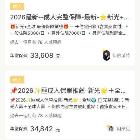
補強。 -- 🔶壽險: 身故，責任未完成(如房貸、子女父母教養
成人
費等)，留一筆錢照顧心愛的家人。 ✅規劃方向: 視個人之家庭
責任等 --------------------------------------------------------
2026最新--成人完整保障-最新-⭐新光+全球"完整規劃- (男-女生可另試算)
----------------------------------------------------------------
🎁新光+全球 最優保障彙總🎁 -- ➡️住院日額 (含實支實付) 🔹
----------
一般住院5000/日 🔹意外住院7000/日 🔹另有住院慰問金每
次住院3000✅✅ -- ➡️實支實付 🔸住院雜費30萬(含手術
過去一個月有
78
人感興趣
費)，不用擔心手術收據金額怎麼開，限額內都可賠 🔸門診手
術費 1.5萬 (227) ，門診手術無次數限制 🔸無年度理賠上限，
33,608
年繳保費
保險派特
元
且後期保費平穩 ✅👍 🔺可另搭配🌍自負額，提高實支額度
(雜費、病房費、門診) -- ➡️定額手術 🔹住院/門診特定手術 9
萬 (最高-不限227-補強門診手術) -- ➡️意外險 🔹意外實支5萬
🔹骨折6萬(最高) 🔹意外失能金(最高)200萬 🔹意外失能扶助
成人
金1萬/每月，無一般失能險了，用便宜的意外失能險補強這部
📌2026✨🆕成人保單推薦-新光🌟＋全球🌍
分 -- ➡️大風險的保障--一次金 👍 🔸重大傷病 150萬✅ 🔸癌
症一次金 160萬✅ ⭕更高的一次給付型保障，#遇到這些狀況
📌2026✨🆕成人保單推薦-新光🌟＋全球🌍 📋完整規劃：新
直接理賠一整筆金額可以負擔長期且龐大的治療費用。 -- ⭕
光人壽＋全球人壽 🔸保險內容主要規劃重點：醫療實支＋日
細項額度都可依需求討論調整喔!! -----------------------------
額、意外險、重大傷病險、癌症險、壽險、長照險 1️⃣醫療實
過去一個月有
73
人感興趣
----------------------------------------------------------------
支+日額 醫療險用來負擔住院、手術、病房與雜費，解決現在
-------------------------------------- ✔️完整醫療保障包含--
醫療技術發達、自費項目越來越多的問題。 而日額型則補貼住
34,842
年繳保費
阿彤兒
元
實支實付、意外險、重大傷病、癌症險、失能(長照)、壽險(家
院期間造成的薪水損失與看護費用。 →建議基本額度：20
庭責任、房屋貸款) 🔶醫療實支實付 健保實施DRGs二代健保
萬-30萬以上 2️⃣意外險 保障的是非疾病、突發性的外來意