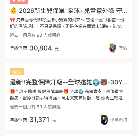
新生兒
150萬(最高*) 遇到這些狀況直接理賠一整筆金額可以負擔長期
👶 2026新生兒保單-全球+兒童意外險 守護健康成長🥰
且龐大的治療費用。 -- ⭕細項額度都可依需求討論調整喔!! --
----------------------------------------------------------------
🎀 先恭喜你們即將迎接小寶寶的到來～ 雪倫一直很相信一份
----------------------------------------------------------------
好的保險規劃，不只是保障，更是爸媽在面對未知時，能安心
✔️完整醫療保障包含--實支實付、意外險、重大傷病、癌症
陪伴孩子的力量 ✨ 新生兒保單規劃重點 ✨ 📌 醫療保障 ✔️
過去一個月有
90
人感興趣
險、失能(長照)、壽險(家庭責任、房屋貸款) -- 🔶醫療實支實
實支實付（正本理賠）：醫療費用在額度內花多少賠多少 ✔️
付 健保實施DRGs制度後，住院天數下降自費項目增加且費用
定額醫療：補足住院與手術費，也能減輕照顧期間的收入壓力
30,804
年繳保費
雪倫
元
提高，所以足額的實支實付很重要，在額度內可選擇更好的醫
📌 重大疾病／防癌 ✔️ 重大傷病：涵蓋兒童癌症、川崎症、自
療方式及醫用材料。 實支實付涵蓋範圍 #包含---健保不給付
閉症等多項疾病 ✔️ 癌症一次金：確診後可立即運用的資金 ✔️
之自費費用 ✅規劃方向: 手術費、醫療雜費25~30萬、病房費
療程型防癌：針對後續治療持續給付 📌 意外保障 ✔️ 基本意
4~5000元/日(單人房) -- 🔶意外險(意外身故失能/意外日額/
外醫療（失能一次金＋實支＋日額） ✔️ 兒童專案（燒燙傷＋
成人
意外實支) ✅規劃方向: 失能身故100萬起、日額1000、意外
個人責任險） 👉 重點不是買多，而是「買對、買完整」 ✨
最新‼️完整保障升級--全球遠雄🌍🐻-30Y-2026-４月 (另有女生版本)
實支5~10萬 -- 🔶重大傷病險 根據健保署認定，理賠範圍明確
規劃時間點很重要 ✨ 1️⃣ 預產前一個月 開始了解方向、討論
且範圍廣，取得重大傷病卡即可理賠。 保障多達300多項細項
預算，先有初步規劃 2️⃣ 出生48小時內 完成新生兒21項篩檢
🎁全球＋遠雄 最優保障彙總🎁 全球🌍 高額實支、最優重大
疾病，且包含需積極或長期治療之癌症 #理賠認定明確，領卡
（約2週出結果） 3️⃣ 投保黃金期 👉 篩檢結果出來「前」完成
傷病、醫療日額手術補強、萬用實支自負額、癌險(男生較適
即理賠一整筆金額。 ✅規劃方向: 重大傷病一次金100萬或以
投保最理想 避免結果影響投保條件與權益 👶 小提醒 一般會建
合) 遠雄🐻 發揮優勢、最優癌症一次金、充足的意外實支、意
過去一個月有
90
人感興趣
上 -- 🔶癌症險(一次金、療程型) 以一次金整筆給付為主，療
議：37週以上、體重2500g以上 一起把這份「給寶寶的第一
外失能包含重要的失能每月扶助金‼️ -- ➡️住院日額 (含實支實
程型為輔，在確定罹癌後直接一整筆給付，可以選擇最好的治
份禮物」準備好 ❤️
付) 🔹一般住院（定額）６000/日 (加護病房或燒燙傷病房,提
31,371
年繳保費
保險派特
元
療方式。 因癌症險將癌症分為初期、輕度、重度癌症，按程度
高為2倍) 🔹一般住院（實支）７000/日 (升等病房費額度) 🔹
比例理賠，(通常為10%、20%、100%，實際比例依各商品條
意外住院上述+１000/日 -- ➡️實支實付 🔸住院雜費40+10=
款為主) ✅規劃方向:一次金100萬或以上，一次金為主、療程
５0萬， (加護病房或燒燙傷病房,提高為2倍) 包含住院期間的