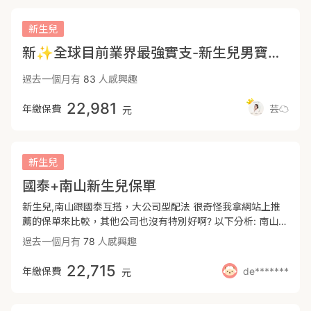
費項目增加且費用提高， 所以足額的實支實付很重要，在額度
450萬。 👶🏻新生兒投保時機 新生兒的身體器官及組織功能尚
內可選擇更好的醫療方式及醫用材料。 實支實付涵蓋範圍 #包
未發育完全，一旦新生兒有醫療紀錄後，會影響承保或理賠。
新生兒
含---健保不給付之自費費用 ✅規劃方向: 住院費用４０～６０
所以為寶寶規劃保險時，建議出生七天內報完戶口，出院後七
新✨全球目前業界最強實支-新生兒男寶寶規劃
萬、病房費５000元/日起(單人房) -- 🔶意外險(意外身故失能/
天內完成投保，趁寶寶體況健康時投保。 📷寶寶出生48小時
意外日額/意外實支) ✅規劃方向: 失能身故２00萬起、日額
內醫院會做政府規定之21項檢測。 公費21項篩檢：此項為政府
過去一個月有
83
人感興趣
1000、意外實支５~10萬 -- 🔶重大傷病險 根據健保署認定，
規定不可等待期，出生第二天會進行抽血，報告大概出生第十
理賠範圍明確且範圍廣，取得重大傷病卡即可理賠。 保障多達
天左右出爐。 在報告未出來前投保，若報告有異常，後續治療
22,981
年繳保費
芸☁️
300多項細項疾病，且包含需積極或長期治療之癌症 #理賠認
元
保險必須理賠。報告出來後若有異常基本上無法投保保險了。
定明確，領卡即理賠一整筆金額。 ✅規劃方向: 重大傷病一次
📷自費檢查的部分 11項自費血液篩檢：此11項會跟著公費篩
金１00萬或以上 -- 🔶癌症險(一次金、療程型) 以一次金整筆
檢一起檢測，大多都是罕見疾病的篩檢，建議先做早期發現早
給付為主，療程型為輔，在確定罹癌後直接一整筆給付，可以
期治療。 但報告會跟著公費篩檢一起出爐，在保險等待期內，
新生兒
選擇最好的治療方式。 因癌症險將癌症分為初期、輕度、重度
這部分不會理賠。 📷超音波篩檢： 小朋友大多發育都還不是
癌症，按程度比例理賠。 (通常為10%、20%、100%，實際比
國泰+南山新生兒保單
非常完全，大多項目檢查出來也是等待發育發育完全而已。 超
例依各商品條款為主) ✅規劃方向:一次金２00萬以上，一次金
音波報告通常隔天就出爐，若檢查出有異常保險無法投保。可
新生兒,南山跟國泰互搭，大公司型配法 很奇怪我拿網站上推
為主、療程型為輔。 -- 🔶長照險 (已無疾病失能險，可用意外
以評估投保後30天再進行超音波篩檢。
薦的保單來比較，其他公司也沒有特別好啊? 以下分析: 南山的
失能險補強。還有從長照險方面著手-需了解理賠啟動條件不
實支實付比較符合我需求 意外險國泰比較好 重大傷病小朋友
同) 因疾病或意外達到需長期照護狀態，失去工作能力沒有收
過去一個月有
78
人感興趣
買終身划算,總繳88000可換30萬.比短期買累積少，但重大傷
入又需要長期照護， 這些都是一般家庭無法承受的巨大風險，
病非一定發生，不用重壓資源 癌險一開始為了搭主約 搭配兩
22,715
需要靠保險來給我們持續的保障協助。 ✅規劃方向: 一次金
年繳保費
de*******
元
間不同CAB+C51.南山有癌症治療，國泰屬一次金 但後來決定
100萬或以上，扶助金/長期照護金 每月3~5萬 (看護費、醫療
把C51改成終身醫療AGG
費、營養費等等) ⭕長照險可於上述四大保障規劃完整後再來