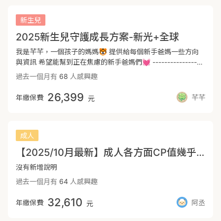
上述四大保障規劃完整後再來補強。 -- 🔶壽險: 身故，責任未
大鏡資訊🔍 ➡ 找我一起討論❣️
外發生造成的收入驟減。 ‼️ 保費部分，【職業等級】越高，保
完成(如房貸、子女父母教養費等)，留一筆錢照顧心愛的家
費也會上升，但不怕一萬，只怕萬一。 ‼️ 若是家庭經濟支柱，
新生兒
人。 ✅規劃方向: 視個人之家庭責任等 -----------------------
如若意外導致暫時或終身中斷收入，對家庭造成的影響非言語
----------------------------------------------------------------
2025新生兒守護成長方案-新光+全球
表達可照見，所以理賠時不只可以減少家庭經濟負擔，也可減
-------------------------------------------
輕因意外導致的家庭隱性成本（家人花時間照顧導致家人自身
我是芊芊，一個孩子的媽媽🐯 提供給每個新手爸媽一些方向
中斷或減少收入等） ‼️ 失能1-11級皆有理賠 3️⃣ 重大傷病 / 癌
與資訊 希望能幫到正在焦慮的新手爸媽們💓 -----------------
症險：一次金理賠 ‼️ 醫療日益進步，新型癌症治療術及標靶藥
----------------------------------------------------------------
過去一個月有
68
人感興趣
物費用高昂，治療過程花費數十萬甚至百萬不在話下，一次金
------------------- 🍼 新生兒規劃重點 🍼 1️⃣ 醫療險 🔺 嬰幼
更顯重要性，若有一次金，便可安心治療，也不會讓家庭陷入
兒時期抵抗力差，常因RSV、支氣管炎、肺炎...住院 🌱 實支
26,399
年繳保費
芊芊
元
財務困境。 ‼️ 重大傷病包含22大項300多項之疾病 ‼️ 包含重大
實付：正本理賠，限額內理賠，包含健保不給付的自費項目。
『疾病』：冠狀動脈繞道手術、重度急性心肌梗塞、重度中
🌱 定額醫療：根據需求拉高住院日額或手術保障，彌補父母
風、重度癌症、重度癱瘓、末期腎病變（俗稱尿毒症，需長期
的薪資損失等。 2️⃣ 意外險 🔺 隨著寶貝成長，探索的過程中
洗腎）、重大器官或造血幹細胞移植。 ‼️ 精神疾病不打折，
常會發生許多無法預計的狀況 🌱 基本意外險：意外失能一次
成人
『特地』重大傷病加碼給付保額20% 4️⃣ 癌症險：一次金理
金、意外實支、意外日額。 🌱 根據需求增加重大燒燙傷、個
【2025/10月最新】成人各方面CP值幾乎都到頂，只是後續還需一些操作。需要意外失能/不卡227門診手術/長照再討論
賠、癌症手術、癌症住院、癌症追蹤費用 ‼️ 癌症直接原因引起
人責任險保障。 3️⃣ 重大傷病險 🔺 涵蓋300多項，兒童常見
之併發症予以理賠。 ‼️ 癌症住院、手術、追蹤是不小的花費，
的有：川崎氏症、克隆氏症...等 🌱 重大傷病一次金：罹病後
沒有新增說明
透過轉嫁，可以節省不少開支。 5️⃣ 壽險：家庭責任 ‼️ 一般若
只要取得重大傷病卡即可申請理賠。 4️⃣ 癌症險 🔺 成長過程
過去一個月有
64
人感興趣
無特別狀況，都建議最低保額即可，但若有家庭責任承擔，會
中，身體細胞因各式各樣的原因可能產生病變，兒童常見癌
建議做其它規劃！ ——— ⚖️ Phil 你的靠山 ⚖️ 法律背景，只
症：血癌、腦瘤...等 🌱 癌症一次金：確定罹患癌症後即可申
32,610
年繳保費
阿丞
元
說大實話，零模糊 ⚖️ 服務於大誠保險經紀人 ⚖️ 擅長研究商
請理賠，依癌症程度(初期、輕度、重度)按比例一次給付理賠
品條款與保險法 🙋‍♂️ 有任何問題歡迎諮詢，只要你需要 Phil 都
金。 🌱 癌症療程型：每次癌症治療療程結束後申請理賠，依