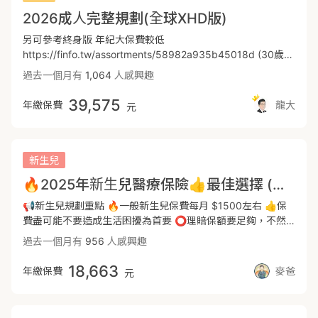
配:https://finfo.tw/assortments/142840fc6572d6e5🔰首選
算，門診手術最高6萬，門診手術有227+3343限制，但有額
癌險:針對癌症療程做定額給付📌意外保障✅基本意外醫療保
2026成人完整規劃(全球XHD版)
富邦⚾️實支🐼高CP搭
外包含145項處置，市面上門診特定範圍最廣。3、幼童時期比
障(意外失能一次金+意外實支+意外日額)✅兒童專屬意外險專
配:https://finfo.tw/assortments/9379dc2bfc339476---目
較容易感冒發燒、腸胃炎、支氣管炎等狀況住院，可以透過
案(附加高額重大燒燙傷、個責險保障)📌失能保障⚠️有合適商
另可參考終身版 年紀大保費較低
前是市面上保單搭配🗝️密碼🔐如果要XHD+XHO組合50萬實
NIR加強整體住院及手術的保障。每日病房實支額度可提升至
品，小張會即時為大家更新建議-------------------------------
https://finfo.tw/assortments/58982a935b45018d (30歲女
支：已經幫各位整理出來囉：📝XHD 1+XHO4A組合：適合0-
10500元/天(若住健保房每日賠6500元)，提供寶寶單人房的
----------------------------------------------------------------
為例) 投保需注意以下細節: 1.實支實付：是否涵蓋「處置」類
過去一個月有
1,064
人感興趣
10歲小朋友費率最佳📝XHD2+XHO3B組合：適合10-50歲之
休養品質，補貼父母的薪水損失。4、癌症近幾年有許多新型
---------------------------------✨新生兒保單方案參考✨📌
醫療行為？ 2.重大傷病：需注意慢性精神病有無被打折理賠？
所有排列組合CP高📝*50歲以上建議：搭配新光U5或富邦
治療方式，並不包含在傳統療程型的癌症險理賠範圍，如標靶
全球人壽重大傷病主約+定期重大傷病+醫療實支實付+定額醫
3.癌症療程：需注意療程型癌症險有無理賠併發症？ 4.意外失
39,575
年繳保費
龍大
元
HSV📝新光U5+全球XHP：無論年紀大小各家排列實支雜費
藥物、免疫療法都需要高額的醫療費用，建議規劃一次給付型
療險(拉高病房費與手術保障)+定期壽險📌遠雄人壽終身壽險
能：需注意失能額度足不足額？建議300萬起跳
30萬📢最優惠首選🚀(精打細算諮詢我，帶你瞭解差異）---
防癌險、重大傷病險，可彈性選擇治療方式，且資金上運用會
主約+癌症一次金+療程型防癌險(涵蓋癌症併發症)+意外保障
🏨醫療險：『實支實付』神單再現📖『實支實付醫療』是理賠
比較靈活。全球XCF保費便宜，可搭配到200萬的癌症一次
套餐📌新安東京-新快樂童年(可以用"富邦-十全兒童"取代)在
核心，花多少賠多少讓就醫時的自費項目（手術費、升等病
金，同時有療程癌症補貼住院及手術。5、全球XDE為重大傷
寶寶探索世界階段提供高額燒燙傷與意外失能保障👆以上是基
新生兒
房、醫療耗材或輔具等）完全覆蓋，已有繳保費免再自掏腰
病，領到健保核發重大傷病卡即可理賠一次金，保障範圍多達
本的罐頭保單內容 ，最終方案還是要根據實際需求與預算下去
包。---🌏全球XHD實支(保證續保）⭕保證續保條款⭕住院手
🔥2025年新生兒醫療保險👍最佳選擇 (高額一次金+住院日額+實支實付)
400項，首年理賠或是精神疾病領卡皆不打折，在患病初期能
作調整---------------------------------------------------------
術項不限2-2-7以外手術⭕住院醫療無額度與次數上限⭕病房
獲得一筆百萬緊急醫療金運用並填補收入減少的損失，且為市
----------------------------------------------------------------
📢新生兒規劃重點 🔥一般新生兒保費每月 $1500左右 👍保
費可轉換日額費（即無付費病房以最高額度理賠）⭕含重大手
面上保費最便宜的重傷，後期保費漲幅最平緩。6、幼童時期
-------✨規劃新生兒保障注意事項✨1️⃣預產期前一個月:✔️多
費盡可能不要造成生活困擾為首要 ⭕️理賠保額要足夠，不然
術及特定醫材補助金（包含心臟支架及人工水晶體等）⭕門診
小孩活動力強、缺乏危險意識，易發生摔傷、燙傷、骨折等小
數準爸媽會在這個階段開始研究新生兒保單✔️諮詢業務後思考
我們的保險一點都不保險 🌟現在的環境賺錢不容易，錢要花
過去一個月有
956
人感興趣
手術含特殊處置高達145項（全面補強市面上實支實付手術無
意外，且多為門診治療非住院，意外實支可cover意外受傷的
預算及需求，並規畫出初步保單方案2️⃣出生48hr內✔️接受公
在刀口上 為人父母都希望給孩子最好的 所以人家推薦什麼保
226之缺憾）⚠️重大手術及特定醫材補助金年度限3次⚠️門診手
所有醫療費用。新安東京著重燒燙傷保障提供200萬一次金，
費補助的21項先天代謝異常疾病檢查，檢查結果一般會在2週
險 往往都不會考慮太多，只要能付得出來你就買單了 📍新生
18,663
術有2-2-7限制及年度最高8次⚠️「心導管手術當天出院」時高
年繳保費
麥爸
元
同時有燒燙傷皮膚移植金，保費優惠能提供足額的意外保障。
內出來！✔️其他自費檢查可以參考醫生建議3️⃣🎯投保黃金期
兒的保障內容： ✅意外失能金 最高200萬 ✅意外實支5萬 ✅
達 6-10 萬的自費塗藥支架費用（ 如果只單出XHD建議出計畫
總結：新生兒建議規劃方向為重大傷病、癌症一次金、實支＋
=21項新生兒篩檢結果出來「前」✔️務必要把握🎯投保黃金
骨折 最高6萬 ✅住院雜費50萬 ✅門診手術&amp;雜費 4.5萬
四）---📕知識點：什麼是2-2-7、3-3-4-3？簡易來說就是衛
日額、意外險，透過此份保單可以建立完整的保護網，全球重
期，盡速幫寶寶報戶口與投保✔️若篩檢報告結果有異常，可能
✅疾病住院 7500元/日(含實支實付)+住院慰問金每次1000
福部健保支付規定的標準第二部第二章第七節，或者牙科手術
傷(XDE)保費便宜，同時也有定額醫療、癌症一次金、實支可