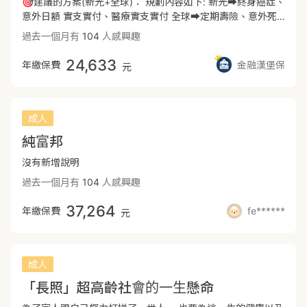
🎯建議的方案(新光+全球)： 規劃內容如下: 新光➡️終身癌症、
術費用昂貴，建議先以實支實付為主，解決升等病房、手術、
意外日額 實支實付、醫療實支實付 全球➡️定期壽險、意外死
耗材等問題。全球XHD住院可提供40萬的雜費限額，收據實報
殘、定期醫療、重大傷病、癌症一次金 療程型 (以上是初步方
過去一個月有
104
人感興趣
實銷，解決自費用藥或耗材的花費。2、XHD優勢為住院「雜
案，都可以依據您的需求調整) - 🌟方案優勢: 新光:醫療實支實
費與手術費」合併額度計算，門診手術最高4.5萬，門診手術
付無年度理賠上限 全球:重大傷病精神疾病理賠不打折、定期
24,633
年繳保費
金融漢堡保
元
有227+3343限制，但有額外包含145項處置，市面上門診特
醫療加強保障額度 - 👶規劃新生兒保障注意事項 1.報完戶口已
定範圍最廣。3、僅有單實支需注意門診手術額度較低，定額
取得身分證 2.週期需達37週及體重滿2500克以上 3.完成21項
醫療建議選擇全球MIR，加強整體手術的保障。4、癌症近幾年
新生兒篩檢
有許多新型治療方式，並不包含在傳統療程型的癌症險理賠範
成人
圍，如標靶藥物、免疫療法都需要高額的醫療費用，建議規劃
純富邦
一次給付型防癌險、重大傷病險，可彈性選擇治療方式，且資
金上運用會比較靈活。女生全球XCF漲幅速度過快，不建議長
沒有新增說明
期投保，更換成遠雄CJ2+RQ1費率更便宜。＊女生癌症建議改
過去一個月有
104
人感興趣
規畫在遠雄CJ2+RQ1+XCD，費率會比全球更友善，且整體額
度更高。5、全球XDE為重大傷病，領到健保核發重大傷病卡
37,264
年繳保費
fe******
元
即可理賠一次金，保障範圍多達400項，首年理賠或是精神疾
病領卡皆不打折，在患病初期能獲得一筆百萬緊急醫療金運用
並填補收入減少的損失，是為市面上保費最便宜、後期保費漲
幅最低，因此建議重大傷病規劃在全球CP值較高。總結：成人
成人
建議規劃方向為重大傷病、癌症一次金、實支＋日額、意外
險，透過此份保單可以建立完整的保護網，全球重傷(XDE)保
「長照」超高齡社會的一生懸命
費便宜，同時也有定額醫療、實支可以加強保障額度，遠雄癌