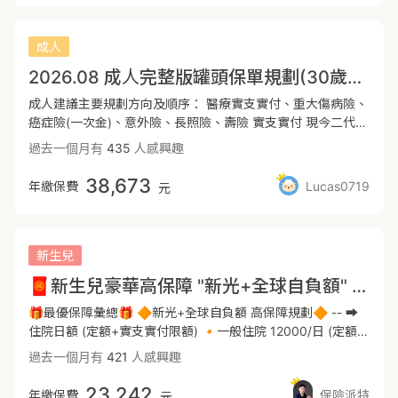
重大傷病項。⚠️DCF新契約第一年內若確診，僅給付所繳保費
全面完整。二、一次性理賠金：癌症一次金、重大傷病⭐️ 現
性。 ⚡建議優先選擇無疾病等待期醫療內容 就能儘快幫寶寶
對意外造成的醫療費用，包含住院急診門診⭕非健保理賠：實
的1.02 倍，契約終止。---📖「癌症險」治療初步為手術切除
行醫療進步，各類型新型藥物及手術金額高達數十萬，在疾病
做自費篩檢 📢新生兒投保建議流程 出生前15天 ＞ ❶與保險
際支出 x 70%損傷的手術及處置、仿生支架耗材、包紮藥費
腫瘤患部、放射性治療及化學治療，但現行台灣醫療趨向
發生當下給予百萬預備金，不需擔心手頭資金不足無法使用好
成人
人員討論好保險內容 ❷想好姓名準備報戶口資料 出生後48小
等---🏨重大傷病／防癌險：理賠金一次給付📖「重大“傷”病」
DRGs分級治療，將醫療量能分配給更需要的病患，近期精確
的治療方式。⭐️ 因癌症或重傷的發生都需半年至兩年左右的
時 ＞ ❸做21項新生兒篩檢(一定要) 出生後3-10天 ＞ ❹在檢查
據衛福部統計113年至114年每年新領卡人數將近數十五萬人，
2026.08 成人完整版罐頭保單規劃(30歲男生：富邦+全球+遠雄)
標靶藥物治療越趨普及且可即在家中休養治療，還有更多的減
休養及治療，一次性的給付可以彌補隱形的照顧成本。⭐️ 重
結果出來前投保 投保後30天 ＞ ❺在做醫院提供的自費檢查
並且逐年增長。衛生福利部定義22大項中細項300項之疾病，
少擴大感染及癌症擴散的手術及療程是一般傳統療程型保險無
大傷病導致暫時無法工作或收入中斷時能夠較無後顧之憂，避
成人建議主要規劃方向及順序： 醫療實支實付、重大傷病險、
💡若必要還是依照寶寶實際狀況醫生建議為主!
📌包含民國85年衛生屬定義之「重大“疾”病」：重度中風、尿
法跟上的。一次金僅需確診診斷書即可啟動理賠，才有夠讓我
免因為疾病而造成整個家庭經濟陷入困境。⭐️重大傷病包含
癌症險(一次金)、意外險、長照險、壽險 實支實付 現今二代健
毒症（腎衰竭）、器官移植、重度癌症、重度癱瘓📌需要長期
們更有機會選擇較適合自己的醫療方式。---🐻遠雄CJ2癌症險
300多項疾病，包含癌症、免疫系統疾病、精神疾病...等等，
保體制下，自費的項目會越來越多、醫療雜費的比例提高。所
治療的癌症也是重大傷病：甲狀腺惡性腫瘤、口腔口咽及下咽
過去一個月有
435
人感興趣
一次金⭕癌症一次金給付，從定義原位癌起⭕ 初期癌症理賠
疾病範圍最廣。三、意外險：小至跌倒扭傷、擦傷，大至骨折
以住院醫療實支實付顯得相當重要！ 隨著醫療科技的發達，新
惡性腫瘤第一期、乳房惡性腫瘤第一期、子宮頸惡性腫瘤第一
20％⭕ 若由初/輕度轉重度，重度保險金不倒扣前已領金額
都在保障內。⭐️上下班通勤時間長，台灣交通事故頻繁，而意
型手術不斷推出，像是達文西手臂、伽馬刀，一次可能花費數
38,673
期、大腸癌惡性腫瘤一期等諸多惡性腫瘤皆符合定義。📌嚴重
年繳保費
Lucas0719
元
（100％理賠）（胃、結腸、肝及肝內膽管、胰、氣管、支氣
外帶來的醫療費用、失能、收入損失等後續負擔，往往會對家
十萬不等。 建議可以規劃『實支實付』+『自負額』/『住院醫
溶血性及再生不良性貧血：血紅素未經治療，成人經常低於
管及肺、腦之惡性腫瘤）⚠️新契約第一年內若確診初期、輕度
庭、個人造成沉重的負擔，投保意外險可以有效地分散這些負
療』，解決龐大醫療費用的問題。 重大傷病險 常見的重大傷
8gm/dl 以下，新生兒經常低於12gm/dl 以下者📌終身治療之
或重度癌症，僅給付所繳保費的 2 倍，契約終止。---2027 年
擔。⭐️意外險的保費以「職業等級」來計算。職業等級是指每
病包括思覺失調、慢性腎衰竭、類風濕性關節炎、癌症…等等
全身性自體免疫症候群：全身性紅斑狼瘡、硬化症、類風濕關
醫學中心變革在即，買保險不能再用舊思維。這份保單男女每
個行業的危險程度，略分為六級，級數越高代表越危險，保費
(符合健保局重大傷病卡項目)，一旦罹病，新型療法及長期治
新生兒
節炎、多發性肌炎、乾燥症、克隆氏症、慢性潰瘍性結腸炎等
月不到 2000 元起，卻把「實支實付、重大傷病、癌症一次
也高。以下小湘針對保障內容分幾點說明特色：1、醫材、手
療的費用都相當可觀，會造成家庭的經濟負擔。 建議可以規劃
📌慢性精神病失智症(具器質性病態)、生理狀況所致之譫妄、
🧧新生兒豪華高保障 "新光+全球自負額" 高實支實付+高住院日額+高一次給付金
金、意外險」全面點滿，不僅是保險小白的首選，更是幫你提
術費用昂貴，建議先以實支實付為主，解決升等病房、手術、
『重大傷病險』，額度至少3-5年的家庭收入。 癌症險(一次
思覺失調症、情感性疾患、妄想性疾患廣泛性發展疾患（包含
前卡位、完美應對「一日手術新體制」的超高 CP 值神單！---
耗材等問題。全球XHD住院可提供40萬的雜費限額，收據實報
金) 癌症除了傳統化放療外也有許多治療方式：標靶藥物、免
🎁最優保障彙總🎁 🔶新光+全球自負額 高保障規劃🔶 -- ➡️
自閉性、亞斯伯格等）*因為項目眾多，以上僅依常見之疾病
📢請注意，保險的費率跟年紀與職別有關，請記得變更上面的
實銷，解決自費用藥或耗材的花費。2、XHD優勢為住院「雜
疫療法等，這些新型療法費用動輒每個月5-6萬以上。 建議可
住院日額 (定額+實支實付限額) 🔸️一般住院 12000/日 (定額
列舉⚠️建議選擇理賠項目最廣泛之險種。---🌏全球DCE+XDE
數值，來取得正確投保試算。內容調整跟投保規則及投保等待
費與手術費」合併額度計算，門診手術最高4.5萬，門診手術
以優先規劃『癌症險一次金』，可作為長期治療時的緊急預備
8000**+實支實付4000)* (-最高可規劃到12000/日) 🔸️意外
重大傷病險⭕衛福補300項重大傷病理賠⭕不會因為投保前期
過去一個月有
421
人感興趣
相關規定可以洽詢討論區PanPan🐼保險福潘達---📽️同場加
有227+3343限制，但有額外包含145項處置，市面上門診特
金，額度至少3-5年的家庭收入。 意外險 現代社會中意外無處
住院 13000/日 🔸️癌症住院 18000/日 🔸️另有住院慰問金每次
罹病及精神疾病打折⭕部分特定傷病增額理賠20%（「燒燙傷
映：👨🏻‍🦳超高齡社會的一生懸命長照險：
定範圍最廣。3、僅有單實支需注意門診手術額度較低，定額
不在，走在路上都有可能遇到三寶、被斷掉的路燈倒下來壓
1000* -- ➡️實支實付 實支實付用兩個去組合---新光10萬+全
面積達全身百分之20以上或顏面燒燙傷合併五官功能障礙
23,242
年繳保費
保險派特
https://finfo.tw/assortments/4b0e11ee25687355終身醫療
元