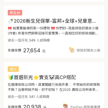
險狀況直接理賠一整筆金額可以負擔長期且龐大的治療費用 --
貴，實支實付雜費額度規劃40萬，收據實報實銷，解決自費用
我的方案（XHD計劃2＋XHO3B的搭配）每年費用額度會減少
➡️兒童壽險69萬 (重大燒燙傷200萬- 新安東京產險 可依需求
藥或耗材的花費。 🔸全球實支(XHD)手術有227+3343限制，
約500-1000不等，更便宜！再加上XHD的重大手術補助金跟
附加 保費$1210) -- ⭕細項額度都可依需求討論調整喔!! ⭕保
但有額外包含145項處置，市面上門診特定範圍最廣，沒年度
補助費會提高，門診手術額度也會提高相對處置使用更廣以上
新生兒
費不用2.5萬，高住院日額、高一次給付(癌症及重大傷病) 從2
理賠上限。 2、一次性理賠金：「重大傷病與癌症」 ❶重大傷
的考量更符合我的高ＣＰ的想法。(諮詢我，帶你瞭解差異）--
🍼2026新生兒保單-富邦+全球+兒童意外險專案，全面守護寶寶健康成長🥰
歲~20歲保費還會遞減~ --------------------------------------
病包含300多項疾病，發生時至少需半年～兩年左右的療養期
-📽️同場加映：2026🏆🔥成人の高CP🐼保單請參考：
----------------------------------------------------------------
間，領卡就理賠一次金200萬，保險金自由運用 ，做為緊急預
https://finfo.tw/assortments/9c54c0128263ac5c---2026
🎀 給寶寶最棒的第一份禮物 🎀 你們好~我是保險好朋友小張
--------------------------------------------- 🔶新生兒保障規
備醫療金使用，不必擔心經濟損失能安心治療。 ❷目前統計領
🏆🧑‍🍼新生兒👶兒童🐼規劃請參考：
(作者) 恭喜你們即將迎接可愛寶寶~ 一直相信好的保險規劃會
劃🔶 #懶人包 #快速上手 #最新版 小寶貝即將到來，該先做哪
卡第一名為需積極治療之癌症，因癌症領卡，全球保障可以同
https://finfo.tw/assortments/c1f02dd5f2c375cc---👨🏻‍🦳超高
是給寶寶最棒的禮物🎁 更是爸爸媽媽可以安心陪伴寶寶治療
過去一個月有
349
人感興趣
些準備呢❓ 🔎寶寶保障規劃重點 🔎新生兒投保流程 🔎投保
時啟動給付。 🔸重大傷病險規劃在全球，費率較有優勢： ＊
齡社會的一生懸命長照險：
的堅強後盾 希望這篇分享對各位爸爸媽媽有幫助😊 ✨新生兒
注意事項 --- 🔎寶寶保障規劃重點: 實支實付、意外險、癌
保障內容包含台灣領卡率最高的癌症。 ＊以及精神疾病領卡沒
https://finfo.tw/assortments/4b0e11ee25687355終身醫療
保單規劃重點✨ 📌醫療保障 ✅實支實付(正本理賠):額度內針
27,654
年繳保費
保險好朋友小張
症、重大傷病 🔢實支實付、住院日額 實支實付保障範圍---面
元
有「理賠金被打折」的問題。 ＊定期險後期費率漲幅相對平
險：https://finfo.tw/assortments/06438d1c5d34e169---
對醫療費用花多少賠多少 ✅定額醫療險:拉高住院與手術保
臨手術、雜費、病房費等高額醫療費用時 (包含健保不給付之
緩。 3、意外險：跌倒扭傷、割傷縫針、擦傷以及骨折都在保
📕PanPan🐼保險福潘達📕優質保障直送到家🚀📕台中出發
障，彌補爸媽照顧小朋友這段期間的薪水損失 📌重病防癌保
自費費用) #才可以轉嫁越來越貴的醫療自費 新生兒、小朋友
障內。 ❶意外住院涵蓋骨折未住院的給付，無需再另外規劃骨
服務全台🚅📕在錠嵂保經為大家服務🧑‍⚖️*以上純粹為保險資訊
障 ✅ 重大傷病險:涵蓋300多項疾病，包含兒童癌症、川崎氏
生病較常需要住院觀察治療，規劃定額醫療險 拉高住院日額。
折險。 ❷意外實支實付，保障因外來突發非疾病的意外事故急
分享，非保險商品之廣告。
症、自閉症等 ✅ 癌症一次金險:罹患癌症後根據程度直接給付
成人
#足夠的日額住院可選單人房及爸爸媽媽請假照顧的薪水補貼
診、回診期間的各項掛號、治療費都可以在額度內實報實銷。
一次金 ✅ 療程防癌險:針對癌症療程做定額給付 📌意外保障
🔢意外險+重大傷燙燒 寶寶逐漸長大且活潑好動，對外界危險
🔰首選新光⭐️實支🐼高CP搭配
❸全球意外險除了基本意外保障之外，另包含「重大燒燙傷」
✅基本意外醫療保障(意外失能一次金+意外實支+意外日額)
敏感度不高，發生意外的機率隨之增加，燒燙傷在孩童意外中
的給付。 ✨總結：透過這份規劃可以建立相對完整的風險轉
✅兒童專屬意外險專案(附加高額重大燒燙傷、個責險保障) 📌
在選擇保險公司時，其實關鍵只有兩件事： 平常給你的保障夠
佔比最高。 🔢重大傷病險 根據健保署認定包含300多項細
嫁，並符合目前目前健保制度下的自費缺口 🔹規劃方向主軸
失能保障 ⚠️有合適商品，小張會即時為大家更新建議 ---------
不夠？出事時賠不賠、好不好賠？ 在2025 壽險公司申訴率總
項，理賠範圍廣且明確，幼兒也有可能罹患重大傷病，如小兒
以【醫療單實支＋定額 、意外險、重大傷病/癌症一次金】為
----------------------------------------------------------------
體檢（資料來源：財團法人金融消費評議中心） 台新金控與新
麻痺、紅斑性狼瘡、川崎氏症等 在診斷出重大傷病後直接給付
過去一個月有
341
人感興趣
軸。 🔹各家商品皆有優缺點，多家以上互補搭配，讓保障更
------------------------------------------------------- ✨新生
光金控的合併案備受矚目，對於保戶而言，最關心的是「理賠
一整筆金額，用以支付長期的治療費用。 ❌規劃上請認明"重
全面完整。 🔹規劃重點順序先保大再保小，罹癌或重症先給
兒保單方案參考✨ 📌富邦人壽 終身壽險主約+醫療實支實付
會不會變刁難」以及「服務會不會中斷」。 雖然金控端以台新
20,938
大傷病"四個字，避開重大疾病、特定傷病、精選傷病。 🔢癌
年繳保費
PanPan 保險福潘達
元
一筆金額，住院治療靠醫療實支，治療期間皆有保險給付。