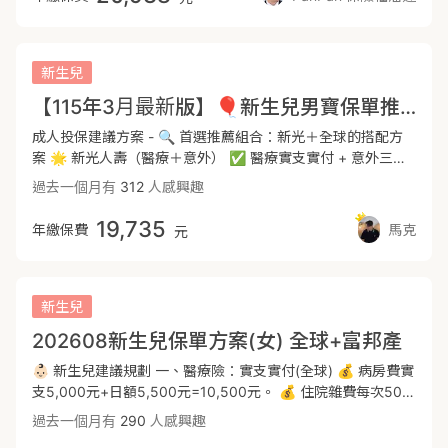
(正本理賠)+意外險 📌全球人壽 重大傷病主約(保障到85
為主，但壽險端預計將整合資源，原保單權益完全不變。 原新
症險 新生兒常見的癌症：血癌、腦癌、淋巴癌等，通常需要長
歲)+重大傷病+癌症一次金+療程型防癌+定額醫療險(拉高病房
光人壽長期維持在「優良」等級，數據相當穩定。 「新光人壽
時間且持續的治療， 規劃上以「一次金給付」為主、療程型為
費與手術保障)+定期壽險 📌新安東京-新快樂童年(可以用"富
現在不只是單一保險公司，而是背後有整個金控資源的支撐。
輔，在確定罹癌後直接一整筆給付，可以選擇最好的治療方
邦-十全兒童"取代) 在寶寶探索世界階段提供高額燒燙傷與意
對客戶來說，代表的是更穩的公司、更完整的保障、還有未來
新生兒
式。 ----------------------------------------------------------
外失能保障 👆以上是基本的罐頭保單內容 ，最終方案還是要
持續變強的可能性。」 以條款而言： 手術沒有2-2-7手術項限
--------------------------------------------------------- 🔎投
【115年3月最新版】🎈新生兒男寶保單推薦🎈(新光+全球) 完整方案
根據實際需求與預算下去作調整 ------------------------------
制，表示進行更新的手術療程可以更具彈性（微創手術／達文
保注意事項 #寶寶出生週數需滿37週 #寶寶體重需足2500公
----------------------------------------------------------------
西手術／海伏刀可以不受限制） 在年度的理賠額度跟次數沒有
成人投保建議方案 - 🔍 首選推薦組合：新光＋全球的搭配方
克 #早產寶寶或體重不足各保險公司會有不同的延後投保規則
---------------------------------- ✨規劃新生兒保障注意事項
限制，並且每次住院有額外住院慰問金。 ⚠️門診依2-2-7\3-3-
案 🌟 新光人壽（醫療＋意外） ✅ 醫療實支實付 + 意外三寶
喔! ------------------------------------------------------------
✨ 1️⃣預產期前一個月: ✔️多數準爸媽會在這個階段開始研究
4-3限制按照附表。 簡易來說就是衛福部健保支付規定的標準
🔸(新光醫療實支👉住院手術無2-2-7限制，無年度理賠總額上
------------------------------------------------------- 🔎新生
過去一個月有
312
人感興趣
新生兒保單 ✔️諮詢業務後思考預算及需求，並規畫出初步保
第二部第二章第七節， 如果保險條款當中手術的定義有內含於
限） 💎 優勢重點：（多了住院慰問金、可當第二間實支) ➕
兒投保流程 ✏️寶寶出生前4週： 開始研究寶寶保障，可先跟業
單方案 2️⃣出生48hr內 ✔️接受公費補助的21項先天代謝異常疾
此，基本上理賠範圍依據這個標準。 2-2-7手術定義範圍：大
🌟 全球人壽（癌症＋重大傷病＋日額手術） ✅ 癌症一次金＋
19,735
務討論好投保內容，家人先討論好寶寶名字，出生後可直接報
年繳保費
馬克
元
病檢查，檢查結果一般會在2週內出來！ ✔️其他自費檢查可以
部分需要開刀、麻醉、縫合。 3-3-4-3牙科下顎範圍等手術。
重大傷病一次金+日額型手術保障 💎 優勢重點：（重大傷病條
戶口 ✏️寶寶出生後2天內： 會完成新生兒21項公費篩檢 (建議
參考醫生建議 3️⃣🎯投保黃金期=21項新生兒篩檢結果出來
2-2-6非使用手術室開刀縫合麻醉之處置行為（於診療室處
款完善,慢性精神病理賠不打折,且保費漲幅較平穩）
篩檢報告出來前完整投保) ✏️寶寶出生後10天內 ( 黃金投保期
「前」 ✔️務必要把握🎯投保黃金期，盡速幫寶寶報戶口與投
理） 本規劃其他相關規劃如有任何想諮詢的，歡迎透過finfo討
)： 取名報戶口，寶寶出院後就可馬上完成投保囉😊 ⭕篩檢報
保 ✔️若篩檢報告結果有異常，可能影響到寶寶的投保內容及
論區， 找到PanPan保險福潘達你想要解答的疑問都歡迎提
新生兒
告(約7~10天)出來前完成投保，篩檢項目就會在保單的保障範
權益 👶寶寶體況標準 出生週數需達37週及體重滿2500克以
出，我會竭力解答！
圍內喔！ ．
202608新生兒保單方案(女) 全球+富邦產
上，若週數或是體重稍微不足，到時候再跟信任業務好好討論
配套措施
👶🏻 新生兒建議規劃 一、醫療險：實支實付(全球) 💰 病房費實
支5,000元+日額5,500元=10,500元。 💰 住院雜費每次50萬
額度，門診手術雜費6萬元(含特定診療)，實支轉換日額1,000
過去一個月有
290
人感興趣
元。提供足額的保障，有優良的醫療品質。 二、一次性理賠