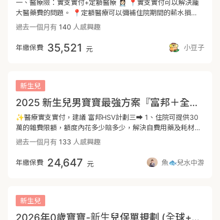
險⭕衛福補300項重大傷病理賠⭕不會因為投保前期罹病及精
一、醫療險：實支實付+定額醫療 👩🏻‍⚕️ 📍實支實付可以解決龐
時啟動給付。 🔸重大傷病險規劃在全球，費率較有優勢： ＊
神疾病打折⭕部分特定傷病增額理賠20%（「燒燙傷面積達全
大醫藥費的問題。 📍定額醫療可以彌補住院期間的薪水損
保障內容包含台灣領卡率最高的癌症。 ＊以及精神疾病領卡沒
身百分之20以上或顏面燒燙傷合併五官功能障礙者」、「重症
失。 規劃大方向👨🏻‍⚕️ : 📍解決「75歲後定期實支實付保費較高
過去一個月有
140
人感興趣
有「理賠金被打折」的問題。 ＊定期險後期費率漲幅相對平
肌無力症」、「接受器官移植」、「重大創傷且嚴重程度達十
的負擔」，改以「終身實支延續晚年75-100歲的生活」， ，
緩。 3、意外險：跌倒扭傷、割傷縫針、擦傷以及骨折都在保
六分」、「脊髓損傷引起中度以上身心障礙」）⚠️DCF慢性精
晚年醫療需求較高，仍可以享有高額醫療實支實付保障。 📍
35,521
年繳保費
小豆子
元
障內。 ❶意外住院涵蓋骨折未住院的給付，無需再另外規劃骨
神疾病理賠打折6成。⚠️XDE冠狀動脈繞道手術、重度心肌梗
終身醫療項目將有百歲祝壽金與百年後(身故)退還保費給下一
折險。 ❷意外實支實付，保障因外來突發非疾病的意外事故急
塞不列入衛福部公告之重大傷病項。⚠️DCF新契約第一年內若
代或是指定受益人的功能 祝壽保險金：「總繳保費 x 1.02
診、回診期間的各項掛號、治療費都可以在額度內實報實銷。
確診，僅給付所繳保費的1.02 倍，契約終止。---📖「癌症
倍」扣除「已申請之各項保險金總額」後退還。 身故保險金：
❸新安東京意外險除了基本意外保障之外，另包含「重大燒燙
險」治療初步為手術切除腫瘤患部、放射性治療及化學治療，
「總繳保費 x 1.02 倍」扣除「已申請之各項保險金總額」後退
新生兒
傷」的200萬額度給付。 ✨總結：透過這份規劃可以建立相對
但現行台灣醫療趨向DRGs分級治療，將醫療量能照顧方式改
還。
2025 新生兒男寶寶最強方案『富邦＋全球』
完整的風險轉嫁，並符合目前目前健保制度下的自費缺口 🔹
變，近期精確標靶藥物治療越趨普及且可即在家中休養治療，
規劃方向主軸以【醫療單實支＋定額 、意外險、重大傷病/癌
還有更多的減少擴大感染及癌症擴散的手術及療程是一般傳統
✨醫療實支實付，建議 富邦HSV計劃三➡️ 1、住院可提供30
症一次金】為軸。 🔹各家商品皆有優缺點，多家以上互補搭
療程型保險無法跟上的。一次金僅需確診診斷書即可啟動理
萬的雜費限額，額度內花多少賠多少，解決自費用藥及耗材的
配，讓保障更全面完整。 🔹規劃重點順序先保大再保小，罹
賠，才有夠讓我們更有機會選擇較適合自己的醫療方式。---
花費。 2、門診額度較高，要注意有年度理賠上限 3、手術有
過去一個月有
133
人感興趣
癌或重症先給一筆金額，住院治療靠醫療實支，治療期間皆有
🐻遠雄CJ2癌症險一次金⭕癌症一次金給付，從定義原位癌起
健保支付標準2-2-7「手術篇」、3-3-4-3 中的手術或條款中
保險給付。 ✨✨規劃新生兒保障注意事項✨✨ ⏰出生前一
⭕ 初期癌症理賠20％⭕ 若由初/輕度轉重度，重度保險金不
附表二之限制。 ✨定額醫療，補足治療期間父母薪水損失，
24,647
年繳保費
魚🐟兒水中游
元
個月：事先規劃好保障內容，才不會手忙腳亂 ⏰出生48小時
倒扣前已領金額（100％理賠）（胃、結腸、肝及肝內膽管、
建議選擇全球NIR 1、加強整體住院及手術的保障。 2、每日病
內：接受衛生福利部指定補助的「21項新生兒篩檢」 ⏰出生
胰、氣管、支氣管及肺、腦之惡性腫瘤）⚠️新契約第一年內若
房額度可增加4500元/天，提供寶寶單人房，提高休養品質。
7~10天內：報戶口取得身份證字號，立即投保把握黃金投保
確診初期、輕度或重度癌症，僅給付所繳保費的 2 倍，契約終
3、住院/門診特定手術 7.5 萬/次 ✨意外險，解決意外發生
期！ 🔺新生兒自費檢查：若寶寶身體沒太大狀況，建議過了
止。---📢請注意，保險的費率跟年紀有關，請記得變更上面
時，醫療花費的問題 1、意外失能 富邦ADG 100萬， 2、意外
新生兒
保險等待期30-90天後，再進一步檢查～ 🔺週期需達37週及
的數值，來取得正確投保試算。---目前是市面上保單搭配🗝️
住院 富邦TMR 10萬 3、意外醫療實支實付 富邦AHI 2000元
體重滿2500克以上
2026年0歲寶寶-新生兒保單規劃 (全球+遠雄)
密碼🔐如果要XHD+XHO組合50萬實支：已經幫各位整理出來