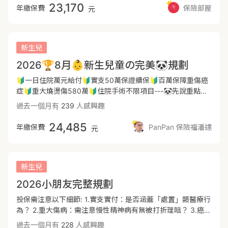
金：重大傷病，癌症(全球) ⭐️ 根據統計，癌症年年蟬聯十大
23,170
年繳保費
保險部屋
元
死因榜首，並且有年輕化趨勢。癌症的嚴重程度大致分為初
期， 輕度，重度。癌症險可針對初期及輕度部分有所保障，與
重大傷病不同的地方在於，重大傷病只針對”重度癌症”。 在初
期時選擇好的醫療。因癌症或重傷的發生都需半年至兩年左右
新生兒
的休養及治療，一次性的給付可以彌補工作收入中斷的損失。
2026🏆8月👶新生兒童の完美🐼規劃
⭐️ 重大傷病依據健保署認定22大類，加總細項共涵蓋300多
項。 例如:小兒麻痺症、重度癌症、亞斯伯格症等等都是屬於
🔰一日住院萬元給付🔰實支50萬保證續保🔰百萬保障重傷癌
重大傷病範圍。優先選擇整筆賠付的商品，在無法工作時經濟
症🔰重大燒燙傷580萬🔰住院手術不限項目---🐼先說重點▶️0
無後顧之憂。 💰 重大傷病一次金200萬，癌症一次金200
到15歲投保應優先規劃「實支實付醫療險」、「意外險」及
過去一個月有
239
人感興趣
萬，癌症住院1.65萬/天，癌症手術9萬，標靶治療30萬。
「癌症/重大傷病險」，著重高醫療負擔風險。依《保險法》第
三、意外險：(全球+富邦產) ⭐️ 提供意外住院補貼，也有提供
107條，未滿15歲身故僅給付喪葬費用，總額上限為69萬元
24,485
年繳保費
PanPan 保險福潘達
元
骨折未住院津貼。 💰 意外住院病房費14,250元，意外失
（本方案使用全球XTK定期壽險/富邦小額OLA6規劃）。若被
能:200萬，意外實支3萬，骨折未住院津貼9萬，重大燒燙傷
保險人的年齡 小於 15 歲，則累積同業（所有保險公司）的
450萬。 👶🏻新生兒投保時機 新生兒的身體器官及組織功能尚
「一般身故 - 身故保險金」的保額 + 累積同業（所有保險公
未發育完全，一旦新生兒有醫療紀錄後，會影響承保或理賠。
司）的意外險的「意外身故 - 意外身故保險金」的保額 要小於
新生兒
所以為寶寶規劃保險時，建議出生七天內報完戶口，出院後七
或等於 69 萬。建議投保前評估家庭經濟狀況，本規劃呈現重
2026小朋友完整規劃
天內完成投保，趁寶寶體況健康時投保。 📷寶寶出生48小時
點檢查保單條款及保障範圍。---📣新生兒爸媽請注意！👶🏼出
內醫院會做政府規定之21項檢測。 公費21項篩檢：此項為政府
生前一個月：事先想好自己的寶貝姓名喔！ 後續報戶口及投保
投保需注意以下細節: 1.實支實付：是否涵蓋「處置」類醫療行
規定不可等待期，出生第二天會進行抽血，報告大概出生第十
才不會手忙腳亂喔！👶🏼出生48小時內：進行衛福部指定補助
為？ 2.重大傷病：需注意慢性精神病有無被打折理賠？ 3.癌症
天左右出爐。 在報告未出來前投保，若報告有異常，後續治療
的「21項新生兒篩檢」，不需要另外加項目檢查。👶🏼出生需達
療程：需注意療程型癌症險有無理賠併發症？ 4.意外失能：需
過去一個月有
228
人感興趣
保險必須理賠。報告出來後若有異常基本上無法投保保險了。