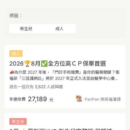
標籤：
新生兒
成人
成人
2026🏆8月✅全方位高ＣＰ保單首選
📣為什麼 2027 年後，「門診手術雜費」是你的醫療關鍵？衛
福部「三班護病比」將於 2027 年正式入法並由醫學中心優先
上路。台大醫院已率先宣布：未來心導管、膀胱鏡等手術將全
過去一個月有
2,622
人感興趣
面推行「一日手術」（當天開刀、傍晚返家）過去那種「為了
理賠住院觀察」的時代即將結束！🏆 本保單對抗「一日手
27,189
年繳保費
PanPan 保險福潘達
元
術」的 3 大核心優勢第一、手術突破 2-2-7 限制，門診特殊處
置大補血！痛點： 市面上許多實支實付醫療險以及所謂的『手
術險』，只要手術不在健保「第二部第二章第七節（2-2-
7）」內就不理賠，或是根本不賠門診手術雜費。對策： 本保
新生兒
單規劃的 全球人壽實分鑫安 (XHD)，特別包含了高達 145 項