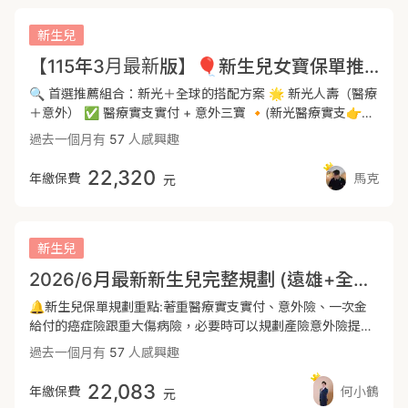
新生兒
【115年3月最新版】🎈新生兒女寶保單推薦🎈(新光+全球) 完整方案
🔍 首選推薦組合：新光＋全球的搭配方案 🌟 新光人壽（醫療
＋意外） ✅ 醫療實支實付 + 意外三寶 🔸(新光醫療實支👉住
院手術無2-2-7限制，無年度理賠總額上限） 💎 優勢重點：
過去一個月有
57
人感興趣
（多了住院慰問金、可當第二間實支) ➕ 🌟 全球人壽（癌症
＋重大傷病+日額手術) ✅ 癌症一次金＋重大傷病一次金+日額
22,320
年繳保費
馬克
元
手術 💎 優勢重點：（重大傷病條款完善,慢性精神病理賠不打
折,且保費漲幅較平穩） - ✏️新生兒投保流程及注意事項 ⏰出
生7~10天內：報戶口取得身份證字號，立即投保把握黃金投保
期！ 🔺週期需達37週及體重滿2500克以上 🔺新生兒自費檢
新生兒
查：若寶寶身體沒太大狀況，建議過了保險等待期30-90天
2026/6月最新新生兒完整規劃 (遠雄+全球篇)CP值最高，精準規劃，不浪費每一分保費
後，再進一步檢查
🔔新生兒保單規劃重點:著重醫療實支實付、意外險、一次金
給付的癌症險跟重大傷病險，必要時可以規劃產險意外險提高
燒燙傷額度🔔 🌟醫療實支:全球實支:無年度理賠上限問題，只
過去一個月有
57
人感興趣
要有住院就再多領住院慰問金給付，可擇換住院日額，住院雜
費與手術費合併額度計算 🌟重大傷病:首推全球重大傷病:首年
22,083
年繳保費
何小鶴
元
即理賠保額，無慢性精神病打折理賠問題，保障範圍廣，從新