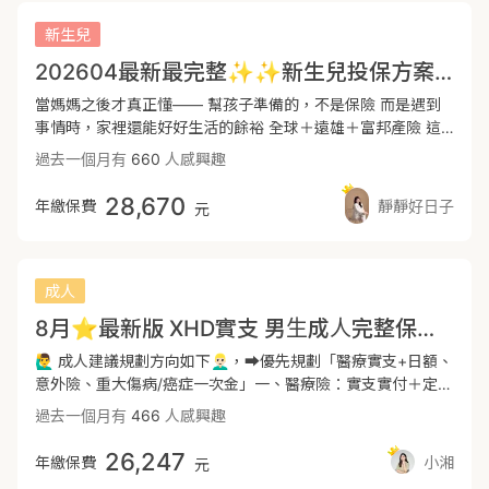
➡️小兒麻痺、腦性麻痺 (估計每三百個新生兒中就有一個腦性
標準第二部第二章第七節，或者牙科手術第三部第三章第四節
部位之惡性腫瘤 (一)胃 (二)結腸 (三)肝及肝內膽管 (四)胰 (五)
義22大項中細項300項之疾病，📌包含民國85年衛生屬定義
麻痺兒童) ➡️惡性腫瘤 (白血病、惡性淋巴瘤、神經母細胞瘤
之第三項。如果保險條款當中手術的定義有內含於此，基本上
氣管、支氣管及肺 (六)腦 ✅16歲以上，超過150萬需要體檢
新生兒
之七項「重大“疾”病」：重度中風、重度心肌梗塞、冠狀動脈
等) ➡️川崎氏症 (好發於 5 歲以下的寶寶) ➡️先天性肌肉萎縮症
理賠範圍依據這個標準。2-2-7手術定義範圍：大部分需要開
2.定額住院＆手術險「MIR」 加強手術保障，並拉高住院日額
繞道手術尿毒症（腎衰竭）、器官移植、重度癌症、重度癱瘓
202604最新最完整✨✨新生兒投保方案來了
(隱性遺傳，帶因者本身不會發病或有任何症狀) ➡️紅斑性狼瘡
刀、麻醉、縫合。3-3-4-3牙科下顎範圍等手術。*醫療保險條
📌需要長期治療的癌症也是重大傷病：甲狀腺惡性腫瘤、口腔
(台灣約每10萬個人中就有6人罹病) ➡️克隆氏症 (腸道發炎的罕
款中如果擺脫這個定義，理賠的範圍會更廣喔！---📖『實支
口咽及下咽惡性腫瘤第一期、乳房惡性腫瘤第一期、子宮頸惡
當媽媽之後才真正懂—— 幫孩子準備的，不是保險 而是遇到
見免疫系統疾病) ➡️慢性精神病...等 ➡️並非重大疾病７項 特定
實付自付額』是指在醫療險理賠時，被保險人需自行負擔一定
性腫瘤第一期、大腸癌惡性腫瘤一期等諸多惡性腫瘤皆符合定
事情時，家裡還能好好生活的餘裕 全球＋遠雄＋富邦產險 這
傷病22項或是精選傷病41項 ❹癌症險（一次給付型、療程
金額的醫療費用，超過此「門檻」的部分才由保險公司理賠。-
義。📌嚴重溶血性及再生不良性貧血：血紅素未經治療，成人
是一套目前保障面向非常全面的搭配👇 🏥 住院保障（雙層設
過去一個月有
660
人感興趣
型） 白血病、腦癌、淋巴癌是出生後到成年前階段，最常見的
--🌏全球XHO實支自負額⭕保證續保條款⭕額外每日住院日
經常低於8gm/dl 以下，新生兒經常低於12gm/dl 以下者📌終
計） ✔ 疾病住院 ▪️ 8,000／天（定額） ▪️ 12,000／天（定額
兒童癌症，這些癌症頑固難治，長期治療耗費金錢極大，新生
額⭕住院手術與雜費靈活分配⚠️要注意：門診手術有2-2-7限
身治療之全身性自體免疫症候群：全身性紅斑狼瘡、硬化症、
＋限額） ✔ 意外住院 ▪️ 9,000／天（定額） ▪️ 13,000／天
28,670
年繳保費
靜靜好日子
元
兒保癌症險保費較低，可以用幾千塊的代價，轉嫁昂貴的醫療
制⚠️自負額實支實付啟動額度（以XHO方案3B為例）：病房費
類風濕關節炎、多發性肌炎、乾燥症、克隆氏症、慢性潰瘍性
（定額＋限額） ✔ 癌症住院 ▪️ 18,800／天（定額） ▪️
費用，更重要的是，不用因為高額的醫療費用，選擇降低治療
啟動額：2000元以上即啟動手術及雜費啟動額：20萬以上即
結腸炎等📌慢性精神病失智症(具器質性病態)、生理狀況所致
22,800／天（定額＋限額） 👉 不論一般疾病、意外或癌症 都
的品質。 ❺個人責任險 孩童成長過程中，難免活潑好動，若
啟動門診手術費啟動額：2萬以上即啟動(以上理賠次序先以
之譫妄、思覺失調症、情感性疾患、妄想性疾患廣泛性發展疾
有日額＋實際醫療費雙重支援 💉 醫療與手術保障 🔸 醫療實
當不小心造成他人身體受傷，或是摔倒打破貴重財物損失時，
XHD為主，XHO為輔)---🏥『意外險』：意外身故失能最高
患（包含自閉性、亞斯伯格等）*因為項目眾多，以上僅依常
支實付 50萬 🔸 傷害實支實付 10萬 🔸 門診手術費最高 6萬
成人
可由保險公司代為理賠的一種保險 📢新生兒最佳投保時機 新
100萬+意外實支10萬+意外日額2000元+意外骨折6萬最高---
見之疾病列舉⚠️建議選擇理賠項目最廣泛之險種。---🌏全球
🔸 骨折未住院最高 3萬 🔸 定額手術補貼最高 9萬 （✔ 不受
生兒篩檢可分成二種 🌟衛福部健保補助的21項篩檢 🌟醫院的
8月⭐️最新版 XHD實支 男生成人完整保障(全球)
📖外來性、突發性、非疾病皆屬意外險理賠大致嚴重車禍、重
DCF終身+XDE重大傷病險⭕衛福補300項重大傷病理賠
227手術限制） 🛡️ 重大風險保障 🔺 重大傷病 200萬（理賠不
自費檢查 健保補助的21項「新生兒先天性代謝異常疾病篩檢」
大災害及隨機危險恐怖危害小至打球手指吃蘿蔔，走路途中踩
⭕XDE不會因為投保前期罹病及精神疾病打折⭕部分特定傷病
打折） 🔺 兒童燒燙傷最高 470萬 🔺 重度癌症最高 760萬 🔺
🙋‍♂️ 成人建議規劃方向如下👱🏻‍♂️，➡️優先規劃「醫療實支+日額、
會在出生後48小時後採血檢驗，檢查如有異常大約會在出生10
空跌倒皆為意外險理賠啟動對象。意外醫療的自費項目及失能
增額理賠20%（「燒燙傷面積達全身百分之20以上或顏面燒燙
傷害失能最高 269萬
意外險、重大傷病/癌症一次金」一、醫療險：實支實付＋定額
天後通知家長。 只要我們趕在這10天內投保，因為不知道篩檢
1-11級的給付並且補足因失去工作能力無薪資時期的補足---🌏
傷合併五官功能障礙者」、「重症肌無力症」、「接受器官移
醫療⭐️ 2024/7保險新制上路，僅有單實支實付，透過定額型
結果如何，這時候嬰兒會被認定為健康寶寶，就算最後篩檢報
過去一個月有
466
人感興趣
全球XAN意外傷害失能及身故⭕意外失能1-11皆有一次金與月
植」、「重大創傷且嚴重程度達十六分」、「脊髓損傷引起中
醫療再補足住院、手術花費。⭐️ 第一間實支解決醫療花費的
告異常，保險公司還是得理賠。 保險公司依金管會函令修訂保
給付（嚴重因意外雙眼失明，最輕截斷小拇指11級失能）---
度以上身心障礙」）⚠️DCF慢性精神疾病理賠打折6成。
問題，全球定額醫療可拉高醫療額度或是彌補門診手術不足的
26,247
單條款，將「等待期除外」的11項疾病項目，增加至21項。 若
年繳保費
小湘
🌏全球XMBN傷害實支實付住院日額及骨折未住院金⭕意外傷
元
⚠️XDE冠狀動脈繞道手術、重度心肌梗塞不列入衛福部公告之
風險。⭐️ 各家商品皆有優缺點，兩家搭配可以互補讓保障更
檢查出現異常後再投保，就有可能延期承保或被拒保的可能
害每日照顧金⭕即便骨折無住院在家休養，有骨折療養金⭕針