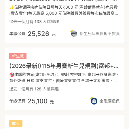
✨重大傷病險，除癌症之外另包含300多項疾病，領到重大傷
囉：📝XHD 1+XHO4A組合：適合0-10歲小朋友費率最佳📝
病卡，見卡就賠，認定快速，作為確診當下的一筆緊急醫療金
✨住院保障疾病住院日額每天7,000 元(看診斷書就有)病房費
XHD2+XHO3B組合：適合10-50歲之所有排列組合CP高📝
推薦規劃 全球DCE+XDE 100萬 ， 業界保費最便宜，罹患慢性
(實支實付)每天最高 5,000 元住院雜費與雜費每次住院最高
*50歲以上建議：搭配新光U5或富邦HSV📝新光U5+全球
精神病理賠不打折，規劃在全球CP值較高。 ✨癌症一次金，
(實支實付) 50 萬門診手術(實支實付)最高6萬(限健保手術篇章
過去一個月有
133
人感興趣
XHP：無論年紀大小各家排列實支雜費30萬📢最優惠首選🚀
癌症好發率高，可針對癌症，再單獨拉高保額推薦規劃 全球
227/3343章節)一年限8次.✨意外保障意外住院日額每天
(精打細算諮詢我，帶你瞭解差異）📽️同場加映：🏆2026🔥成
XCF 200萬 癌症一次金，可與重大傷病險一同規劃在全球，
8,000 元(看診斷書就有)意外實支實付每次意外最高 10 萬(意
25,526
年繳保費
新生兒保單買對不買貴
元
人高CP🐼保單
可節省再多規劃一間的主約成本以上配置可以做到醫療實支實
外門診/急診/手術/住院可賠)意外失能一次金最高400 萬意外
https://finfo.tw/assortments/9c54c0128263ac5c『 I 人專
付、定額醫療、意外險、重大傷病險、癌症一次金， 透過高Ｃ
失能扶助金最高每月 3 萬重大燒燙傷(一次金)150 萬骨折未住
屬😳』全面CP值保單規劃
P值搭配，一個月2000元就能擁有完善保障。 恭喜您迎接新生
院一次金最高3萬.✨重大傷病一次金(含癌症/川崎症/自閉症/
https://finfo.tw/assortments/c332775d322e93e8👨🏻‍🦳超高齡
命到來的同時，由於家庭責任的改變，也別忘檢視父母自身的
亞斯伯格症/洗腎)重大傷病一次金(含癌症等22大項原因拿
新生兒
社會的一生懸命長照險：
保障內容是否完整， 優先做好經濟支柱的保障，才是對整個家
卡)120萬.✨癌症一次金及癌症療程型保障癌症住院日額 每天
(2026最新!)115年男寶新生兒規劃(富邦+全球)
https://finfo.tw/assortments/4b0e11ee25687355終身醫療
庭最好的保護傘。
17,800 元(看診斷書就有)輕度癌症一次金 109 萬重度癌症一
險：https://finfo.tw/assortments/06438d1c5d34e169---
次金 560 萬特定癌症一次金 300 萬癌症手術(最高) 18 萬癌症
🎯建議的方案(富邦+全球)： 規劃內容如下: 富邦➡️終身壽險、
📕PanPan🐼保險福潘達📕優質保障直送到家🚀📕台中出發
門診治療/每次 3,600 元放射線治療(最高) 3,600 元化學治療
意外死殘 日額 實支實付、醫療實支實付 全球➡️定期壽險、定
服務全台🚅📕錠嵂保經為您服務🧑‍⚖️*以上純粹為保險資訊分
3,600 元骨髓移植 360,000 元義乳重建(每側) 360,000 元義
期醫療、重大傷病、癌症一次金 療程型 (以上是初步方案，都
過去一個月有
128
人感興趣
享，非保險商品之廣告。
肢裝設 600,000 元.✨手術保障特定手術理賠定額最高 9
可以依據您的需求調整) - 🌟方案優勢: 富邦:住院雜費與手術費
萬.✨孩童身故孩童疾病身故 69 萬孩童意外身故 69 萬.✨投
用分開計算、意外保障額度較高 全球:重大傷病精神疾病理賠
25,100
年繳保費
金融漢堡保
元
保五大要素1.出生滿37周(以寶寶手冊紀錄為主)(未達標需討論
不打折、定期醫療加強保障額度 - 👶規劃新生兒保障注意事項
延期時間)2.出生體重滿2500公克(以寶寶手冊紀錄為主)(未達
1.報完戶口已取得身分證 2.週期需達37週及體重滿2500克以
標需討論延期時間)3.寶寶完成報戶口有身分證字號4.已健康出
上 3.完成21項新生兒篩檢
院(例如有黃疸或肚臍炎住院就要再等)未有卵圓孔未閉合、聽
成人
力檢查未過等情況5.身高/體重/頭圍生長曲線皆達標3%以