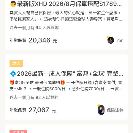
👨最新版XHD 2026/8月保單搭配$1789/月 成人規劃(男)全球
後七天內完成投保，趁寶寶體況健康時投保。 📷寶寶出生48
筆錢 👉 可自由運用（醫療/照顧/收入中斷） ④ 意外保障（日
小時內醫院會做政府規定之21項檢測。 公費21項篩檢：此項為
常風險） ✔️ 意外醫療（實支 / 日額） ✔️ 意外失能、燒燙傷
其實大人幫自己買保險，最大的私心就是「萬一發生什麼事，
政府規定不可等待期，出生第二天會進行抽血，報告大概出生
✔️ 個人責任險（非常實用） 👉 不小心弄壞別人東西可理賠
不想拖累家人」。 這次幫你抓的這套全球人壽專案，算是單一
第十天左右出爐。 在報告未出來前投保，若報告有異常，後續
（例如：打破手機、撞壞物品） ⚠️ 新生兒投保「黃金關鍵」
間公司裡把CP值拉到最高的配法了， 一年大概兩萬出頭，就
過去一個月有
94
人感興趣
治療保險必須理賠。報告出來後若有異常基本上無法投保保險
⏰ 最重要時機 👉 投保黃金期 = 21項新生兒篩檢「結果出來
能把大病小痛都扛起來。 主要幫你解決三個最實際的煩惱： 1.
了。 📷自費檢查的部分 11項自費血液篩檢：此11項會跟著公
前」 原因： 一旦檢查異常 👉 可能影響承保、除外或加費 📌
住院開刀不用怕自費（醫療實支 XHD） 現在去醫院，最怕聽
20,346
年繳保費
Yan
元
費篩檢一起檢測，大多都是罕見疾病的篩檢，建議先做早期發
時間流程建議 ✔️ 預產前1個月 確認規劃內容 客製化調整保障
到的就是「這個健保沒給付喔」。 這張實支實付算是把住院雜
現早期治療。 但報告會跟著公費篩檢一起出爐，在保險等待期
✔️ 出生後 完成公費篩檢（必做） 評估是否做自費檢查 👉 儘
費跟手術費包在一起，額度滿夠用的。 萬一需要用到比較好的
內，這部分不會理賠。 📷超音波篩檢： 小朋友大多發育都還
快報戶口＋投保 👶 基本投保條件 懷孕週數：滿 37週以上 出
自費醫材或是新式微創手術，就讓保單來買單，你只要顧好自
不是非常完全，大多項目檢查出來也是等待發育發育完全而
生體重：2500克以上
己的身體就好。 2. 遇到大病，馬上有一筆百萬安家費（重大傷
成人
已。 超音波報告通常隔天就出爐，若檢查出有異常保險無法投
病 DCE/XDE ＋ 癌症一次金 XCF） 如果真的碰到像癌症或是
💠2026最新--成人保障" 富邦+全球"完整保障規劃- (男-30歲)
保。可以評估投保後30天再進行超音波篩檢。
需要長期治療的狀況，最擔心的絕對是沒辦法工作、收入斷
掉。 只要領到重大傷病卡，這份保單就會直接給你一筆 100
🎁富邦+全球 最優保障彙總🎁 -- ➡️住院日額 (含實支實付) 實
萬的現金。 另外，男生特別建議把防癌險（XCF）也直接搭在
支+Mir-3 🔹一般住院5000/日 🔹意外住院7000/日 -- ➡️實支
全球，因為男生的費率在這張真的滿划算的！ 可以直接拉到
實付 🔸住院雜費30萬✅，手術費另計-最高40萬(依手術等級
過去一個月有
92
人感興趣
150 萬的額度，有了這筆錢，就能安心挑選適合的標靶藥物或
比例) 🔸門診手術費 2.5萬 (227.3343) ✅ 🔸另有門診特定處
新療法。 3. 騎車跌倒、日常小意外都能報帳（意外險
置項目1.25萬 ✅ 🔺可再搭配🌍自負額，額外提高實支額度
27,067
年繳保費
保險派特
元
XAN+XMBN） 平常通勤上下班或是假日出門運動，難免會遇
(雜費、病房費、門診) -- ➡️定額手術 🔹住院/門診特定手術 9
到擦傷、扭到甚至骨折。 這組意外險就是負責這種日常突發狀
萬 (不限227) -- ➡️意外險 🔹意外實支10萬 ✅ 🔹骨折6萬(最
況，去診所換藥或是急診的開銷都能實報實銷。
高) 🔹重大燒燙傷 80萬 ✅ 🔹意外身故失能金100萬(最高) --
➡️大風險的保障--一次金 👍 🔸重大傷病 100萬 🔸癌症一次金