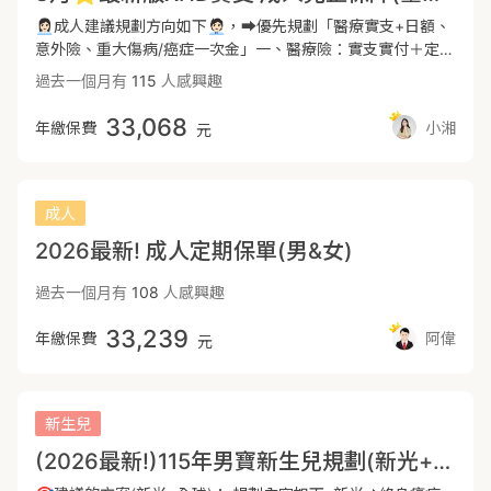
提供後續服務 🔺服務於錠嵂保險經紀人公司 🔺從業10年 🔺
👩🏻‍💼成人建議規劃方向如下🧑🏻‍💼，➡️優先規劃「醫療實支+日額、
服務全台各地 🔺協助網站裡超過數百位以上保戶完成保險規
意外險、重大傷病/癌症一次金」一、醫療險：實支實付＋定額
劃 🔺擅長商品分析跟條款研究，可以為您找到合適的保險規
醫療⭐️ 2024/7保險新制上路，僅有單實支實付，透過定額型
過去一個月有
115
人感興趣
劃 🔺豐富體況核保及理賠異議處理經驗(氣胸投保、早產兒投
醫療再補足住院、手術花費。⭐️ 第一間實支解決醫療花費的
保，癌症身故失能險拒賠、門診手術認定爭議)累積協助客戶理
問題，全球定額醫療可拉高醫療額度或是彌補門診手術不足的
33,068
年繳保費
小湘
元
賠超過千萬💰 您可以點擊左上我的個人介紹🙋 底下有我的聯
風險。⭐️ 各家商品皆有優缺點，兩家搭配可以互補讓保障更
繫方式連結🔗 歡迎您直接點擊連結加賴與我免費諮詢🆓 有任
全面完整。二、一次性理賠金：癌症一次金、重大傷病⭐️ 現
何問題都可以提出一起討論
行醫療進步，各類型新型藥物及手術金額高達數十萬，在疾病
發生當下給予百萬預備金，不需擔心手頭資金不足無法使用好
成人
的治療方式。⭐️ 因癌症或重傷的發生都需半年至兩年左右的
2026最新! 成人定期保單(男&女)
休養及治療，一次性的給付可以彌補隱形的照顧成本。⭐️ 重
大傷病導致暫時無法工作或收入中斷時能夠較無後顧之憂，避
過去一個月有
108
人感興趣
免因為疾病而造成整個家庭經濟陷入困境。⭐️重大傷病包含
300多項疾病，包含癌症、免疫系統疾病、精神疾病...等等，
33,239
年繳保費
阿偉
元
疾病範圍最廣。三、意外險：小至跌倒扭傷、擦傷，大至骨折
都在保障內。⭐️上下班通勤時間長，台灣交通事故頻繁，而意
外帶來的醫療費用、失能、收入損失等後續負擔，往往會對家
庭、個人造成沉重的負擔，投保意外險可以有效地分散這些負
新生兒
擔。⭐️意外險的保費以「職業等級」來計算。職業等級是指每
(2026最新!)115年男寶新生兒規劃(新光+全球)
個行業的危險程度，略分為六級，級數越高代表越危險，保費
也高。以下小湘針對保障內容分幾點說明特色：1、醫材、手