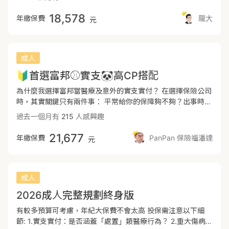
37週（含）以上／出生後體重滿2500克以上。👶🏼出生7~10天
注意失能額度足不足額？建議300萬起跳 5.重大燒燙傷：需注
📷自費檢查的部分 11項自費血液篩檢：此11項會跟著公費篩
內：報戶口取得身份證字號，立即投保把握黃金投保期！👶🏼若
意有無理賠10%以下表面積的皮膚移植手術？
18,578
年繳保費
龍大
元
檢一起檢測，大多都是罕見疾病的篩檢，建議先做早期發現早
寶寶健健康康無大礙，建議保險等待期30-90天後，再進一步
期治療。 但報告會跟著公費篩檢一起出爐，在保險等待期內，
加費檢查。⚠️核保優勢：目前「法定新生兒先天性代謝異常疾
這部分不會理賠。 📷超音波篩檢： 小朋友大多發育都還不是
病篩檢」項目，免除通常為 30 天的疾病等待期。只要在投保
非常完全，大多項目檢查出來也是等待發育發育完全而已。 超
前不知道篩檢異常結果，若投保後篩檢異常並在等待期內住院
成人
音波報告通常隔天就出爐，若檢查出有異常保險無法投保。可
治療，保險公司仍必須理賠。⚠️如果超過以上天數投保則以生
🔰首選富邦⚾️實支🐼高CP搭配
以評估投保後30天再進行超音波篩檢。
長曲線為主喔！---🏨醫療險：『實支實付+定額型』雙層保障
📖『實支實付醫療』是理賠核心，花多少賠多少讓就醫時的自
為什麼我選擇富邦當醫療及意外的實支實付？ 在選擇保險公司
費項目（手術費、升等病房、醫療耗材或輔具等）完全覆蓋，
時，其實關鍵只有兩件事： 平常給你的保障夠不夠？出事時賠
已有繳保費免再自掏腰包。---📌組合方案：🌏全球XHD實支
不賠、好不好賠？ 在2025 壽險公司申訴率總體檢（資料來
過去一個月有
215
人感興趣
+XHO自負額(保證續保）⭕保證續保條款⭕住院手術項不限
源：財團法人金融消費評議中心） 以富邦人壽來說，申訴率長
2-2-7以外手術⭕住院醫療無額度與次數上限⭕病房費可轉換
期低於 0.05％，在理賠方面，富邦長期維持低申訴率， 即使
21,677
年繳保費
PanPan 保險福潘達
元
日額費（即無付費病房以最高額度理賠）⭕含重大手術及特定
在保戶數非常龐大的情況下，仍能維持穩定品質。 以條款面而
醫材補助金（包含心臟支架及人工水晶體等）⭕門診手術含特
言 富邦醫療ＨＳＶ實支實付的優勢： 醫療費用+手術費用分別
殊處置高達145項（全面補強市面上實支實付手術無226之缺
額度 門診手術相比其他保單較高（計畫三最高40萬） 住院及
憾）⚠️重大手術及特定醫材補助金年度限3次⚠️門診手術有2-
門診有特定處置（特定處置包含2-2-6內中列舉81項） 重大器
成人
2-7限制及年度最高8次---📕知識點：什麼是2-2-7、3-3-4-
官移植幹細胞造血額外理賠 ⚠️手術依2-2-7\3-3-4-3限制按照
2026成人完整規劃終身版
3？簡易來說就是衛福部健保支付規定的標準第二部第二章第
附表，但沒有在附表內還是可以比照附表內相當手術比照理賠
七節，或者牙科手術第三部第三章第四節之第三項。如果保險
⚠️單次住院醫療雜費加上病房費累計不得超過45萬 📖什麼是
有較多預算可考慮，年紀大保費不會太高 投保需注意以下細
條款當中手術的定義有內含於此，基本上理賠範圍依據這個標
2-2-7、2-2-6？ 簡易來說就是衛福部健保支付規定的標準第
節: 1.實支實付：是否涵蓋「處置」類醫療行為？ 2.重大傷病：
準。2-2-7手術定義範圍：大部分需要開刀、麻醉、縫合。3-