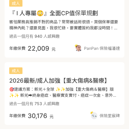
影響到寶寶的投保內容及權益👶寶寶體況標準 出生週數需達
✅意外住院 8500元/日(含實支實付)+住院慰問金每次1000
成人
第三部第三章第四節之第三項。如果保險條款當中手術的定義
以加強保障額度，新安東京用來加強燒燙傷保障，此份意外及
37週及體重滿2500克以上，若週數或是體重稍微不足，到時
✅癌症住院 13500元/日(含實支實付)+住院慰問金每次1000
有內含於此，基本上理賠範圍依據這個標準。2-2-7手術定義
醫療保障齊全，可做為新生兒保單初次規劃保障參考的方向。
『 I 人專屬😳』全面CP值保單規劃
候再跟信任業務好好討論配套措施
✅住院/門診特定手術 4.5萬 ✅癌症手術 最高9萬 ✅重大傷病
範圍：大部分需要開刀、麻醉、縫合。3-3-4-3牙科下顎範圍
一次金 150萬 ✅癌症一次金 最高310萬 ✅兒童壽險69萬 📢
害怕業務員推銷不對的商品？常常被話術很煩，買個保單還要
等手術。*醫療保險條款中如果擺脫這個定義，理賠的範圍會
重大燒燙傷200萬- 產險 (可額外附加) 🎯新生兒保險規劃的五
精神內耗？還要見面，我很忙碌，要實體簽約我都沒時間！我
更廣喔！---🏥意外險：意外身故失能最高100萬+意外實支10
大保障 ❶意外險 （意外失能、實支實付） 小孩成長階段活潑
在國外，但深覺需要保障，短時間沒有辦法回國！以上問題都
萬+意外日額2000元+意外骨折6萬最高---📖外來性、突發
過去一個月有
940
人感興趣
好動，也沒有危險意識，意外造成受傷的機率較高，一般像是
可以透過Ｉ人保單輕鬆解決！投過遠距投保，只要準備好身分
性、非疾病皆屬意外險理賠大致嚴重車禍、重大災害及隨機危
燒燙傷、四肢頭部擦撞傷、骨折等等，以上狀況就醫，可能需
證以及手機下載保險公司遠距投保軟體，透過線上投保完全沒
22,009
險恐怖危害小至打球手指吃蘿蔔，走路途中踩空跌倒皆為意外
年繳保費
PanPan 保險福潘達
元
要負擔就醫費用，有意外實支實付、骨折險就能負擔相關費
問題！---🔰保證續保實支50萬🔰住院醫療年度無限🔰百萬保
險理賠啟動對象。意外醫療的自費項目及失能1-11級的給付並
用，甚至嚴重一點的特定燒燙傷或是失能殘疾也都是很大的費
障重傷癌症🔰處置145項市面最高🔰每月千元出頭小資首選--
且補足因失去工作能力無薪資時期的補足---🐻遠雄XHP意外
用。 ❷醫療險（醫療雜費、病房費、實支實付） 現在的孩子
-🏨醫療險：『實支實付』神單再現📖『實支實付醫療』是理
傷害失能及身故與月給付⭕意外失能1-11皆有一次金⭕意外失
生在充滿病毒的環境，各種病毒侵襲(腸病毒、腺病毒、黴漿菌
賠核心，花多少賠多少讓就醫時的自費項目（手術費、升等病
成人
能1-6級月給付最長達十年（嚴重因意外雙眼失明，最輕截斷
感染、泌尿系統發炎等等），若採用效果較好的藥物治療或醫
房、醫療耗材或輔具等）完全覆蓋，已有繳保費免再自掏腰
小拇指11級失能）⭕重大傷燙傷全身20％以上⭕顏面燒燙傷
2026最新/成人加強【重大傷病&醫療】
材，相對要額外付出不少的費用，這些都可以用實支實付給
包。---📌組合方案：🌏全球XHD實支(保證續保）⭕保證續保
合併五官功能障礙者⭕大眾運輸工具增額雙倍理賠---🐻遠雄
付。 需要的自費項目如下: ➡️病房 : 升等單人房、特等病房 ➡️
條款⭕住院手術項不限2-2-7以外手術⭕住院醫療無額度與次
🎯建議方案：新光＋全球 ✨✨加強【重大傷病＆醫療】版
MRE傷害實支實付⭕針對意外造成的醫療費用，包含住院急診
藥物：抗生素、益生菌、標靶藥物 ➡️手術：達文西手臂、腹腔
數上限⭕病房費可轉換日額費（即無付費病房以最高額度理
✨✨ 新光➡️終身癌症、醫療實支實付、癌症一次金、意外身
門診損傷的手術及處置、仿生支架耗材、包紮藥費等⭕脫臼開
鏡器械、微創手術 ➡️醫材：鈦合金骨材、人工醫療材料 ➡️選
賠）⭕含重大手術及特定醫材補助金（包含心臟支架及人工水
故/失能、意外住院、意外實支實付 全球➡️重大傷病、癌症一
放性復位增額理賠---🐻遠雄RHG傷害住院日額及骨折未住院
過去一個月有
753
人感興趣
擇有(轉換日額理賠)的險種 ❸重大傷病險（健保型） 依據健保
晶體等）⭕門診手術含特殊處置高達145項（全面補強市面上
次金、療程型癌症險、定額醫療險 - 🌟特別說明🌟 【新光】
金⭕意外傷害每日照顧金⭕即便骨折無住院在家休養，有骨折
核發之重大傷病證明，醫師開立診斷書及病歷摘要等證明，重
實支實付手術無226之缺憾）⚠️重大手術及特定醫材補助金年
實支實付「新呵護安心」 ✅保證續保 ✅年度理賠金額無上限
療養金⭕意外門診手術再增補貼---🏨重大傷病／防癌險：理
30,176
年繳保費
保險里宸碑
元
大傷病項目多，理賠範圍只增不減，內含22大項(扣除8類) 可
度限3次⚠️門診手術有2-2-7限制及年度最高8次---📕知識點：
(✨非常重要✨) 【全球】 1.癌症一次金「XCF」 ✅第一年只
賠金一次給付📖「重大“傷”病」據衛福部統計113年至114年每
細分300多項疾病 。 孩童常見申請重大傷病卡的疾病如下：
什麼是2-2-7、3-3-4-3？簡易來說就是衛福部健保支付規定的
理賠保額的50% ✅特定癌症增加50%給付 💊特定癌症為以下
年新領卡人數將近數十五萬人，並且逐年增長。衛生福利部定