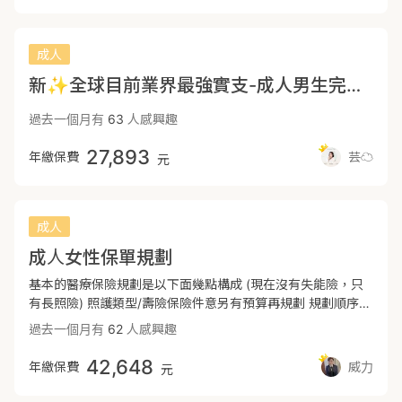
20萬-30萬以上 2️⃣意外險 保障的是非疾病、突發性的外來意
外，例如車禍、跌倒及近期發生較為頻繁的爆炸等等。 內容：
意外身故失能、意外住院、意外實支，特別注意是否含有骨折
成人
未住院及重大燒燙傷額度。 3️⃣重大傷病險 符合重大傷病300
新✨全球目前業界最強實支-成人男生完整規劃
多項領卡資格，理賠一次性保險金，解決需長時間休養的問
題。 常見的如紅斑性狼蒼、類風溼性關節炎、思覺失調症、長
過去一個月有
63
人感興趣
期需要持續治療的癌症等等。 →建議基本額度：100萬-200萬
以上（或年收入3-5倍以上） 4️⃣癌症險 除了傳統放療化療，
27,893
年繳保費
芸☁️
元
也多了許多新型治療方式如標靶藥物、免疫療法等，重點在於
治療期間的長期花費。 以一次金規劃為主，可以自由靈活運用
資金。療程型為輔，補貼住院、手術與放化療費用。 →建議基
本額度：100萬-200萬以上（或年收入3-5倍以上） 5️⃣壽險
成人
留愛不留債，可以持續安穩生活，確保家庭生活不會突然中
成人女性保單規劃
斷。 定期壽險適合人生不同階段的責任需求，終身壽險則是長
期保障與資產規劃的一部分。 →建議基本額度：依貸款、責任
基本的醫療保險規劃是以下面幾點構成 (現在沒有失能險，只
需求不同 6️⃣失能險/長照險 當因疾病或意外失去工作能力或生
有長照險) 照護類型/壽險保險件意另有預算再規劃 規劃順序我
活自理能力時，提供長期的經濟支持。 一次金型或月扶金型，
認為是以下： 1.醫療、意外實支實付(萬用，可適用任何形式的
過去一個月有
62
人感興趣
確保即使不能工作，仍有穩定現金流，維持生活品質與尊嚴。
治療) 醫療實支實付需門診手術/住院 意外實支實付可支應意外
‼️要注意 近2個月內有無就醫紀錄、目前身體有無體況、BMI是
造成的門診費用 (小感冒、急診留院這種小狀況保險是無法使
42,648
年繳保費
威力
元
否屬於正常範圍 （額度及內容會再根據個人需求去做調整）
用的) 2.重大傷病險(含癌症) 主要就是根據健保重大傷病範圍
🙋🏻‍♀️ 保險彤工 💼 錠嵂保經 團隊服務超過800個家庭 📍保險規
會從新從優、更新 範圍較大保費也比較貴 有預算考量要跟癌