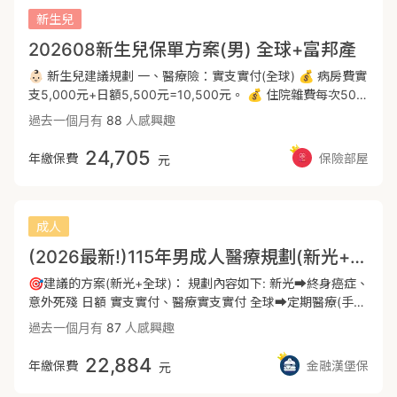
型為輔。 -- 🔶長照險 (已無疾病失能險，可用意外失能險補
手術費、相關合理必要的醫療耗材及自費項目限額內理賠(一個
新生兒
強。另外是從長照險方面補強-需了解理賠啟動條件不同) 因疾
扣打的概念👍🏻) 🚩若有住院，包含該次住院前7日及出院後15
202608新生兒保單方案(男) 全球+富邦產
病或意外達到需長期照護狀態，失去工作能力沒有收入又需要
日內因同一事故之門診費用 🔸門診手術費⬆️升級 4.5+1.5=６
長期照護， 這些都是一般家庭無法承受的巨大風險，需要靠保
萬 ，門診手術一年8次 手術範圍包含健保手術章節2-2-7、3-
👶🏻 新生兒建議規劃 一、醫療險：實支實付(全球) 💰 病房費實
險來給我們持續的保障協助。 ✅規劃方向: 一次金100萬或以
3-4-3外，還新增１00多項門診常見處置項目： 🚩如大腸息
支5,000元+日額5,500元=10,500元。 💰 住院雜費每次50萬
上，扶助金/長期照護金 每月3~5萬 (看護費、醫療費、營養費
肉切除、牙周病翻瓣手術、拔牙-複雜性,有縫合，還有新生兒
額度，門診手術雜費6萬元(含特定診療)，實支轉換日額1,000
過去一個月有
88
人感興趣
等等) ⭕長照險可於上述四大保障規劃完整後再來補強。 --
的相關處置。 🔸無年度理賠上限，且後期保費平穩 ✅👍 ⭕
元。提供足額的保障，有優良的醫療品質。 二、一次性理賠
🔶壽險: 身故，責任未完成(如房貸、子女父母教養費等)，留
可搭配🌍自負額，將實支額度依需求再升級⬆️(雜費、病房
金：重大傷病，癌症(全球) ⭐️ 根據統計，癌症年年蟬聯十大
24,705
年繳保費
保險部屋
一筆錢給家人。 ✅規劃方向: 視個人之家庭責任等 -- ---------
元
費、門診) -- ➡️定額手術 🔹住院/門診特定手術 4.5萬 (最高-
死因榜首，並且有年輕化趨勢。癌症的嚴重程度大致分為初
----------------------------------------------------------------
不限健保227手術) -- ➡️意外險 🔹意外實支１0萬👍🏻 🔹骨折3
期， 輕度，重度。癌症險可針對初期及輕度部分有所保障，與
---------------------------------------------------------
萬(最高) 🔹意外身故/失能金(最高)200萬 🔹意外失能扶助金
重大傷病不同的地方在於，重大傷病只針對”重度癌症”。 在初
３萬/每月，無一般失能險了，用便宜的意外失能險補強這部分
期時選擇好的醫療。因癌症或重傷的發生都需半年至兩年左右
成人
-- ➡️大風險的保障--一次金 👍 🔸重大傷病 １00萬✅ (最高
的休養及治療，一次性的給付可以彌補工作收入中斷的損失。
(2026最新!)115年男成人醫療規劃(新光+全球)
200萬) 🔸癌症一次金 ２00萬✅ (最高360萬) ⭕更高的一次
⭐️ 重大傷病依據健保署認定22大類，加總細項共涵蓋300多
給付型保障： #遇到這些狀況直接理賠一整筆金額可以負擔長
項。 例如:小兒麻痺症、重度癌症、亞斯伯格症等等都是屬於
🎯建議的方案(新光+全球)： 規劃內容如下: 新光➡️終身癌症、
期且龐大的治療費用。 -- 🔰細項及額度都可依需求做討論調
重大傷病範圍。優先選擇整筆賠付的商品，在無法工作時經濟
意外死殘 日額 實支實付、醫療實支實付 全球➡️定期醫療(手術
整喔～‼️ -------------------------------------------------------
無後顧之憂。 💰 重大傷病一次金200萬，癌症一次金200
險)、重大傷病、癌症一次金 療程型 (以上是初步方案，都可以
過去一個月有
87
人感興趣
----------------------------------------------------------------
萬，癌症住院1.65萬/天，癌症手術9萬，標靶治療30萬。
依據您的需求調整) - 🌟方案優勢: 新光:醫療實支實付無年度理
------------ ✔️完整醫療保障包含--實支實付、意外險、重大
三、意外險：(全球+富邦產) ⭐️ 提供意外住院補貼，也有提供
賠上限、能夠接受當第二家實支 全球:重大傷病精神疾病理賠
22,884
年繳保費
金融漢堡保
元
傷病、癌症險、失能(長照)、壽險(家庭責任、房屋貸款) 🔶醫
骨折未住院津貼。 💰 意外住院病房費14,250元，意外失
不打折、定期醫療加強保障額度 - 📍方案適用於加強原有醫療
療實支實付 健保實施DRGs二代健保制度後，住院天數下降自
能:200萬，意外實支3萬，骨折未住院津貼9萬，重大燒燙傷
實支額度的族群