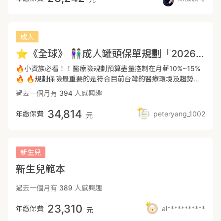
醫療建議選擇全球MIR，加強整體手術的保障。4、癌症近幾年
倒、甚至掉進馬路上的坑洞造成骨折。 意外險首重2大指標：
球自負額30萬= 共40萬額度 🔸️住院雜費50萬 (包含手術費)
者」、「重症肌無力症」、「接受器官移植」、「重大創傷且
險：https://finfo.tw/assortments/06438d1c5d34e169---
有許多新型治療方式，並不包含在傳統療程型的癌症險理賠範
重大燒燙傷及骨折未住院津貼須特別留意是否足額。 長照險
(常見預算內可規劃到的最高額度)*✅ 🔸️門診手術4.5萬 (比現
嚴重程度達十六分」、「脊髓損傷引起中度以上身心障礙」）
📕PanPan🐼保險福潘達📕優質保障直送到家🚀📕台中出發
圍，如標靶藥物、免疫療法都需要高額的醫療費用，建議規劃
以機能喪失達到需要長期照顧狀態時，就能啟動理賠。 一旦進
行僅有1.5萬、2.5萬的規劃有所提升) ✅ -- ✔️現階段大部分的
⚠️DCF慢性精神疾病理賠打折6成。⚠️XDE冠狀動脈繞道手
服務全台🚅📕在錠嵂保經為大家服務🧑‍⚖️*以上純粹為保險資訊
一次給付型防癌險、重大傷病險，可彈性選擇治療方式，且資
入長期照顧的狀態，被照護的時間也較長，因此長照險會包含
規劃還是原本舊的方案，雜費最高只有到30萬 ✔️新方案保費
成人
術、重度心肌梗塞不列入衛福部公告之重大傷病項。⚠️DCF新
分享，非保險商品之廣告。
金上運用會比較靈活。全球男生XCF保費實惠，免體檢額度內
一次金跟月扶金。 一次金可支應長照初期的必要花費，月扶金
更實惠，但保障大大提升 ✔️超高雜費最高50萬，住院日額也
契約第一年內若確診，僅給付所繳保費的1.02 倍，契約終
⭐️《全球》 👫🏻成人罐頭保單規劃『2026年07月最新版本』
可搭配到150萬的癌症一次金。＊女生癌症建議改規畫在遠雄
則能補償長照期間常態性支出，以實質的金援來分擔長照的辛
能在預算內提高至8000~12000/日 ✔️原本主流規劃下要提高
止。---📖「癌症險」治療初步為手術切除腫瘤患部、放射性
CJ2+RQ1+XCD，費率會比全球更友善，且整體額度更高。女
苦。 壽險 已婚有家庭責任或是有房貸車貸，可以用壽險的方
住院日額，需靠一項商品拉高，但保費也會提升很多。 ✔️現
🔥小資族必看！！醫療險規劃預算盡量控制在月薪10%~15%
治療及化學治療，但現行台灣醫療趨向DRGs分級治療，將醫
生版建議書：
式轉嫁可能遇到風險。讓自己所愛的人可以不用為了生活費及
在透過新的自負額實支實付，就可無痛拉高額度。 ⭕省下的
🔥 🔥規劃保險最重要的是符合目前台灣的醫療環境及趨勢，
療量能分配給更需要的病患，近期精確標靶藥物治療越趨普及
https://finfo.tw/assortments/3f0b5581342192745、全球
負債擔憂。 建議可以規劃『高槓桿的壽險』 COVER至少十年
預算可以用來拉高大風險的保障額度--癌症一次金及重大傷病
才能夠在意外發生時順利轉嫁我們所擔心的風險。🔥 ⭐️
且可即在家中休養治療，還有更多的減少擴大感染及癌症擴散
過去一個月有
394
人感興趣
XDE為重大傷病，領到健保核發重大傷病卡即可理賠一次金，
的年收入。
✅ ⭕唯一要提醒不同的是-- 實支實付相關理賠會需要分兩家
2024/7保險新制上路，市場主流規劃方向皆為單實支實付，再
的手術及療程是一般傳統療程型保險無法跟上的。一次金僅需
保障範圍多達400項，首年理賠或是精神疾病領卡皆不打折，
理賠~第一家理賠後開差額證明，才能給第二家賠，時效上會
透過定額型商品去補足住院及手術的花費。 ⭐️ 其中一支實支
確診診斷書即可啟動理賠，才有夠讓我們更有機會選擇較適合
34,814
年繳保費
peteryang_1002
在患病初期能獲得一筆百萬緊急醫療金運用並填補收入減少的
元
多一些。 若想要把醫療實付規畫在同一家也是可以的討論的
解決醫療雜費的問題，再透過保費比較划算的定額醫療來盡量
自己的醫療方式。---🐻遠雄CJ2癌症險一次金⭕癌症一次金
損失，是為市面上保費最便宜、後期保費漲幅最低，因此建議
喔! -- 🔶實支實付組合搭配的優勢 ✅沒有年度理賠上限 ✅整
補足實際醫療花費不足的部分。 ⭐️ 各家保險商品各有優缺
給付，從定義原位癌起⭕ 初期癌症理賠20％⭕ 若由初/輕度
重大傷病規劃在全球CP值較高。總結：成人建議規劃方向為重
體費率更優勢 ✅更高的門診手術費 ✅住院手術費在額度內就
點，多家搭配可以互補讓保障更全面完整保費比更划算。 ❗️
轉重度，重度保險金不倒扣前已領金額（100％理賠）（胃、
大傷病、癌症一次金、實支＋日額、意外險，透過此份保單可
賠，不用乘比例表，無任何限制 ✅相同的預算下就可大幅提
小資族保單規劃重點大方向❗️ ➡️優先規劃「醫療實支+日額型
結腸、肝及肝內膽管、胰、氣管、支氣管及肺、腦之惡性腫
新生兒
以建立完整的保護網，全球重傷(XDE)保費便宜，同時也有定
高整體保障額度 ⭕整體來說就是限制最少，保障高，保費又
住院、手術險、意外險、重大傷病/癌症一次金」 1、醫療保
瘤）⚠️新契約第一年內若確診初期、輕度或重度癌症，僅給付
額醫療、癌症一次金、實支可以加強保障額度，此份意外及醫
新生兒範本
實惠的規劃方式 -- ➡️定額手術 🔹住院/門診特定手術 9萬 (--
障：「單實支＋日額型」 ❶保險新制上路，單一家實支住院日
所繳保費的 2 倍，契約終止。---📢請注意，保險的費率跟年
療保障齊全，可做為成人保單初次規劃保障參考的方向。
不限227) 🔸️癌症手術 9萬 (最高) -- ➡️意外險 🔹意外實支5萬
額稍嫌不足，在搭配定額給付的住院日額，涵蓋手術費的給
紀與職別有關，請記得變更上面的數值，來取得正確投保試
過去一個月有
389
人感興趣
🔹骨折3萬(最高) 🔹意外失能金(最高)200萬 -- ➡️大風險的保
付，附約費用CP值高。 ❷病房費加總共有6000元/天的額
算。內容調整跟投保規則及投保等待相關規定可以洽詢討論區
障--一次大筆給付 🔸重大傷病 100萬 ✅👍 🔸癌症一次金
度，讓我們住院時可以有預算去選擇單/雙人病房，避免互相交
PanPan🐼保險福潘達---P.s:為什麼我出的跟別人不一樣？市
23,310
年繳保費
al***********
元
310萬(最高*)✅👍 ⭕更高的一次給付型保障 #遇到這些大風
叉感染 ，同時提升住院時的休息品質。 ❸醫材、手術費用昂
面上有可能有XHD計劃一＋XHO4A的搭配但如果經過細算，