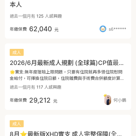
本人
上.✨投保前若有【自費超音波異常】例如常見的心臟卵圓孔
未閉合、心臟動脈導管未閉合、卵巢囊腫、腎水腫、腦水腫等
過去一個月有
125
人感興趣
投保前視情況須進行健康告知，通常痊癒之前會延期或無法評
估，記得找雅琪確認投保流程，精準避坑(核保醫學看的是未來
62,040
年繳保費
s6******
元
的理賠風險，跟臨床的核保醫學看待相同疾病的角度不同).✨
歡迎聊聊討論 LINE ID:wuyachi0314.✨因全球本身意外實支
最高只能規劃3萬若將意外實支規劃在產險意外險未來容易斷
保因此本方案將意外實支規劃在遠雄人壽10萬元另外也規劃遠
成人
雄人壽的優勢商品(360萬的癌症一次金和包含癌症併發症的癌
2026/6月最新成人規劃 (全球篇)CP值最高，精準規劃，不浪費每一分保費
症療程型商品).✨因此本方案的優勢為高住院日額每天7000元
高病房費實支每天最高5000560高額的癌症一次金遠雄人壽
🌟實支:無年度理賠上限問題，只要有住院就再多領住院慰問
XCD癌症療程型保障包含癌症併發症(全球的癌症療程型XCG
金給付，可擇換住院日額，住院雜費與手術費合併額度計算，
不包含癌症併發症的治療)150萬的高額燒燙傷一次金10萬的高
只要總花費(不含住院病房費)在限額內，無須擔心理賠額度不
過去一個月有
117
人感興趣
額意外實支實付且規劃在壽險公司未來較不容易斷保400萬意
足的問題 🌟住院日額:住院日額MIR:因為現階段無法規劃雙實
外失能一次金.✨若還有預算，可參考【頂規版】再搭配【富
支，較難提高病房費額度，規劃住院日額MIR可提高病房費額
29,212
年繳保費
何小鶴
元
邦產十全兒童意外險】補強重大燒燙傷一次金500萬和調皮搗
度同時增加手術費額度 🌟重大傷病:首推全球重大傷病
蛋險100萬(孩童責任險)✨若還有預算重大傷病一次金可拉高
DCE/XDE:首年即理賠保額，無慢性精神病打折理賠問題，保
到220萬
障範圍廣，從新從優(未來新增的疾病也會理賠)，附約後期保
費漲幅親民 🌟癌症一次金:現階段的保費非常便宜，可以一次
成人
規劃250萬的額度，未來真的發生風險，可以馬上拿到一筆緊
8月⭐️最新版XHD實支 成人完整保障(全球+遠雄)
急預備金，不需擔心後續龐大的治療費用 我可以協助您送件並