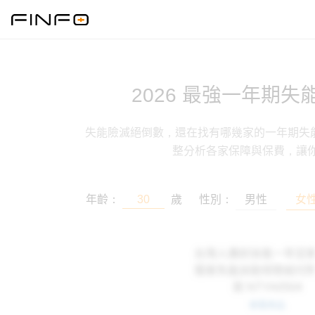
2026 最強一年期
失能險滅絕倒數，還在找有哪幾家的一年期失能險
整分析各家保障與保費，讓
年齡：
歲
性別：
男性
女
台灣人壽好扶氣一年定
傷害失能扶助保險給付
款
NTYA0504
查看商品