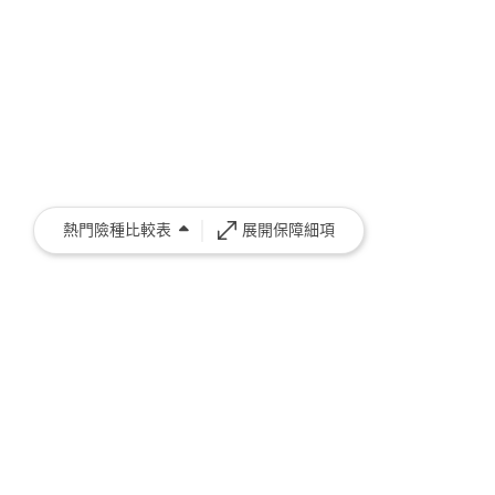
熱門險種比較表
展開保障細項
保險資訊
客戶管理
網站操作
專業版
保費試算表
我的保戶
最新消息
方案與定價
保險商品總覽
我的試算表
幫助中心