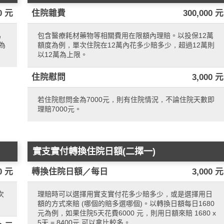
0 元
住院雜費
300,000 元
為
包含醫療耗材藥物等相關費用在限額內理賠。以投保12萬
日為
額度為例，單次住院在12萬內花多少賠多少，超過12萬則
以12萬為上限。
住院慰問
3,000 元
若住院慰問金為7000元，則有住院情況，不論住院天數即
理賠7000元。
實支實付轉換住院日額(二擇一)
0 元
轉換住院日額／每日
3,000 元
次
理賠時可以選擇用實支實付花多少賠多少，或是選擇用日
額的方式來賠 (哪個的賠多選哪個)。以轉換日額每日1680
元為例，如果住院5天花費6000 元，則用日額來賠 1680 x
5天 = 8400元 可以拿比較多。