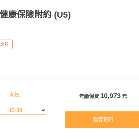
健康保險附約
(U5)
比較
女性
10,973
年繳保費
元
我要發問