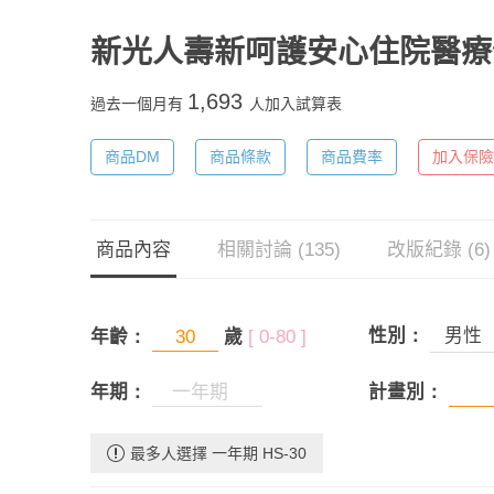
新光人壽新呵護安心住院醫療
1,693
過去一個月有
人加入試算表
商品DM
商品條款
商品費率
加入保險
商品內容
相關討論 (135)
改版紀錄 (6)
性別：
男性
年齡：
歲
[ 0-80 ]
年期：
計畫別：
最多人選擇 一年期 HS-30