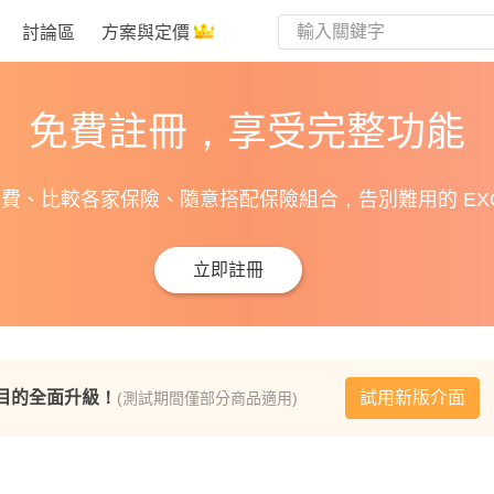
討論區
方案與定價
免費註冊，享受完整功能
費、比較各家保險、隨意搭配保險組合，告別難用的 EXC
立即註冊
目的全面升級！
試用新版介面
(測試期間僅部分商品適用)