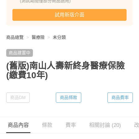
(測試期間僅部分商品適用)
試用新版介面
商品總覽
醫療險
未分類
商品建置中
(舊版)南山人壽新終身醫療保險
(繳費10年)
商品DM
商品條款
商品費率
商品內容
條款
費率
相關討論 (20)
改