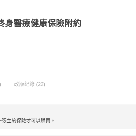
康終身醫療健康保險附約
)
改版紀錄 (22)
一張主約保險才可以購買。