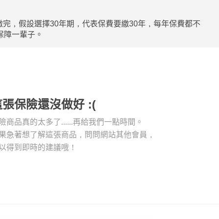
完，假設選擇30年期，代表保費要繳30年，每年保費都不
保障一輩子。
這張保險還沒做好 :(
險商品真的太多了......再給我們一點時間。
果急著想了解這張商品，問問網站其他會員，
以得到即時的建議哦！