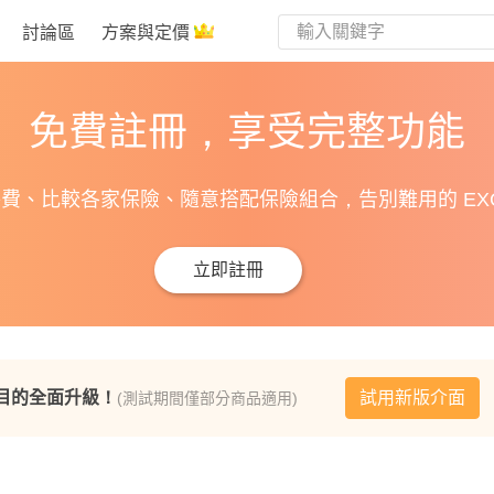
討論區
方案與定價
免費註冊，享受完整功能
費、比較各家保險、隨意搭配保險組合，告別難用的 EXC
立即註冊
目的全面升級！
試用新版介面
(測試期間僅部分商品適用)