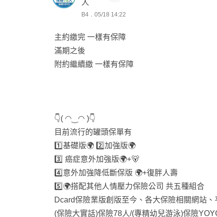
人
✦ 意外醫療（最高 CP 值）
B4．05/18 14:22
✦ 骨折、縫合、門診手術都理賠，彌補健保與
主約繳完 一樣有保障
👨‍👩‍👧‍👦 第五層：家庭責任（經濟支柱必備）
滿期之後
✦ 壽險／失能長照，保障家庭日常開支，留愛
附約繼續繳 一樣有保障
🩺 投保前健康狀況確認
為提升核保效率，請協助確認：
👇( ◠‿◠ )👇
1️⃣ 目前身體狀況：有無不適或正在治療？
目前流行的罐頭保單有
2️⃣ 五年就醫紀錄：有無慢性病或住院紀錄？
1️⃣基礎版🌍 2️⃣加強版🌍
3️⃣ 近期就醫情形：兩個月內是否有看診／領藥
3️⃣ 癌症意外加強版🌍+🐻
4️⃣ 身心科紀錄：有無精神科／身心科用藥？
4️⃣意外加強降低斷保版 🌍+復胖人壽
5️⃣ BMI 檢視：是否在 18.5~24 正常範圍？
5️⃣🌍搭配其他人情壓力保險公司 共五種組合
💡 若不確定，可直接提供身高／體重，我來協
Dcard保險業版創版至今、各大保險相關網站、
(保險大實話)保險78人/(專精幼兒游泳)保險YOY