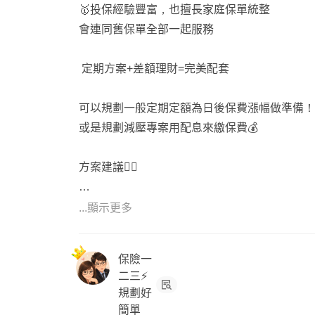
🥇投保經驗豐富，也擅長家庭保單統整
會連同舊保單全部一起服務
定期方案+差額理財=完美配套
可以規劃一般定期定額為日後保費漲幅做準備！
或是規劃減壓專案用配息來繳保費💰
方案建議👇🏻
1️⃣主約到期就無需繳費，只要繳附約即可～～
...顯示更多
可以趁這時候保單健診！以舊保單為基礎做補強
保險一
常見保單缺失：
二三⚡
規劃好
實支實付額度不足、沒有重大傷病、癌症一次金
簡單