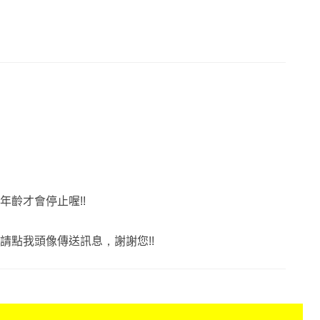
照護)、意外、壽險。
懂所有保單
眉角與送件策略
緒勒索、不誇大保障
流程
實的分析，與你一起打造堅不可摧的保障防線
齡才會停止喔!!
請點我頭像傳送訊息，謝謝您!!