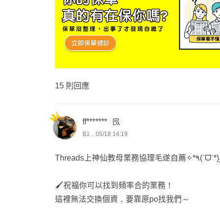
15 則回應
ff*******
B1．05/18 14:19
🖌️祝福你可以找到頻率合的業務！
這裡無法交換個資，要靠原po找我們～