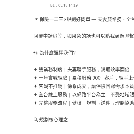
B1．05/18 14:19
2️⃣四月方案大洗牌！！
📌 保險一二三⚡規劃好簡單 — 夫妻雙業務・全
🌍：實支年度理賠無上限+門診處置範圍廣
回覆中請稍等，如果急的話也可以點我頭像聯繫
重大傷病符合特定多給20%、費率平穩真的超
慢性精神病不打折理賠，條款對保戶有利
👫 為什麼選擇我們?
🐻：補癌症一次金
✦ 雙業務制度｜夫妻聯手服務，溝通效率翻倍
最高可做到360萬、費率平穩
✦ 十年實戰經驗｜累積服務 900+ 客戶，經手
療程型癌症包含理賠併發症
✦ 客觀不推銷｜佛系成交，讓保險回歸需求本
也可補意外失能，有失能扶助金！！
✦ 全台線上服務｜以網路平台為主，不受地域
✦ 完整服務流程｜健檢→規劃→送件→理賠協
3️⃣本科系大三實習從業至今變成32歲阿姨
資深到不會消失或離職，代理多家客觀協助
🔍 規劃核心理念
可避開劣勢商品拉高整體效益的方案🏆