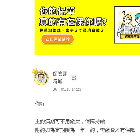
保險一二三⚡規劃好簡單
👫 夫妻雙業務 | 🏅 10 年資歷 | 🤝 900+ 客戶見
保險即
時通
B6．05/18 14:23
你好
主約滿期可不用繳費，保障持續
附約如為定期險為一年一約，需繳費才有保障