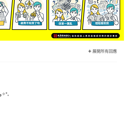
展開所有回應
Threads上神仙教母業務協理毛遂自薦✧*٩(ˊᗜˋ*)و✧*｡