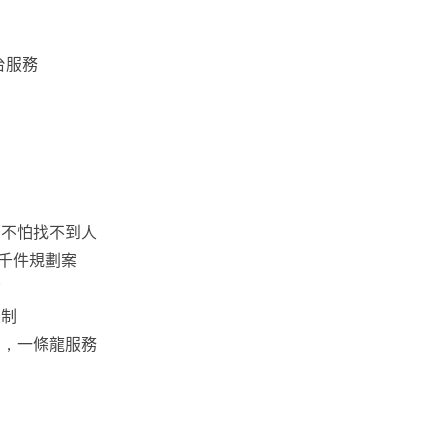
台服務
平穩
，不怕找不到人
上千件規劃案
質
限制
助，一條龍服務