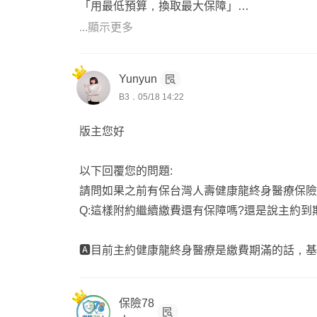
「用最低預算，換取最大保障」
📌新生兒神仙教母業務協理全台跑👶🏻
根據 900+ 客戶的規劃經驗，我們歸納出 5 大
...顯示更多
代理30家擅長各家保險分析講重點
白話不失專業阿莎力又乾脆不灌水
🏥 第一層：醫療基礎（必備）
Yunyun
✦ 實支實付：解決健保不給付的高額自費（達
B3．05/18 14:22
✦ 住院日額：薪資中斷、看護費、交通往返等
版主您好
🎯 第二層：重大風險一次金（高 CP 值）
✦ 重大傷病一次金（涵蓋 300+ 項疾病）
以下回覆您的問題:
✦ 取得重大傷病卡即理賠，不一定要住院，爭
請問如果之前有保台灣人壽健康龍終身醫療保險
Q:這樣附約繼續繳費還有保障嗎?還是說主約到
💊 第三層：癌症專屬保障
✦ 癌症一次金，確診即給付，無需蒐集單據
🅰️目前主約健康龍終身醫療是繳費期滿的話，
✦ 因應標靶、免疫療法等高額自費趨勢
🚑 第四層：日常防護
保險78