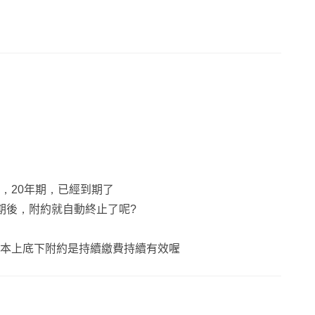
必備保障：
文西、標靶藥物、鈦合金醫材）
彈性補貼
議少
，20年期，已經到期了
期後，附約就自動終止了呢?
基本上底下附約是持續繳費持續有效喔