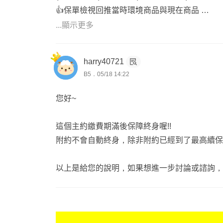
🛠️ 我們的服務優勢
👍保單檢視回推當時環境商品與現在商品
⭕ 六大保障 : 醫療、癌症、重大傷病、失能(
...顯示更多
✓ 深度保單健檢｜揪出條款陷阱與重複浪費
⚓ 我的規劃邏輯
✓ 專屬管理系統｜免費提供線上帳號，一眼看
保近不保遠、保大不保小
✓ 核保實戰經驗｜月處理百件案件，最懂核保
harry40721
依預算規劃，不做灌水保單 不主動推銷、不情
✓ 理賠協助服務｜不只規劃，更陪您走完理賠
B5．05/18 14:22
低保費高保障，不輕易動舊約，以補強缺口為主
✓ 歡迎同業交流｜資源共享，對接合作
全台服務 累積上千位網路保戶諮詢經驗
您好~
📞 健檢預約 ▸ 點擊頭像連結，讓我用最誠
💬 開始規劃三步驟
這個主約繳費期滿後保障終身喔!!
附約不會自動終身，除非附約已經到了最高續保年
Step 1｜提供基本資料：年齡 + 性別 + 預算
Step 2｜舊保單免費健檢（可選）
以上是給您的說明，如果想進一步討論或諮詢，
Step 3｜收到專屬規劃建議書
📩 立即點擊我的頭像聯絡