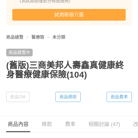
(測試期間僅部分商品適用)
試用新版介面
商品總覽
醫療險
未分類
商品建置中
(舊版)三商美邦人壽鑫真健康終
身醫療健康保險(104)
商品DM
商品條款
商品費率
商品內容
條款
費率
相關討論 (47)
改