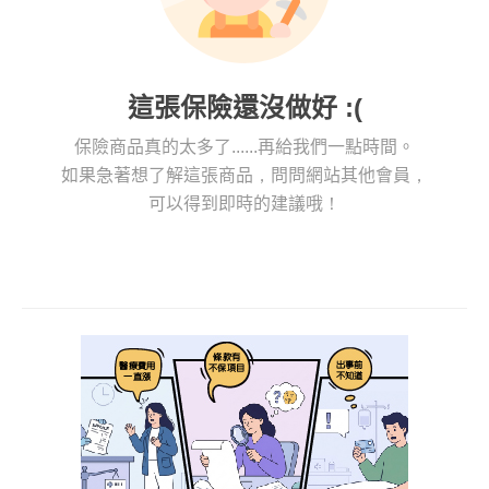
這張保險還沒做好 :(
保險商品真的太多了......再給我們一點時間。
如果急著想了解這張商品，問問網站其他會員，
可以得到即時的建議哦！