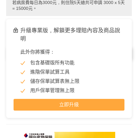
若病房費每日為3000元，則住院5天總共可申請 3000 x 5天
= 15000元。
升級專業版，解鎖更多理賠內容及商品說
明
此外你將獲得：
住院／每次
包含基礎版所有功能
住院手術費(最高)
3,000 元
進階保單試算工具
日額型：按投保日額乘上手術倍數之一定比例理賠。 實支實
儲存保單試算表無上限
付：住院手術費用的限額內花多少賠多少。
用戶保單管理無上限
立即升級