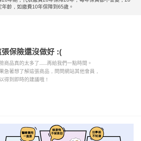
年齡，如繳費10年保障到65歲。
這張保險還沒做好 :(
險商品真的太多了......再給我們一點時間。
果急著想了解這張商品，問問網站其他會員，
以得到即時的建議哦！