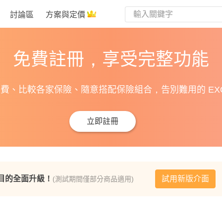
討論區
方案與定價
免費註冊，享受完整功能
費、比較各家保險、隨意搭配保險組合，告別難用的 EXC
立即註冊
目的全面升級！
試用新版介面
(測試期間僅部分商品適用)