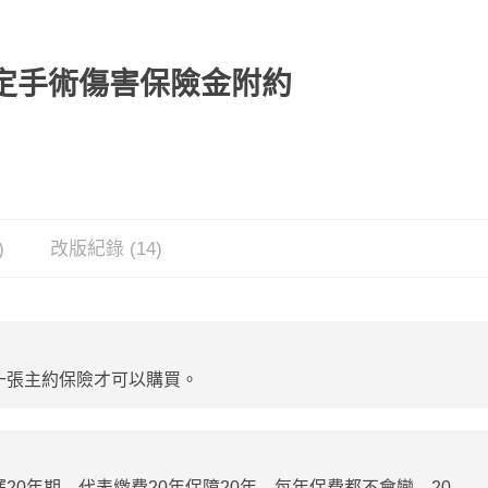
特定手術傷害保險金附約
)
改版紀錄 (14)
一張主約保險才可以購買。
20年期，代表繳費20年保障20年，每年保費都不會變，20