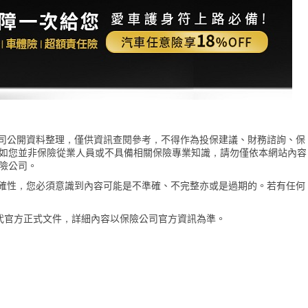
險公司公開資料整理，僅供資訊查閱參考，不得作為投保建議、財務諮詢、保
如您並非保險從業人員或不具備相關保險專業知識，請勿僅依本網站內容
險公司。
的準確性，您必須意識到內容可能是不準確、不完整亦或是過期的。若有任何
代官方正式文件，詳細內容以保險公司官方資訊為準。