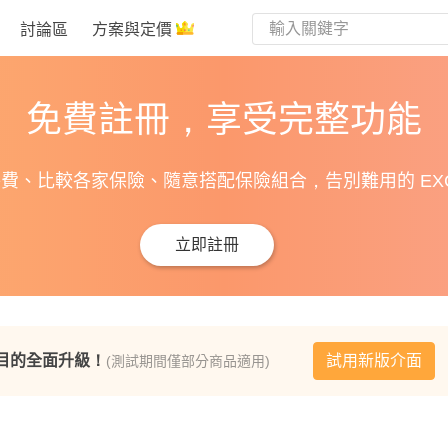
討論區
方案與定價
免費註冊，享受完整功能
費、比較各家保險、隨意搭配保險組合，告別難用的 EXC
立即註冊
目的全面升級！
試用新版介面
(測試期間僅部分商品適用)