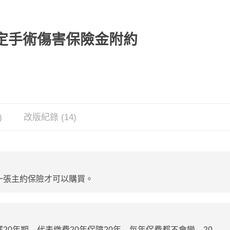
特定手術傷害保險金附約
)
改版紀錄 (14)
一張主約保險才可以購買。
20年期，代表繳費20年保障20年，每年保費都不會變，20