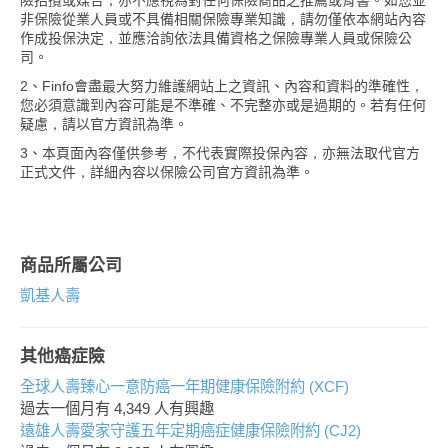
險招攬或媒合，亦不應視為對任何保險商品之推薦或背書。如您並
非保險從業人員或不具備相關保險專業知識，請勿僅依本網站內容
作成投保決定，並應洽詢依法具備資格之保險專業人員或保險公
司。
2、Finfo會盡最大努力維護網站上之資訊、內容和資料的準確性，
您必須意識到內容可能是不準確、不完整亦或是過期的。若有任何
疑慮，請以官方資訊為準。
3、本頁面內容僅供參考，不代表實際投保內容，亦無法取代官方
正式文件，詳細內容以保險公司官方資訊為準。
商品所屬公司
凱基人壽
其他癌症險
全球人壽臻心一意防癌一年期健康保險附約 (XCF)
過去一個月有
4,349
人有興趣
遠雄人壽愛家守護五年定期癌症健康保險附約 (CJ2)