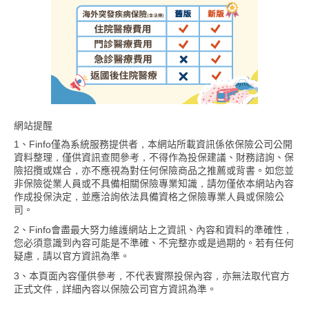
網站提醒
1、Finfo僅為系統服務提供者，本網站所載資訊係依保險公司公開
資料整理，僅供資訊查閱參考，不得作為投保建議、財務諮詢、保
險招攬或媒合，亦不應視為對任何保險商品之推薦或背書。如您並
非保險從業人員或不具備相關保險專業知識，請勿僅依本網站內容
作成投保決定，並應洽詢依法具備資格之保險專業人員或保險公
司。
2、Finfo會盡最大努力維護網站上之資訊、內容和資料的準確性，
您必須意識到內容可能是不準確、不完整亦或是過期的。若有任何
疑慮，請以官方資訊為準。
3、本頁面內容僅供參考，不代表實際投保內容，亦無法取代官方
正式文件，詳細內容以保險公司官方資訊為準。