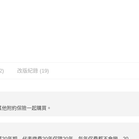
2)
改版紀錄 (19)
其他附約保險一起購買。
20年期，代表繳費20年保障20年，每年保費都不會變，20