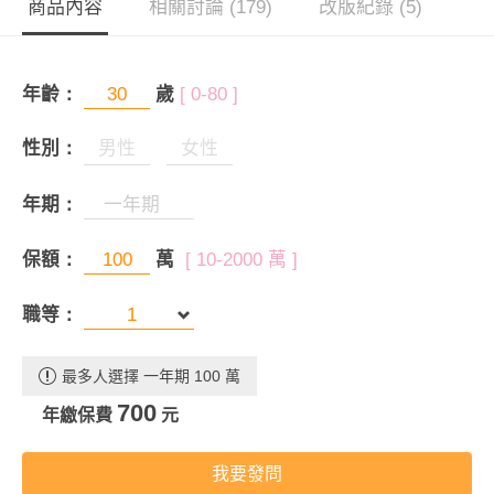
商品內容
相關討論 (179)
改版紀錄 (5)
年齡：
歲
[ 0-80 ]
性別：
男性
女性
年期：
保額：
萬
[ 10-2000 萬 ]
職等：
最多人選擇 一年期 100 萬
700
年繳保費
元
我要發問