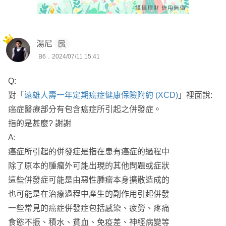
🔺既有保戶：免費提供相關專業協助
成人投保注意事項：
🔻非既有保戶：依個案收費，可代寫申訴函、評議文、出席
投保前2個月內是否有看診或是用藥，5年內是否有住院超
車禍調解
過7天
湯尼
B6．2024/07/11 15:41
✅99%以上客戶來自網路社群，只講真話、客觀積極
詳細內容可以再討論後依照需求與預算來調整
✅多篇文章被收錄到商業周刊，專業度、客觀性可受公評
Q:
後續服務就交給我吧👍
✅專長條款分析、商品比較，讓你每分錢都花在刀口上
對「
遠雄人壽一年定期癌症健康保險附約 (XCD)
」裡面說:
✅研究低保費高保障的罐頭保單數年，全台各地皆有保戶，
癌症醫療部分有包含癌症所引起之併發症。
我是俊權，服務於錠嵂保險經紀人，全台都有服務
服務不限於單一地區
指的是甚麼? 謝謝
目前以實際協助版上多位成人及小朋友投保成功
A:
癌症所引起的併發症是指在患有癌症的過程中
想要進一步諮詢歡迎主動點擊頭像可以加line聯繫以便後續
除了原本的腫瘤外可能出現的其他問題或症狀
討論
這些併發症可能是由惡性腫瘤本身擴散造成的
也可能是在治療過程中產生的副作用引起併發
一些常見的癌症併發症包括感染、疲勞、疼痛
食慾不振、積水、貧血、免疫差、神經病變等