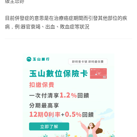
版主您好
---------------------------------------------
⭕️有豐富核保經驗，可協助處理體況件，曾協助不少有體
綜上所述
目前併發症的意思是在治療癌症期間而引發其他部位的疾
況客戶完成保險規劃
初步搭配方案給你參考：
https://finfo.tw/assortments/bbdd5
病，例:器官衰竭、出血、敗血症等狀況
298a3adad50
曾協助過的案例：卵圓孔未閉合、早產低體重、乳房纖維囊
腫、子宮肌瘤、巧克力囊腫、泌尿道感染…等等，可參閱個
遠雄
人電子名片⬆️⬆️
FI5：最低保額10萬出單。
RSN：實支實付，正本理賠、保證續保、手術受健保227條
⭕️曾協助多位保戶處理理賠、契約爭議，爭取理賠金，保
款限制、門診雜費不理賠。
障客戶應有的權益
CJ2：一次金(5%、20%、100%)，可作為長期治療時的緊
急預備金，首年理賠保費2倍。
意外撞斷牙齒被保險公司限額理賠爭議、意外受傷輔具拒賠
RQ1：一次金(5%、20%、100%)，可作為長期治療時的緊
爭議、白內障門診手術爭議、保險公司違法解除契約，後續
急預備金。首年保費便宜，可提高一次金保額。
成功救回、大小車禍調解、腦中風失能3級理賠爭議…等
HG6：終身療程型，併發症有理賠、有一次金功能。
等，可參閱個人電子名片⬆️⬆️
XCD：併發症有理賠，有一次金功能。