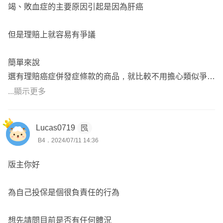
竭、敗血症的主要原因引起是因為肝癌
但是理賠上就容易有爭議
簡單來說
選有理賠癌症併發症條款的商品，就比較不用擔心類似爭議
...顯示更多
類似案例滿多的，google一下就有了
最近一起就是宏泰人壽的案子
Lucas0719
B4．2024/07/11 14:36
內行人一看就知道是商品條款沒有賠併發症，但一般保戶哪
懂這麼多？但條款設定就是如此，保險公司拒賠也是有理
版主你好
商品選擇正確，未來遇到爭議的機會肯定大大降低
為自己投保是個很負責任的行為
可以事前預防（選擇對的商品），才不會事後後悔
想先請問目前是否有任何體況