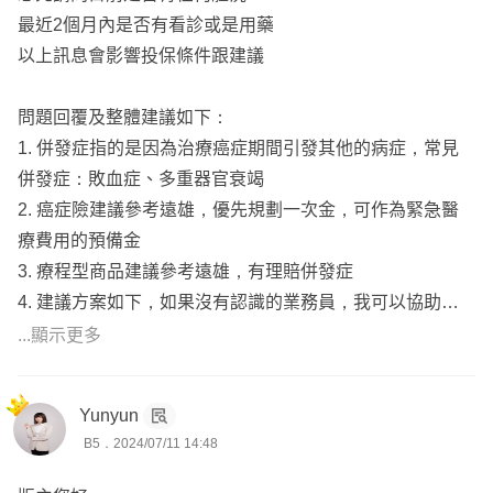
以上建議供您參考
最近2個月內是否有看診或是用藥
有需要協助的話可以來訊討論
以上訊息會影響投保條件跟建議
✨關於我
問題回覆及整體建議如下：
1. 併發症指的是因為治療癌症期間引發其他的病症，常見
我在111年通過人身/財產保險經紀人國家考試，並與金管會
併發症：敗血症、多重器官衰竭
申請執業，並非保險經紀人公司的業務員
2. 癌症險建議參考遠雄，優先規劃一次金，可作為緊急醫
療費用的預備金
全台灣有近40萬名保險業務員，但截至目前為止取得保險
3. 療程型商品建議參考遠雄，有理賠併發症
經紀人雙照的人不到2500人
4. 建議方案如下，如果沒有認識的業務員，我可以協助出
單，後續服務都可以交給我
...顯示更多
人人都說自己專業，但真的專業嗎？🤔
成人建議主要規劃方向及順序：
國考合格資格取得不易，但也就是如此，對保戶來說等於有
Yunyun
醫療實支實付、重大傷病險、癌症險(一次金)、意外險、失
B5．2024/07/11 14:48
個更客觀選擇的方向，這邊就有個經過國家認可的專業人士
能險(一次金+月扶金)、壽險
可以協助您保險大小事🙋🙋
-----------------------------------------------------------------------------------