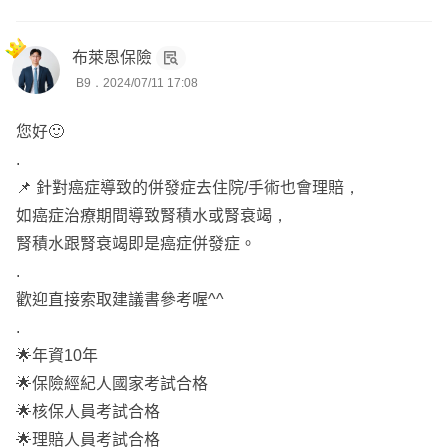
布萊恩保險
B9．2024/07/11 17:08
您好🙂
.
📌 針對癌症導致的併發症去住院/手術也會理賠，
如癌症治療期間導致腎積水或腎衰竭，
腎積水跟腎衰竭即是癌症併發症。
.
歡迎直接索取建議書參考喔^^
.
🌟年資10年
🌟保險經紀人國家考試合格
🌟核保人員考試合格
🌟理賠人員考試合格