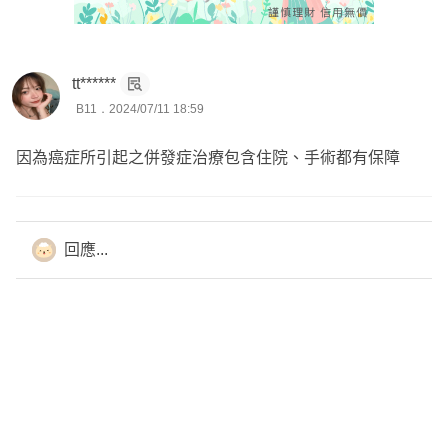
.
------分隔線------
.
tt******
一份完整的保單應具備：
B11．2024/07/11 18:59
🎯低保費高保障，把錢花在刀口上
因為癌症所引起之併發症治療包含住院、手術都有保障
.
🎯保大再保小，保近再保遠
優先規劃大風險的保障。
(數萬元的自費藥材、癌症重傷)
回應...
.
🎯包含六大保障
🧷意外險
🧷 醫療險
🧷 癌症險
🧷 重大傷病險
🧷 意外失能險