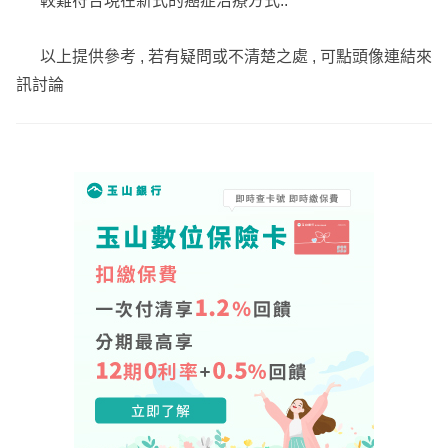
較難符合現在新式的癌症治療方式..
戶爭取相關權益。
處理過新生兒黃疸、腦室擴大、三尖瓣逆流、泌尿道感染、
以上提供參考 , 若有疑問或不清楚之處 , 可點頭像連結來
關節發育不良、早期心房收縮、卵圓孔未閉合、多指症、蠶
訊討論
豆症、血管瘤、呼吸窘迫、心房中隔缺損、甲狀腺低下、早
產低體重、成人三高、B肝、氣喘、甲亢、囊腫、子宮肌
瘤、內膜異位等體況。
.
💎 具備「#保險經紀人國家考試」證照
(全台保險業務95%沒有通過這項考試喔)
有保險法及保險學專業，也有法律學分，可協助處理理賠爭
議，幫寫「#申訴函」跟「#評議函」。📌非保戶採收費接
案，若親友有理賠糾紛也可以轉介紹給我。
成功處理過癌症短期出險拒賠、契約不實告知被解除、急診
待床拒賠、牙齒手術拒賠、剖腹除疤凝膠拒賠、剖腹月子餐
拒賠、院外購買輔具拒賠、冷凍治療限縮次數、失能險拒賠
等理賠爭議。