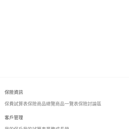
🧷 壽險
.
「歡迎點擊頭像加LINE討論喔^^」
保險資訊
保費試算表
保險商品總覽
商品一覽表
保險討論區
客戶管理