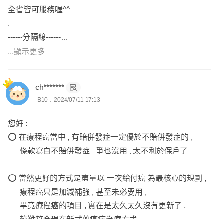
全省皆可服務喔^^
.
------分隔線------
.
...顯示更多
買保險除了買對不買貴
最重要的是【#找對人買】
ch*******
💎 我是鵬宇 (Brian)
B10．2024/07/11 17:13
本身保險年資10年，8成保戶來自網路，服務過1,700多位
客戶、700多個家庭。熟悉各家保險公司商品，理賠經驗豐
您好 :
富，在保經公司擔任經理，兼任個人事務所 負責人，也是
⭕️ 在療程癌當中 , 有賠併發症一定優於不賠併發症的 ,
布萊恩保險 網站負責人，#全省皆可服務 ，北中南東皆有
條款寫白不賠併發症 , 爭也沒用 , 太不利於保戶了..
保戶，各大社團皆有保戶^^
.
⭕️ 當然更好的方式是盡量以 一次給付癌 為最核心的規劃 ,
💎具備「#核保人員」及「#理賠人員」證照
療程癌只是加減補強 , 甚至未必要用 ,
(通常要到保險公司應徵核保/理賠才會考這兩張證照。)
畢竟療程癌的項目 , 實在是太久太久沒有更新了 ,
可以更精確協助保戶與保險公司核保科/理賠科溝通，為保