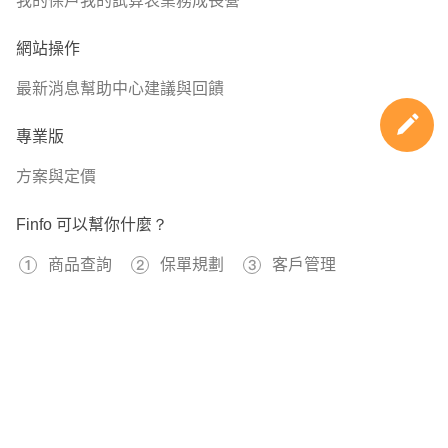
我的保戶
我的試算表
業務成長營
網站操作
最新消息
幫助中心
建議與回饋
專業版
方案與定價
Finfo 可以幫你什麼？
商品查詢
保單規劃
客戶管理
免費註冊
597356
已經有
位用戶加入 Finfo 的行列