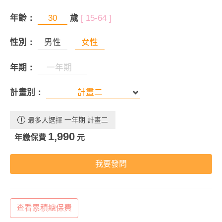
年齡：
歲
[ 15-64 ]
性別：
男性
女性
年期：
計畫別：
最多人選擇 一年期 計畫二
1,990
年繳保費
元
我要發問
查看累積總保費