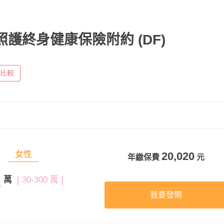
廢照護終身健康保險附約
(DF)
比較
女性
20,020
年繳保費
元
萬
[ 30-300 萬 ]
我要發問