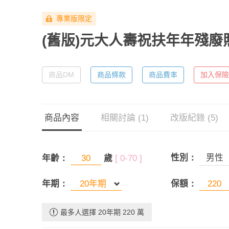
專業版限定
(舊版)元大人壽祝扶年年殘
商品DM
商品條款
商品費率
加入保險
商品內容
相關討論 (1)
改版紀錄 (5)
性別：
男性
年齡：
歲
[ 0-70 ]
年期：
保額：
最多人選擇 20年期 220 萬