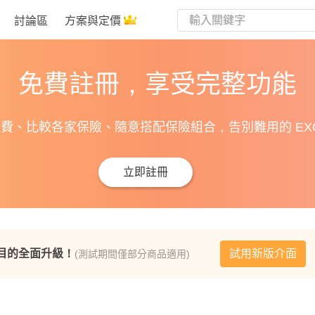
討論區
方案與定價
免費註冊，享受完整功能
費、比較各家保險、隨意搭配保險組合，告別難用的 EXC
立即註冊
目的全面升級！
試用新版介面
(測試期間僅部分商品適用)