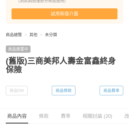
(測試期間僅部分商品適用)
試用新版介面
商品總覽
其他
未分類
商品建置中
(舊版)三商美邦人壽金富鑫終身
保險
商品DM
商品條款
商品費率
商品內容
條款
費率
相關討論 (20)
改