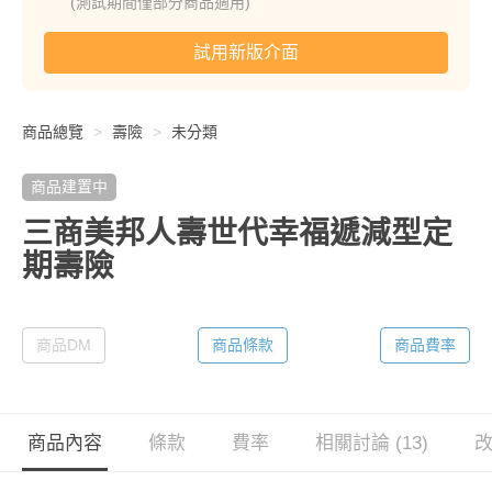
(測試期間僅部分商品適用)
試用新版介面
商品總覽
壽險
未分類
商品建置中
三商美邦人壽世代幸福遞減型定
期壽險
商品DM
商品條款
商品費率
商品內容
條款
費率
相關討論 (13)
改