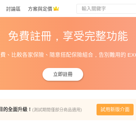
討論區
方案與定價
免費註冊，享受完整功能
費、比較各家保險、隨意搭配保險組合，告別難用的 EXC
立即註冊
目的全面升級！
試用新版介面
(測試期間僅部分商品適用)