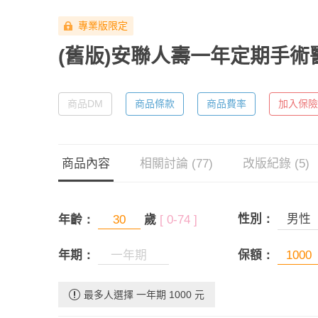
專業版限定
(舊版)安聯人壽一年定期手
商品DM
商品條款
商品費率
加入保險
商品內容
相關討論 (77)
改版紀錄 (5)
性別：
男性
年齡：
歲
[ 0-74 ]
年期：
保額：
最多人選擇 一年期 1000 元