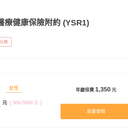
術醫療健康保險附約
(YSR1)
比較
女性
1,350
年繳保費
元
元
[ 500-5000 元 ]
我要發問