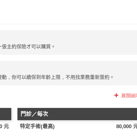
一張主約保險才可以購買。
變動，你可以續保到年齡上限，不用找業務重新簽約。
展開細
門診／每次
00 元
特定手術(最高)
80,000 