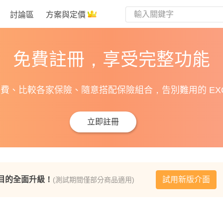
討論區
方案與定價
免費註冊，享受完整功能
費、比較各家保險、隨意搭配保險組合，告別難用的 EXC
立即註冊
目的全面升級！
試用新版介面
(測試期間僅部分商品適用)