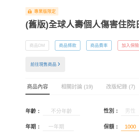
專業版限定
(舊版)全球人壽個人傷害住
商品DM
商品條款
商品費率
加入保險
前往現售商品
商品內容
相關討論 (19)
改版紀錄 (7)
性別：
男性
年齡：
年期：
保額：