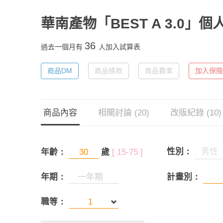
華南產物「BEST A 3.0」
36
過去一個月有
人加入試算表
商品DM
商品條款
商品費率
加入保險
商品內容
相關討論 (20)
改版紀錄 (10)
性別：
男性
年齡：
歲
[ 15-75 ]
年期：
計畫別：
職等：