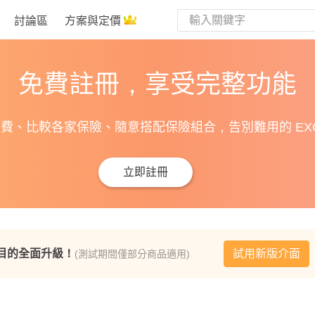
討論區
方案與定價
免費註冊，享受完整功能
費、比較各家保險、隨意搭配保險組合，告別難用的 EXC
立即註冊
目的全面升級！
試用新版介面
(測試期間僅部分商品適用)