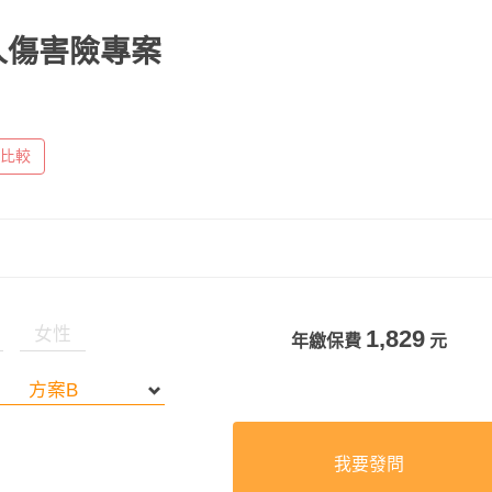
個人傷害險專案
比較
女性
1,829
年繳保費
元
我要發問