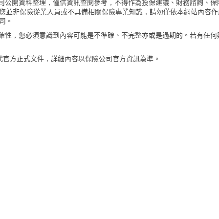
險公司公開資料整理，僅供資訊查閱參考，不得作為投保建議、財務諮詢、保
您並非保險從業人員或不具備相關保險專業知識，請勿僅依本網站內容作
司。
的準確性，您必須意識到內容可能是不準確、不完整亦或是過期的。若有任何
代官方正式文件，詳細內容以保險公司官方資訊為準。