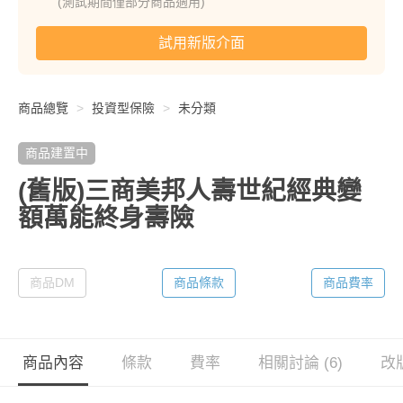
(測試期間僅部分商品適用)
試用新版介面
商品總覽
投資型保險
未分類
商品建置中
(舊版)三商美邦人壽世紀經典變
額萬能終身壽險
商品DM
商品條款
商品費率
商品內容
條款
費率
相關討論 (6)
改版