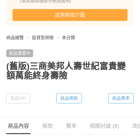
(測試期間僅部分商品適用)
試用新版介面
商品總覽
投資型保險
未分類
商品建置中
(舊版)三商美邦人壽世紀富貴變
額萬能終身壽險
商品DM
商品條款
商品費率
商品內容
條款
費率
相關討論 (6)
改版