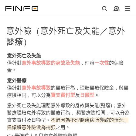
意外險（意外死亡及失能／意外
醫療）
意外死亡及失能
僅針對
意外事故導致的身故及失能
，理賠
一次性
的保險
金。
意外醫療
僅針對
意外事故導致
的醫療行為，理賠醫療保險金，與醫
療險相同，可以分為
實支實付型
及
日額型
。
意外死亡及失能理賠意外導致的身故與失能(殘廢)；意外
醫療理賠意外導致的醫療行為， 與醫療險相同，可以分為
實支實付及日額型。
不過因為不理賠疾病所導致的情況，
建議將意外險做為補強
之用。
👉
最強成人＆兒童意外險總整理