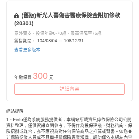
(舊版)新光人壽傷害醫療保險金附加條款
(20301)
意外實支 · 投保年齡0-70歲 · 最高保障至75歲
銷售期間： 104/08/04 ～ 108/12/31
查看更多版本
300
年繳保費
元
詳細內容
網站提醒
1、Finfo僅為系統服務提供者，本網站所載資訊係依保險公司公開
資料整理，僅供資訊查閱參考，不得作為投保建議、財務諮詢、保
險招攬或媒合，亦不應視為對任何保險商品之推薦或背書。如您並
非保險從業人員或不具備相關保險專業知識，請勿僅依本網站內容