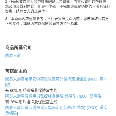
2、Finfo會盡最大努力維護網站上之資訊、內容和資料的準確性，
您必須意識到內容可能是不準確、不完整亦或是過期的。若有任何
疑慮，請以官方資訊為準。
3、本頁面內容僅供參考，不代表實際投保內容，亦無法取代官方
正式文件，詳細內容以保險公司官方資訊為準。
商品所屬公司
國泰人壽
可搭配主約
國泰人壽意萬平安傷害暨兒童意外骨折定期保險 (N65) [意外
險]
有 60% 用戶選擇此保險當主約
國泰人壽真康順手術醫療終身保險(外溢型) (L66) [醫療險]
有 26% 用戶選擇此保險當主約
國泰人壽新鍾心滿福重大傷病定期保險(外溢型) (ZCO) [重疾
重傷險]