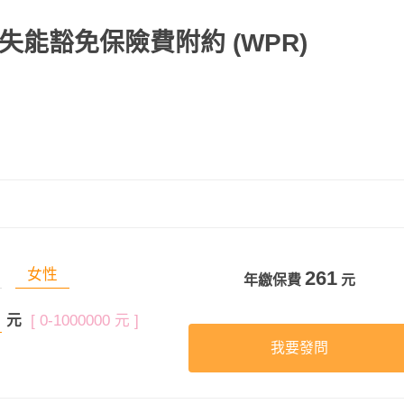
失能豁免保險費附約
(WPR)
女性
261
年繳保費
元
元
[ 0-1000000 元 ]
我要發問