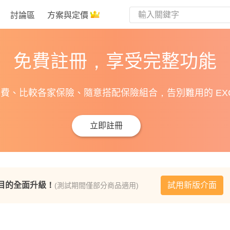
討論區
方案與定價
免費註冊，享受完整功能
費、比較各家保險、隨意搭配保險組合，告別難用的 EXC
立即註冊
目的全面升級！
試用新版介面
(測試期間僅部分商品適用)