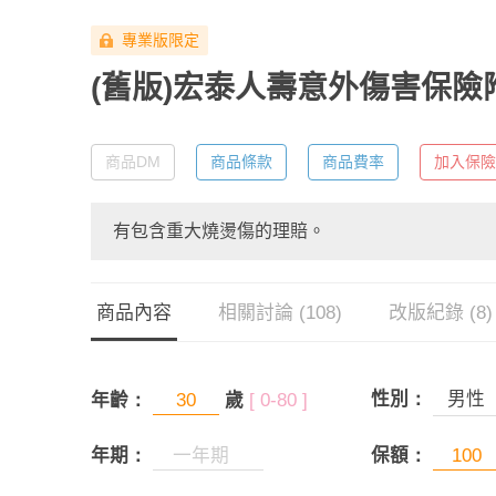
專業版限定
(舊版)宏泰人壽意外傷害保險
商品DM
商品條款
商品費率
加入保險
有包含重大燒燙傷的理賠。
商品內容
相關討論 (108)
改版紀錄 (8)
性別：
男性
年齡：
歲
[ 0-80 ]
年期：
保額：