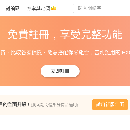
討論區
方案與定價
免費註冊，享受完整功能
費、比較各家保險、隨意搭配保險組合，告別難用的 EXC
立即註冊
目的全面升級！
試用新版介面
(測試期間僅部分商品適用)