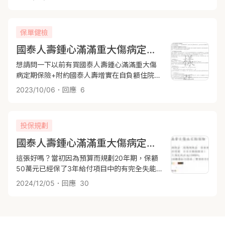
這一條會失效嗎?他有寫保證續保，
保單健檢
國泰人壽鍾心滿滿重大傷病定期保險+附約問題
想請問一下以前有買國泰人壽鍾心滿滿重大傷
病定期保險+附約國泰人壽增實在自負額住院醫
療健康保險如果我重大傷病啟動了這樣我附約
2023/10/06
．回應
6
這一條會失效嗎?他有寫保證續保，
投保規劃
國泰人壽鍾心滿滿重大傷病定期保險
這張好嗎？當初因為預算而規劃20年期，保額
50萬元已經保了3年給付項目中的有完全失能
保險金、罹癌基因檢測服務，這樣算不錯嗎？
2024/12/05
．回應
30
因為在考慮重大傷病保額提高，這樣必須投保
新的，將這張解約，會不會可惜？因為我沒有
買失能險，只有意外失能附約，我的保單裡跟
失能有關的好像就這兩個