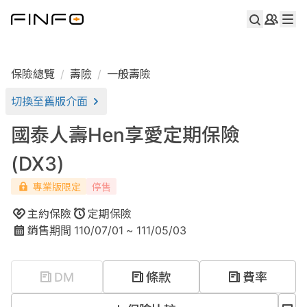
保險總覽
壽險
一般壽險
切換至舊版介面
國泰人壽Hen享愛定期保險
(DX3)
專業版限定
停售
主約保險
定期
保險
銷售期間
110/07/01
~
111/05/03
DM
條款
費率