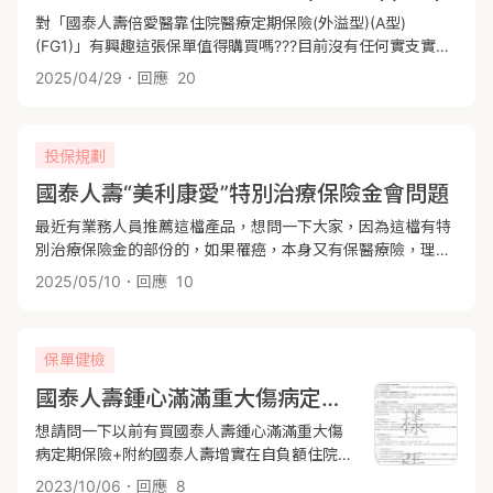
對「國泰人壽倍愛醫靠住院醫療定期保險(外溢型)(A型)
(FG1)」有興趣這張保單值得購買嗎???目前沒有任何實支實付
的醫療保單和重大傷病~謝謝
2025/04/29
．回應
20
投保規劃
國泰人壽“美利康愛”特別治療保險金會問題
最近有業務人員推薦這檔產品，想問一下大家，因為這檔有特
別治療保險金的部份的，如果罹癌，本身又有保醫療險，理賠
時會有實支實付的問題嗎，還是都可以申請？
2025/05/10
．回應
10
保單健檢
國泰人壽鍾心滿滿重大傷病定期保險+附約問題
想請問一下以前有買國泰人壽鍾心滿滿重大傷
病定期保險+附約國泰人壽增實在自負額住院醫
療健康保險如果我重大傷病啟動了這樣我附約
2023/10/06
．回應
8