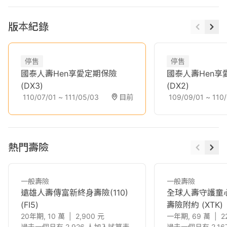
版本紀錄
停售
停售
國泰人壽Hen享愛定期保險
國泰人壽Hen享
(DX3)
(DX2)
110/07/01
~
111/05/03
目前
109/09/01
~
110
熱門壽險
一般壽險
一般壽險
遠雄人壽傳富新終身壽險(110)
全球人壽守護童
(FI5)
壽險附約
(XTK)
20年期, 10 萬
|
2,900
元
一年期, 69 萬
|
2
過去一個月有 2,926 人加入試算表
過去一個月有 2,1