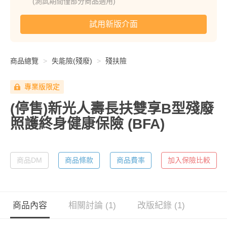
(測試期間僅部分商品適用)
試用新版介面
商品總覽
失能險(殘廢)
殘扶險
專業版限定
(停售)新光人壽長扶雙享B型殘廢
照護終身健康保險
(BFA)
商品DM
商品條款
商品費率
加入保險比較
商品內容
相關討論 (1)
改版紀錄 (1)