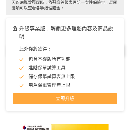
因疾病導致殘廢時，依殘廢等級表理賠一次性保險金，展開
細項可以查看各等級理賠金。
升級專業版，解鎖更多理賠內容及商品說
明
此外你將獲得：
意外殘廢
包含基礎版所有功能
殘廢保險金
400,000 元
進階保單試算工具
因意外導致殘廢時，依殘廢等級表理賠一次性保險金，展開
儲存保單試算表無上限
細項可以查看各等級理賠金。
用戶保單管理無上限
立即升級