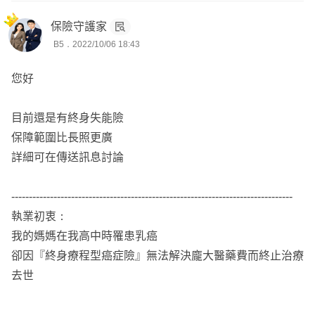
保險守護家
👉🏻詳細內容再依照需求與預算來規劃
B5．2022/10/06 18:43
若需服務人員，可協助您投保送件及提供後續服務
您好
Yun服務於錠嵂保經，
全台都有服務，已實際協助版上數十
位保戶規劃專屬的保障
目前還是有終身失能險
想要進一步諮詢歡迎主動點擊『
傳送訊息
』，留下您的line
保障範圍比長照更廣
或手機號碼以利後續討論😊
詳細可在傳送訊息討論
--------------------------------------------------------------------------------
執業初衷：
我的媽媽在我高中時罹患乳癌
卻因『終身療程型癌症險』無法解決龐大醫藥費而終止治療
去世