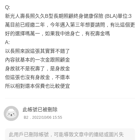
Q:
新光人壽長照久久B型長期照顧終身健康保險 (BLA)單位:3
萬目前已經繳二年，今年邁入第三年想要請問，有比這個更
好的選擇嗎萬一，如果我中途身亡，有祝壽金嗎
A:
以長照來說這張其實算不錯了
內容就基本的一次金跟照顧金
身故就不是祝壽了，是身故金
但這張也沒有身故金，不還本
所以相對還本保費也比較便宜
此帳號已被刪除
B2．2022/10/06 15:55
此用戶已刪除帳號，可能導致文章中的連結或圖片失