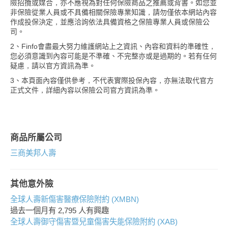
險招攬或媒合，亦不應視為對任何保險商品之推薦或背書。如您並
非保險從業人員或不具備相關保險專業知識，請勿僅依本網站內容
作成投保決定，並應洽詢依法具備資格之保險專業人員或保險公
司。
2、Finfo會盡最大努力維護網站上之資訊、內容和資料的準確性，
您必須意識到內容可能是不準確、不完整亦或是過期的。若有任何
疑慮，請以官方資訊為準。
3、本頁面內容僅供參考，不代表實際投保內容，亦無法取代官方
正式文件，詳細內容以保險公司官方資訊為準。
商品所屬公司
三商美邦人壽
其他意外險
全球人壽新傷害醫療保險附約 (XMBN)
過去一個月有
2,795
人有興趣
全球人壽御守傷害暨兒童傷害失能保險附約 (XAB)