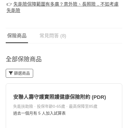
👉
失能險保障範圍有多廣？意外險、長照險，不如考慮
失能險
保險商品
常見問答 (8)
全部保險商品
篩選商品
安聯人壽守護寶照護健康保險附約 (PDR)
失能扶助險 · 投保年齡0-65歲 · 最高保障至85歲
過去一個月有
5
人加入試算表