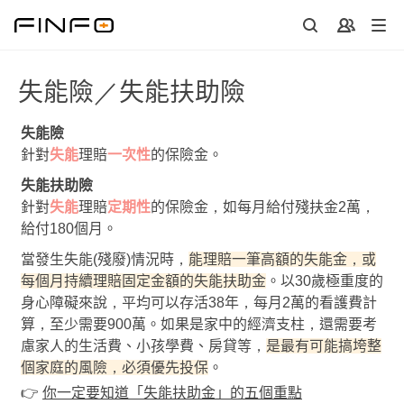
失能險／失能扶助險
失能險
針對
失能
理賠
一次性
的保險金。
失能扶助險
針對
失能
理賠
定期性
的保險金，如每月給付殘扶金2萬，
給付180個月。
當發生失能(殘廢)情況時，
能理賠一筆高額的失能金，或
每個月持續理賠固定金額的失能扶助金
。以30歲極重度的
身心障礙來說，平均可以存活38年，每月2萬的看護費計
算，至少需要900萬。如果是家中的經濟支柱，還需要考
慮家人的生活費、小孩學費、房貸等，
是最有可能搞垮整
個家庭的風險，必須優先投保
。
👉
你一定要知道「失能扶助金」的五個重點