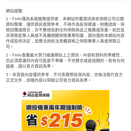
網站提醒
1、Finfo僅為系統服務提供者，本網站所載資訊係依保險公司公開
資料整理，僅供資訊查閱參考，不得作為投保建議、財務諮詢、保
險招攬或媒合，亦不應視為對任何保險商品之推薦或背書。如您並
非保險從業人員或不具備相關保險專業知識，請勿僅依本網站內容
作成投保決定，並應洽詢依法具備資格之保險專業人員或保險公
司。
2、Finfo會盡最大努力維護網站上之資訊、內容和資料的準確性，
您必須意識到內容可能是不準確、不完整亦或是過期的。若有任何
疑慮，請以官方資訊為準。
3、本頁面內容僅供參考，不代表實際投保內容，亦無法取代官方
正式文件，詳細內容以保險公司官方資訊為準。