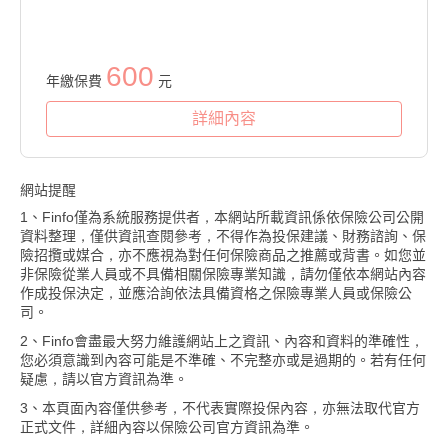
600
年繳保費
元
詳細內容
網站提醒
1、Finfo僅為系統服務提供者，本網站所載資訊係依保險公司公開
資料整理，僅供資訊查閱參考，不得作為投保建議、財務諮詢、保
險招攬或媒合，亦不應視為對任何保險商品之推薦或背書。如您並
非保險從業人員或不具備相關保險專業知識，請勿僅依本網站內容
作成投保決定，並應洽詢依法具備資格之保險專業人員或保險公
司。
2、Finfo會盡最大努力維護網站上之資訊、內容和資料的準確性，
您必須意識到內容可能是不準確、不完整亦或是過期的。若有任何
疑慮，請以官方資訊為準。
3、本頁面內容僅供參考，不代表實際投保內容，亦無法取代官方
正式文件，詳細內容以保險公司官方資訊為準。