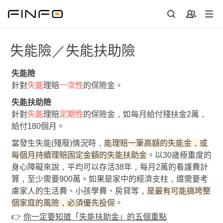
失能險／失能扶助險
失能險
針對
失能
理賠
一次性
的保險金。
失能扶助險
針對
失能
理賠
定期性
的保險金，如每月給付殘扶金2萬，
給付180個月。
當發生失能(殘廢)情況時，
能理賠一筆高額的失能金，或
每個月持續理賠固定金額的失能扶助金
。以30歲極重度的
身心障礙來說，平均可以存活38年，每月2萬的看護費計
算，至少需要900萬。如果是家中的經濟支柱，還需要考
慮家人的生活費、小孩學費、房貸等，
是最有可能搞垮整
個家庭的風險，必須優先投保
。
👉
你一定要知道「失能扶助金」的五個重點