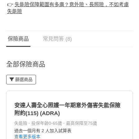
👉
失能險保障範圍有多廣？意外險、長照險，不如考慮
失能險
保險商品
常見問答 (8)
全部保險商品
篩選商品
安達人壽全心照護一年期意外傷害失能保險
附約(115) (ADRA)
失能險 · 投保年齡0-65歲 · 最高保障至75歲
過去一個月有
2
人加入試算表
查看更多版本