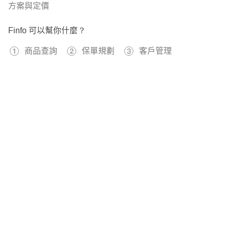
方案與定價
Finfo 可以幫你什麼？
商品查詢
保單規劃
客戶管理
免費註冊
596737
已經有
位用戶加入 Finfo 的行列
關於我們
服務條款
隱私權政策
本站提供之保險資料、試算工具僅供參考，不應被視為本公司或第三方機構向
您發出商品或服務之要約。