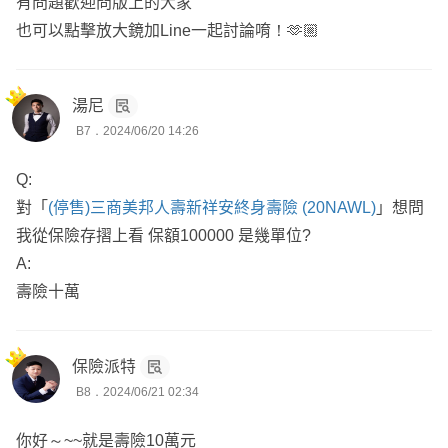
有問題歡迎問版上的大家
也可以點擊放大鏡加Line一起討論唷！🫶🏼
湯尼
B7．2024/06/20 14:26
Q:
對「
(停售)三商美邦人壽新祥安終身壽險 (20NAWL)
」想問
我從保險存摺上看 保額100000 是幾單位?
A:
壽險十萬
保險派特
B8．2024/06/21 02:34
你好～~~就是壽險10萬元