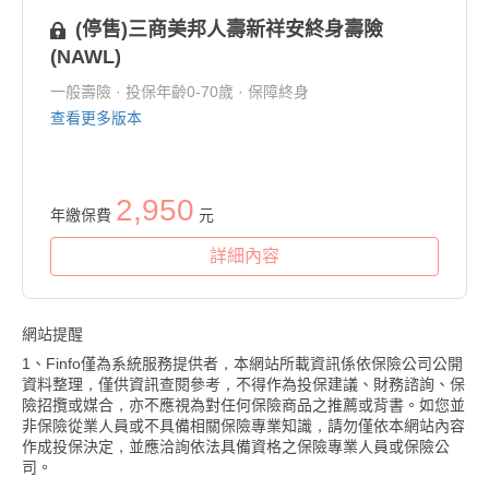
(停售)三商美邦人壽新祥安終身壽險
(NAWL)
一般壽險 · 投保年齡0-70歲 · 保障終身
查看更多版本
2,950
年繳保費
元
詳細內容
網站提醒
1、Finfo僅為系統服務提供者，本網站所載資訊係依保險公司公開
資料整理，僅供資訊查閱參考，不得作為投保建議、財務諮詢、保
險招攬或媒合，亦不應視為對任何保險商品之推薦或背書。如您並
非保險從業人員或不具備相關保險專業知識，請勿僅依本網站內容
作成投保決定，並應洽詢依法具備資格之保險專業人員或保險公
司。