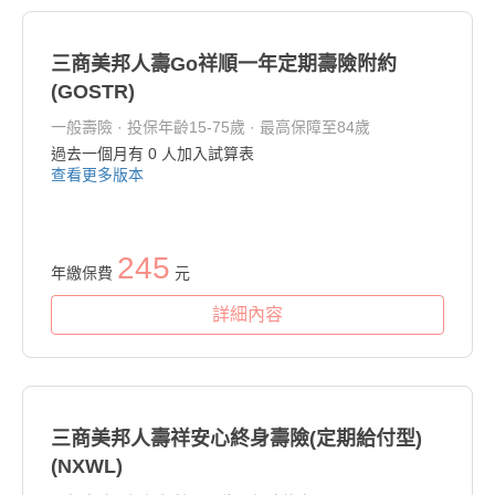
三商美邦人壽Go祥順一年定期壽險附約
(GOSTR)
一般壽險 · 投保年齡15-75歲 · 最高保障至84歲
過去一個月有
0
人加入試算表
查看更多版本
245
年繳保費
元
詳細內容
三商美邦人壽祥安心終身壽險(定期給付型)
(NXWL)