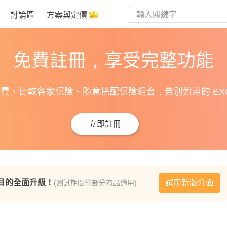
討論區
方案與定價
免費註冊，享受完整功能
費、比較各家保險、隨意搭配保險組合，告別難用的 EXC
立即註冊
目的全面升級！
試用新版介面
(測試期間僅部分商品適用)