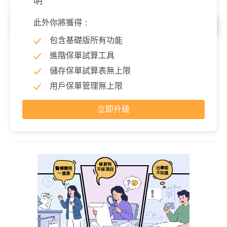
明
此外你將獲得：
意外失能
包含基礎版所有功能
失能扶助金(每月)
20,000 元
進階保單試算工具
因意外導致失能時，依失能等級表每月理賠失能扶助金，展
儲存保單試算表無上限
開細項可以查看各等級理賠金。
用戶保單管理無上限
立即升級