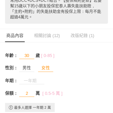
常用DCC+DCS+DCT組合。【投保規則更新】若要
幫15歲以下的小朋友投保宏泰人壽失能扶助險，
「主約+附約」的失能扶助金有投保上限：每月不能
超過4萬元。
商品內容
相關討論 (12)
改版紀錄 (1)
年齡：
歲
[ 0-85 ]
性別：
男性
女性
年期：
保額：
萬
[ 0.5-5 萬 ]
最多人選擇 一年期 2 萬