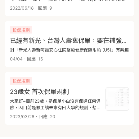
保安心住院醫療終身健康保險 (PH45/T04Q3) / 1000元 / 20
2022/06/18
．回應
9
年台灣人壽珍LONG好康手術醫療終身健康保險附約 (7L3) /
2000元 / 20 年台灣人壽珍愛守護防癌終身健康保險附約
(T05K2) / 50萬 / 20 年台灣人壽金卡安心一年定期重大傷病
投保規劃
健康保險附約 (CIR4) / 50萬 台灣人壽新住院醫療保險附約
(HNRB) / 計劃二 台灣人壽長安傷害保險附約 (SPAR) / 50 萬
已經有新光、台灣人壽舊保單，要在補強防癌及實支實付醫療，目前希望用既有的舊約附加附約。目前有的保單有台灣人壽安心120（已經繳了10年）、新光人壽 97年投保健康久久終身醫療健康保險保額（10百）、89年投保新長安終身壽險100萬、平安意外傷害附約、綜合保障附約、傷害住院日額附約、89年投保防癌健康終身保險50萬。若以安心120為主加愛滿溢的癌症附約、新光壽險為主加實支實付的附約ok嗎？或者有更好的選擇嗎？預算希望在2-2.5萬
台灣人壽年年平安傷害醫療保險金附加條款(甲型) (SMR2A) /
對「新光人壽新呵護安心住院醫療健康保險附約 (U5)」有興趣
7萬台灣人壽新傷害醫療保險金日額附約(BJ0) / 1,000 元台灣
人壽新骨折及關節整復手術傷害保險金附加條款 (BH0) / 1單位
04/04
．回應
16
台灣人壽新金關愛豁免保險費保險附約B型 (7JD) 保單二 (投保
年齡 28，年繳 19,020)國泰人壽新呵護久久失能照護終身保險
(IG3) 保單三 (投保年齡 9，年繳 7,350) 新光人壽防癌健康終
投保規劃
身保險 / 100 萬 / 15 年新光人壽平安意外傷害保險附約 (K1D)
/90萬 新光人壽意外傷害醫療保險附約 (L1D) / 3 萬 新光人壽
23歲女 首次保單規劃
安心住院保險附約 (71D) / HS-10 新光人壽綜合醫療保險附約
大家好~目前23歲，是保單小白沒有保過任何保
(Y1D) / 1,000 元 新光人壽綜合保障附約 (P1B) / 20 萬1.想調
險，因目前是做工讀未來有回大學的規劃，想
整台灣人壽關於主約還有「重大傷病」和「防癌」的部份~~2.
請問這樣的保單規劃是否合適?或者有無需要增
請問這樣的實支實付是否足夠??再請協助調整建議與需注意方
2023/03/26
．回應
20
刪的部分?求各位大神幫忙看一下，謝謝了!!
向，謝謝!