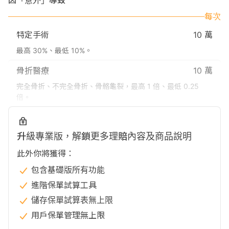
因「意外」導致
每次
特定手術
10 萬
最高 30%、最低 10%。
骨折醫療
10 萬
完全骨折、不完全骨折、骨骼龜裂，最高 1 倍、最低 0.25
倍。
升級專業版，解鎖更多理賠內容及商品說明
此外你將獲得：
包含基礎版所有功能
進階保單試算工具
儲存保單試算表無上限
用戶保單管理無上限