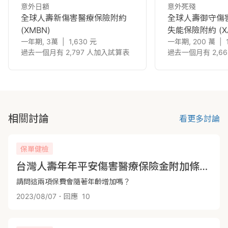
意外日額
意外死殘
全球人壽新傷害醫療保險附約
全球人壽御守傷
(XMBN)
失能保險附約
(X
一年期, 3萬
|
1,630
元
一年期, 200 萬
|
過去一個月有 2,797 人加入試算表
過去一個月有 2,6
相關討論
看更多討論
保單健檢
台灣人壽年年平安傷害醫療保險金附加條款(甲型) SMR2A 及台灣人壽年年平安傷害醫療保險金附加條款(丁型) SMR2D
請問這兩項保費會隨著年齡增加嗎？
2023/08/07
．回應
10