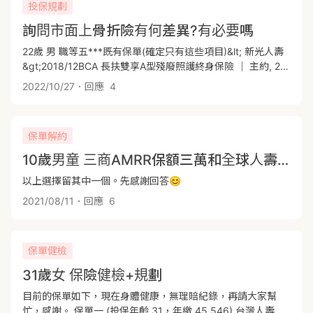
投保規劃
詢問市面上骨折險有何差異?有必要嗎
22歲 男 職等五***既有保單(確定只有這些項目)&lt; 新光人壽
&gt;2018/12BCA 長扶雙享A型殘廢照護終身保險 ｜ 主約, 20
年期 3w94A 新光人壽新要保人豁免保險費附約 ｜ 附約, 20年
2022/10/27
．回應
4
期 1.17w &lt;南山人壽&gt; 2017/09MPL2 南山人壽福愛2小額
終身壽險 ｜ 主約, 20年期 30w 一年保費:既有保單2.86W+預
計規劃保單 &lt; 有預算考量&gt; 因為工作危險性較高，發現保
保單解約
險還是需要規劃想了解(一)預計規劃的項目還有缺少甚麼項目
嗎(二) 關於骨折險，預計規劃產品，有辦法承擔風險嗎?還是
10歲男童 三商AMRR保額三萬和全球人壽傷害保額醫療保險金附加條款3萬，請問那一種保障比較好，三商DHIR保額1000和全球人壽個人傷害住院日額保險給付附加條款1000，這兩種哪一個理賠方案比較好？
只有骨折險能分擔風險?***發現自己職等比較高，骨折險的費
以上選擇留其中一個。先感謝回答😊
用真的非常昂貴，礙於預算考量***也需要考量後期保費增加
幅度是否過高(三)如果需要您會推薦哪樣商品，理賠項目有差
2021/08/11
．回應
6
異嗎台灣人壽新骨折及關節整復手術傷害保險金附加條款 BH0
1單位 $2,310 (加在新保單) 南山人壽意外骨折及特定手術傷害
醫療保險附約 SBBR 30萬 $2,800 (加在舊保單) (四)現階段規
保單健檢
劃都是需要收據項目才可以理賠，有沒有考慮到的風險嗎 (五)
台壽要超過1萬才能出單，不知道有沒有超過&gt;&lt;這邊感謝
31歲女 保險健檢+規劃
各位超級業務員願意撥空回覆
目前的保單如下，現在身體健康，無理賠紀錄，再請大家幫
忙，感謝。 保單一 (投保年齡 31，年繳 45,546) 台灣人壽新