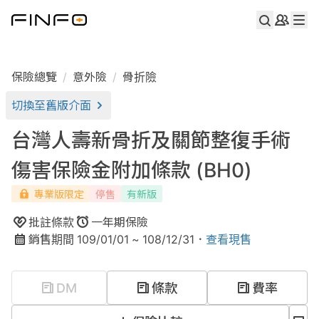
保險總覽
意外險
骨折險
切換至舊版介面
台灣人壽新骨折及關節整復手術
傷害保險金附加條款 (BH0)
專業版限定
停售
有新版
批註條款
一年期
保險
銷售期間
109/01/01
~
108/12/31
．
查看現售
DM
條款
費率