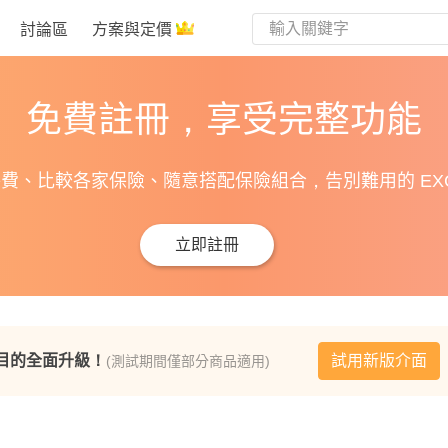
討論區
方案與定價
免費註冊，享受完整功能
費、比較各家保險、隨意搭配保險組合，告別難用的 EXC
立即註冊
目的全面升級！
試用新版介面
(測試期間僅部分商品適用)