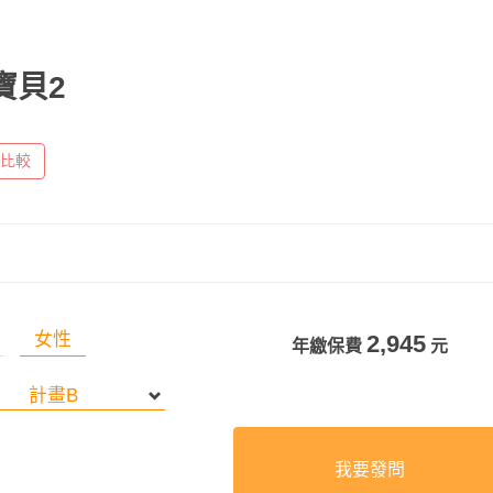
寶貝2
比較
女性
2,945
年繳保費
元
我要發問