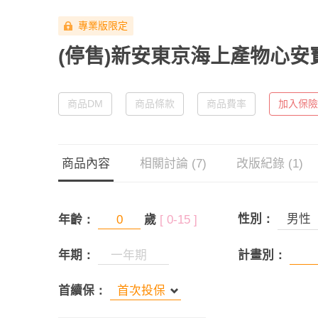
專業版限定
(停售)新安東京海上產物心安
商品DM
商品條款
商品費率
加入保險
商品內容
相關討論 (7)
改版紀錄 (1)
性別：
男性
年齡：
歲
[ 0-15 ]
年期：
計畫別：
首續保：