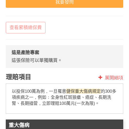
我要發問
查看累積總保費
這是產險專案
這張保險可以單獨購買。
理賠項目
展開細項
以投保100萬為例，一旦罹患
健保重大傷病規定
的300多
項疾病之一，例如：全身性紅斑狼瘡、癌症、長期洗
腎、長期插管，立即理賠100萬元(一次為限)。
重大傷病