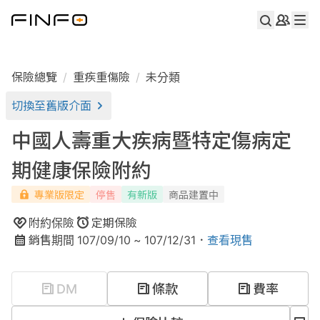
保險總覽
重疾重傷險
未分類
切換至舊版介面
中國人壽重大疾病暨特定傷病定
期健康保險附約
專業版限定
停售
有新版
商品建置中
附約保險
定期
保險
銷售期間
107/09/10
~
107/12/31
．
查看現售
DM
條款
費率