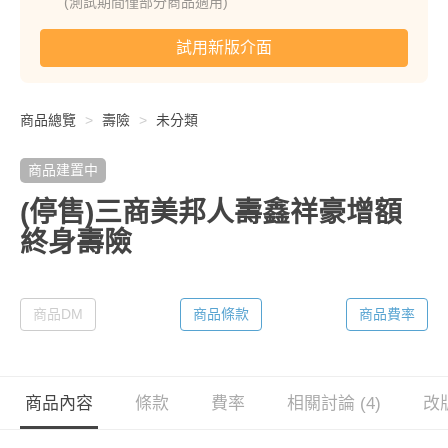
(測試期間僅部分商品適用)
試用新版介面
商品總覽
壽險
未分類
商品建置中
(停售)三商美邦人壽鑫祥豪增額
終身壽險
商品DM
商品條款
商品費率
商品內容
條款
費率
相關討論 (4)
改版