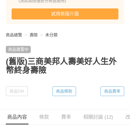
(測試期間僅部分商品適用)
試用新版介面
商品總覽
壽險
未分類
商品建置中
(舊版)三商美邦人壽美好人生外
幣終身壽險
商品DM
商品條款
商品費率
商品內容
條款
費率
相關討論 (12)
改