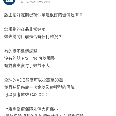
B2．2024/03/20 23:05
1. 確實HKR在HSC+XHB計畫二兩個實支下，幫助不大，
可以拿來規劃提高重大傷病保額到100萬，也就是XDE增加
版主您好定期檢視保單是很好的習慣喔🙋🏻‍♂️
50萬保額
2. 建議以癌症一次金為主，目前以遠雄的癌症險為主，因
您規劃的商品非常好唷
為長期費率便宜哦!
想先請問目前是否有任何體況？
https://finfo.tw/assortments/ad4031bc732882f6
有的話不建議調整
沒有的話 P*2 H*R 可以調整
有雙實支實付了效益不大
用最少的錢買最大的保障！
全球的XDE額度可以拉高至80萬
複雜的條款我來懂，完整的售後你享受！
並且補足癌症一次金以及療程型的保障
可以參考遠雄 CJ2 XCD
🤜免費保單健檢不強推
🙌網路開發全台都有服務
📍規劃醫療保障先保大再保小
🚑醫療險專業團隊