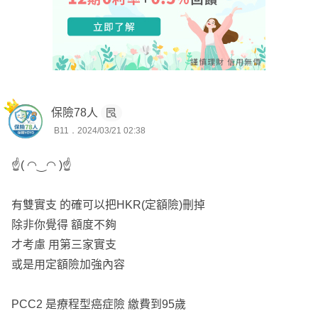
保險78人
B11．2024/03/21 02:38
☝( ◠‿◠ )☝
有雙實支 的確可以把HKR(定額險)刪掉
除非你覺得 額度不夠
才考慮 用第三家實支
或是用定額險加強內容
PCC2 是療程型癌症險 繳費到95歲