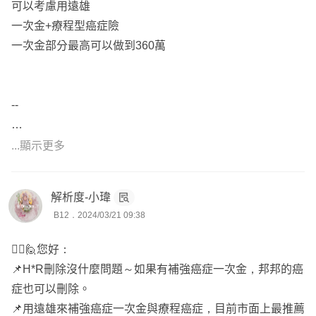
可以考慮用遠雄
一次金+療程型癌症險
一次金部分最高可以做到360萬
--
...顯示更多
解析度-小瑋
B12．2024/03/21 09:38
🙋‍♀️🙋您好：
我是在DCARD保險業版出沒的保險78人。
📌H*R刪除沒什麼問題～如果有補強癌症一次金，邦邦的癌
只講重點，不講沒有營養、冠冕堂皇的廢話。
症也可以刪除。
不用制式文章和符號洗版面灌水，依照個人不同狀況，提供
📌用遠雄來補強癌症一次金與療程癌症，目前市面上最推薦