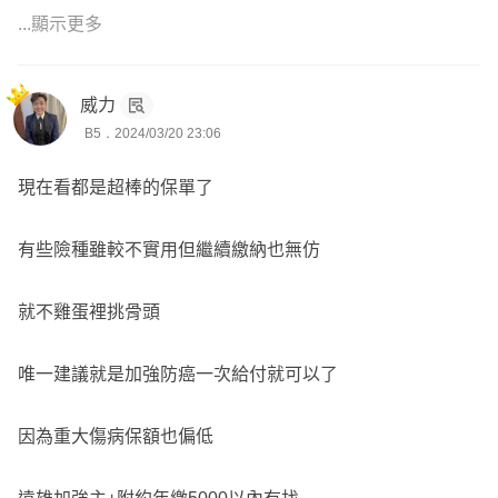
目前小朋友體況正常且無理賠紀錄，建議富邦可以調整的保
...顯示更多
障有:
癌症險(療程型)PCC2、住院日額HKR
，同時補強的保
障有:
癌症一次金、重大傷病(提高總保額到100萬)及意外險
威力
(提高重大燒燙傷額度)
B5．2024/03/20 23:06
🎯建議可以參考遠雄+新安產的規劃
現在看都是超棒的保單了
初步搭配方案給您參考:
https://finfo.tw/assortments/e332cd5
3c85eb31e
有些險種雖較不實用但繼續繳納也無仿
👉🏻再依保險年齡、需求與預算來調整成專屬方案
若需服務人員，可協助您投保送件及提供後續服務
就不雞蛋裡挑骨頭
Yun服務於錠嵂保經，
全台都有服務，已實際協助版上逾百
唯一建議就是加強防癌一次給付就可以了
位小朋友規劃專屬的保障
想要進一步諮詢歡迎主動點擊『
放大鏡聯絡資訊
』,留下您
因為重大傷病保額也偏低
的
lineID
以利後續討論😊