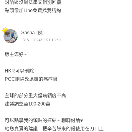
討論區沒辦法串文個別回覆
點頭像加Line免費找我諮詢
安聯
WL1N：主約第二年可減額繳清。
DR2A：失能一次金，保證續保。
Sasha
B15．2024/03/21 13:50
NDR1：1-6級失能月扶金，保證續保、保證給付180個月。
版主您好～
投保注意事項：
投保前2個月內是否有看診或是用藥，5年內是否有住院超
HKR可以刪除
過7天
PCC刪除改遠雄的癌症險
詳細內容可以再討論後依照需求與預算來調整
全球的部分重大傷病額度不高
後續服務就交給我吧👍
建議調整至100-200萬
我是俊權，服務於錠嵂保險經紀人，全台都有服務
可以點擊我的頭貼的連結～聊聊討論♥
目前以實際協助版上多位成人及小朋友投保成功
給您真實的建議，把辛苦賺來的錢使用在刀口上