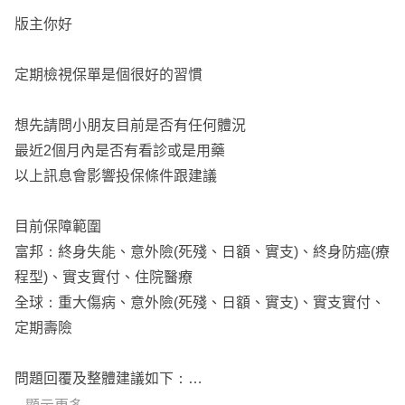
版主你好
定期檢視保單是個很好的習慣
想先請問小朋友目前是否有任何體況
最近2個月內是否有看診或是用藥
以上訊息會影響投保條件跟建議
目前保障範圍
富邦：終身失能、意外險(死殘、日額、實支)、終身防癌(療
程型)、實支實付、住院醫療
全球：重大傷病、意外險(死殘、日額、實支)、實支實付、
定期壽險
問題回覆及整體建議如下：
1. 目前保障缺口：實支(門診額度)、重大傷病、癌症險(一次