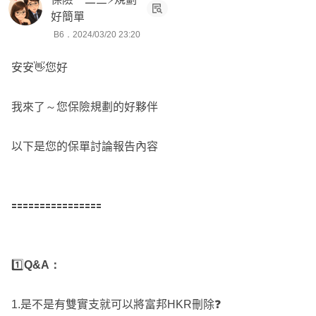
好簡單
B6．2024/03/20 23:20
安安👋您好
我來了～您保險規劃的好夥伴
以下是您的保單討論報告內容
🟰🟰🟰🟰🟰🟰🟰🟰🟰🟰🟰🟰🟰🟰🟰🟰
1️⃣
Q&A：
1.是不是有雙實支就可以將富邦HKR刪除❓