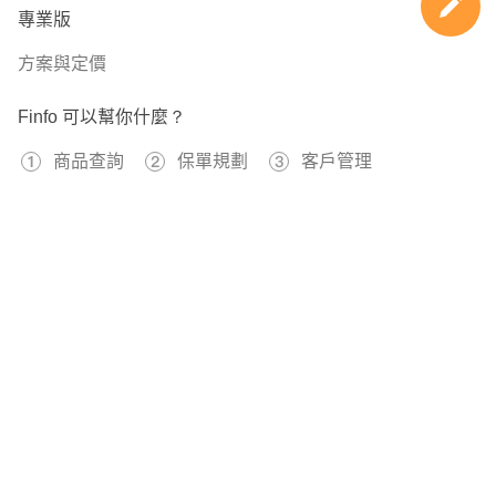
專業版
平安守護傷害失能保險附約 最高續保至15歲 100萬
意外失能100萬
方案與定價
Finfo 可以幫你什麼？
守護童心一年期定期壽險附約 最高續保至15歲 61.5萬
身故金61.5萬
商品查詢
保單規劃
客戶管理
實在醫靠醫療費用健康保險附約 最高續保至81歲 計畫2
免費註冊
住院日額1000元
597239
已經有
位用戶加入 Finfo 的行列
住院病房限額1500元
加護/燒燙傷病房4500元
住院手術限額17.5萬
門診手術5萬
關於我們
服務條款
隱私權政策
醫療雜費20萬
醫卡讚重大傷病一年期健康保險附約 最高續保至80歲 30萬
本站提供之保險資料、試算工具僅供參考，不應被視為本公司或第三方機構向