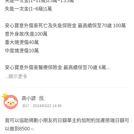
失能一次金(1~11級)25萬~1.25萬
失能一次金(1~6級)1萬
安心寶意外傷害死亡及失能保險金 最高續保至70歲 100萬
意外身故/失能100萬
重大燒燙傷40萬
中度燒燙傷10萬
安心寶意外傷害醫療保險金 最高續保至70歲 6萬
意外醫療限額6萬
...顯示更多
日額型意外傷害住院醫療保險附約 最高續保至75歲 15單位
高小諺
意外住院日額1500元
B17．2024/03/22 14:46
加護病房1500元
意外門診住院手術1500元
我可以協助規劃小朋友的日額單主約加附約加產險端日額可
骨折保險金2625元~4.5萬
以做到8500～