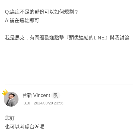
🥇 人數最多保經小小業務經理
Q:癌症不足的部份可以如何規劃？
深受信賴，擁有廣泛的客戶基礎。
A:補在遠雄即可
🏆 網路平台成交超過800位客戶
我是馬克，有問題歡迎點擊『頭像連結的LINE』與我討論
線上服務成果顯著，贏得眾多客戶的支持。
🤝 歡迎同業合作/正兼職增加收入
開放合作機會，一起創造更多可能。
台新 Vincent
B10．2024/03/20 23:56
您好
也可以考慮台🌟喔