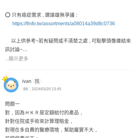
不怕找不到人，有需要協助送件可以點我們頭像聯絡
⭕ 只有癌症需求 , 選遠雄無爭議 :
https://finfo.tw/assortments/a08014a39d8c0736
🟰🟰🟰🟰🟰🟰🟰🟰🟰🟰🟰🟰🟰🟰🟰🟰
以上供參考~若有疑問或不清楚之處 , 可點擊頭像連結來
訊討論~
✨ 如果您還沒有認識的保險經紀人，我也可以協助處理
...顯示更多
喔！ ✨
🛎 歡迎點擊【人像圖片】查看聯絡方式，我們可以進一步
ivan
B8．2024/03/20 23:45
聊聊討論！ 🛎
問題一
---
對，因為ＨＫＲ是定額給付的產品，
針對住院或手術來計算理賠金，
🏅 夫妻雙業務專屬服務
對現在多自費的醫療環境，幫助屬實不大，
提供專為客戶的雙重服務，不怕找不到業務。