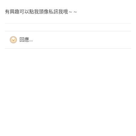
防癌終身健康保險附約 最高續保至95歲 1單位
有興趣可以點我頭像私訊我哦～～
初次罹癌 初期7500元、其他5萬
癌症住院1200元
癌症門診500元
回應...
癌症出院療養金600元
癌症手術 初期2250元、其他1.5萬
化療800元
放療500元
癌症每年照護金2萬(最多5年)
新住院醫療定期健康保險附約 最高續保至75歲 計畫C
住院病房限額2000元
加護病房3000元
住院/門診手術450元~18萬
醫療雜費10.2萬