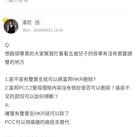
...顯示更多
金)、失能險
2. HKR：住院日額給付、手術按倍數定額給付，目前實支
湯尼
缺口是門診，所以HKR幫助不大，有調整空間
B14．2024/03/21 12:43
3. 全球重大傷病的建議100萬
4. 失能扶助金額度建議3-5萬，可以搭配安聯提高保障
Q:
5. 建議方案如下，如果沒有認識的業務員，我可以協助出
想麻煩專業的大家幫我忙看看五歲兒子的保單有沒有需要調
單，後續服務都可以交給我
整的地方
小朋友建議主要規劃方向及順序：
1.是不是有雙實支就可以將富邦HKR刪除?
雙醫療實支實付、雙意外險、重大傷病險、癌症險(一次
2.富邦PCC2覺得理賠內容沒有很好是否可以刪除？癌症不
金)、失能險(一次金+月扶金)、壽險
足的部份可以如何規劃？
-----------------------------------------------------------------------------------
A:
---------------------------------------------
確實有雙實支HKR就可以砍了
綜上所述
PCC可以用遠雄的癌症去替代
初步搭配方案給你參考：
https://finfo.tw/assortments/e8d42
7e8be14f8dc