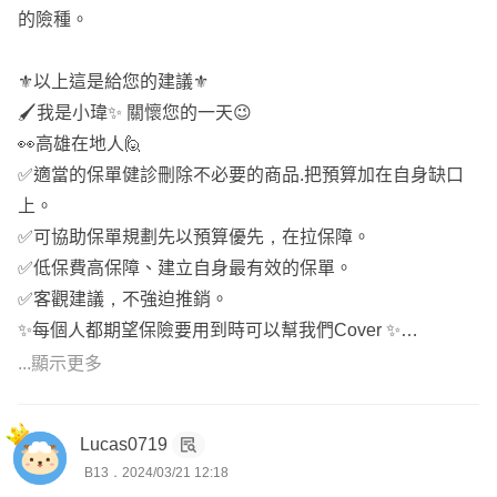
逐字真實的說明。
的險種。
⛄ 全台北中南跑透透
⚜️以上這是給您的建議⚜️
☀️ 依照預算規劃內容，不做灌水單
🖌️我是小瑋✨ 關懷您的一天😉
🌞 面談詳細講解保單內容
👀高雄在地人🙋
⭐ 不主動推銷、不強迫推銷、不做不實話術
✅適當的保單健診刪除不必要的商品.把預算加在自身缺口
🌟 低保費高保障
上。
⚓ 保近不保遠、保大不保小
✅可協助保單規劃先以預算優先，在拉保障。
❄️ DCARD保險業版
✅低保費高保障、建立自身最有效的保單。
⭕ 六大保障 : 醫療、癌症、重大傷病、失能、意外、壽險
✅客觀建議，不強迫推銷。
✨每個人都期望保險要用到時可以幫我們Cover ✨
📝如想進一步了解歡迎點擊『頭像圖片🔍』，一起討論喔。
...顯示更多
Lucas0719
B13．2024/03/21 12:18