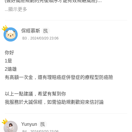
(做好風險規劃的先後順序才能有效規避風險)
👨🏼‍⚖️積極協助客戶申訴及評議
📍優先規劃大風險
...顯示更多
💪成功協助規劃近200個家庭
( 癌症險、重大傷病險、失能險、高額自費 )
📍有餘力才規劃小風險
👉如果有需要詳聊我的規劃，請點頭像加LINE一起討論適
保經慕斯
(住院一天xxxx元、定額賠xxxx元 )
B3．2024/03/20 23:06
合您的實惠有保障的保單!
—————————————————————
你好
1是
🍔服務於高雄保經代公司
2遠雄
🍔考取15張以上金融證照
有高額一次金，還有理賠癌症併發症的療程型防癌險
🍔個人財產風險管理師
🍔車險調解及勞保諮詢
以上一點建議，希望有幫到你
🍔勞動法令及稅務傳承
我服務於大誠保經，如需協助規劃歡迎來信討論
🍔個人自媒體創作者
🍔全台都有提供服務
🍔保險系本科生
Yunyun
B4．2024/03/20 23:06