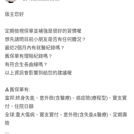
如果有任何問題 歡迎一起討論
版主您好
點擊『放大鏡聯絡資訊』加LINE諮詢
定期檢視保單並補強是很好的習慣喔
想先請問目前小朋友是否有任何體況？
最近2個月內有就醫紀錄嗎？
舊保單有理賠紀錄嗎？
有符合生長曲線嗎？
以上資訊會影響到給您的建議喔
🔺舊保單有:
富邦:終身失能、意外險(含醫療)、癌症險(療程型)、實支實
付、住院日額
全球:重大傷病、實支實付、意外險(含失能&醫療)、定期壽
險