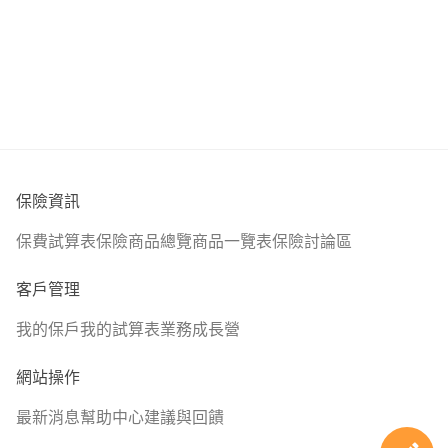
意外傷殘裝置2萬
享安心住院醫療定額健康保險附約 最高續保至85歲 500元
住院日額500元
住院照護250元
加護病房1000元
出院療養金250元
燒燙傷病房1500元
保險資訊
門診手術500元
保費試算表
保險商品總覽
商品一覽表
保險討論區
住院手術600元~7.5萬
特定/重大手術5萬
客戶管理
手術慰問金200元~2.5萬
我的保戶
我的試算表
業務成長營
2.全球
網站操作
醫卡讚85重大傷病定期健康保險 20年期 20萬
最新消息
幫助中心
建議與回饋
重大傷病20萬