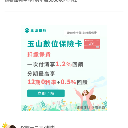
遠雄加強主+附約年繳5000以內有找
保險一二三⚡規劃