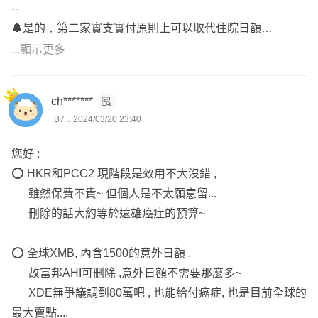
--
🔔是的，第二家實支實付原則上可以取代住院日額
...顯示更多
2.富邦PCC2覺得理賠內容沒有很好是否可以刪除❓癌症不
ch*******
足的部份可以如何規劃❓
B7．2024/03/20 23:40
--
🔔定額給付已經不太能給付龐大的自費醫療費用
您好 :
癌症一次金目前可用遠雄的癌症配套組合(XCD+CJ2+RQ1)
⭕ HKR和PCC2 現階段是效用不大沒錯 ,
來做規劃
雖然保費不貴~ 但個人是不太願意留...
刪除的話大約等於遠雄癌症的預算~
2️⃣
還沒找到業務的話：
⭕ 全球XMB, 內含1500的意外日額 ,
故富邦AHI可刪除 ,意外日額不需要那麼多~
我們公司在台北，人住新北，全台都有在跑
XDE無爭議調到80萬吧 , 也能給付癌症, 也是目前全球的
北到基隆南到屏東都有我們的客戶，雙業務服務
最大賣點....