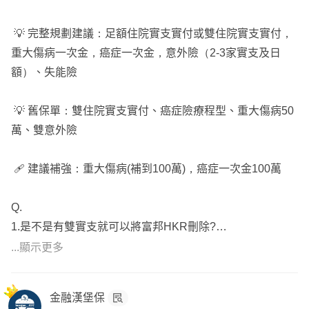
💡 完整規劃建議：足額住院實支實付或雙住院實支實付，
重大傷病一次金，癌症一次金，意外險（2-3家實支及日
額）、失能險
💡 舊保單：雙住院實支實付、癌症險療程型、重大傷病50
萬、雙意外險
🩹 建議補強：重大傷病(補到100萬)，癌症一次金100萬
Q.
1.是不是有雙實支就可以將富邦HKR刪除?
2.富邦PCC2覺得理賠內容沒有很好是否可以刪除？癌症不
...顯示更多
足的部份可以如何規劃？
金融漢堡保
A