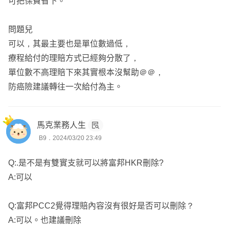
可把保費省下。
👑 保險業年資10年以上
問題兒
豐富的經驗，為您提供專業的保險建議。
可以，其最主要也是單位數過低，
療程給付的理賠方式已經夠分散了，
🚀 全台北中南皆有客戶
單位數不高理賠下來其實根本沒幫助＠＠，
服務範圍廣泛，遍及台灣北中南各地。
防癌險建議轉往一次給付為主。
🌟 不強迫不推銷佛系成交
注重客戶自主，無壓力的服務方式。
馬克業務人生
B9．2024/03/20 23:49
🩺 你的保險醫生：專業保單健檢
Q:.是不是有雙實支就可以將富邦HKR刪除?
像看醫生一樣，為您的保單進行全面的檢查與評估。
A:可以
☀️ 提供保單整理系統專屬帳號
Q:富邦PCC2覺得理賠內容沒有很好是否可以刪除？
利用專業系統幫助您整理和管理保單。
A:可以。也建議刪除