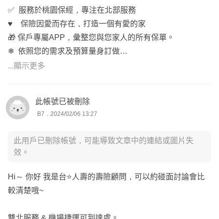
✅ 服務於桃園保經，專注在北部服務
♥ 保險因愛而存在，打造一個有愛的家
🎁 保戶專屬APP，彙整您與您家人的所有保單。
❄ 依照您的需求及預算量身訂做
❄ 線上諮詢請您【點擊大頭貼】
...顯示更多
此帳號已被刪除
B7．2024/02/06 13:27
此用戶已刪除帳號，可能導致文章中的連結或圖片失
效。
Hi～ 你好 我是台⭐️人壽的壽險顧問，可以約碰面討論會比
較清楚哦~
雙北服務 & 機場捷運可到達處。