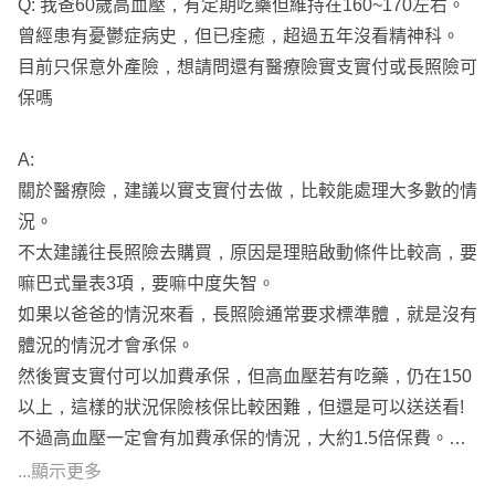
Q: 我爸60歲高血壓，有定期吃藥但維持在160~170左右。
曾經患有憂鬱症病史，但已痊癒，超過五年沒看精神科。
目前只保意外產險，想請問還有醫療險實支實付或長照險可
保嗎
A:
關於醫療險，建議以實支實付去做，比較能處理大多數的情
況。
不太建議往長照險去購買，原因是理賠啟動條件比較高，要
嘛巴式量表3項，要嘛中度失智。
如果以爸爸的情況來看，長照險通常要求標準體，就是沒有
體況的情況才會承保。
然後實支實付可以加費承保，但高血壓若有吃藥，仍在150
以上，這樣的狀況保險核保比較困難，但還是可以送送看!
不過高血壓一定會有加費承保的情況，大約1.5倍保費。但
還是得看核保能不能接受你爸的情況。
...顯示更多