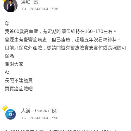
湯尼
B1．2024/02/04 17:38
Q:
我爸60歲高血壓，有定期吃藥但維持在160~170左右。
曾經患有憂鬱症病史，但已痊癒，超過五年沒看精神科。
目前只保意外產險，想請問還有醫療險實支實付或長照險可
保嗎
謝謝大家
A:
長照不建議買
買買癌症險吧
大誠－Gosha
B2．2024/02/04 17:56