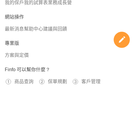
我的保戶
我的試算表
業務成長營
網站操作
最新消息
幫助中心
建議與回饋
專業版
方案與定價
Finfo 可以幫你什麼？
商品查詢
保單規劃
客戶管理
免費註冊
597239
已經有
位用戶加入 Finfo 的行列