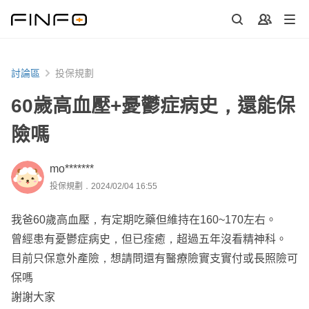
討論區
投保規劃
60歲高血壓+憂鬱症病史，還能保
險嗎
mo*******
投保規劃．2024/02/04 16:55
我爸60歲高血壓，有定期吃藥但維持在160~170左右。
曾經患有憂鬱症病史，但已痊癒，超過五年沒看精神科。
目前只保意外產險，想請問還有醫療險實支實付或長照險可
保嗎
謝謝大家