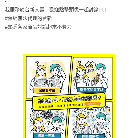
-
我服務於台新人壽，歡迎點擊頭像一起討論🙋🏻‍♀️
#保經無法代理的台新
#熟悉各家商品討論起來不費力