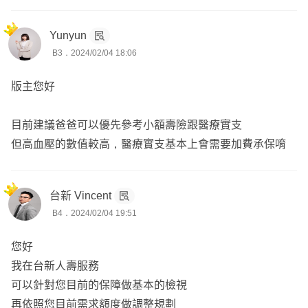
我們先撇開體況問題，光是長照險跟實支實付在你爸的年紀
Yunyun
已經很貴了，那錢肯定要花在刀口上，實支實付能用到的機
B3．2024/02/04 18:06
會真的遠比長照險高﹐建議往這方面看。
版主您好
如需更多的諮詢，歡迎點我頭像加line詳聊哦!
目前建議爸爸可以優先參考小額壽險跟醫療實支
但高血壓的數值較高，醫療實支基本上會需要加費承保唷
台新 Vincent
B4．2024/02/04 19:51
您好
我在台新人壽服務
可以針對您目前的保障做基本的檢視
再依照您目前需求額度做調整規劃