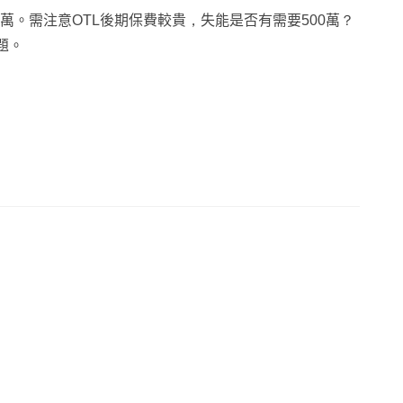
500萬。需注意OTL後期保費較貴，失能是否有需要500萬？
題。