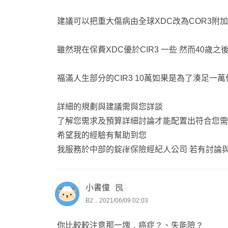
建議可以把重大傷病由全球XDC改為COR3附加
雖然現在保費XDC優於CIR3 一些 然而40歲之後
福滿人生部分的CIR3 10萬如果是為了湊足一
詳細的規劃與建議需與您詳談
了解您需求及預算詳細討論才能配置出符合您需
希望我的經驗有幫助到您
我服務於中部的錠嵂保險經紀人公司 若有討論
小書僮
B2．2021/06/09 02:03
你比較較注意那一塊，癌症？、失能險？