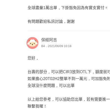
全球盡量1萬出單，下掛豁免因為有實支實付。
有問題歡迎私訊討論，謝謝
保經阿吉
B4．2021/06/09 10:18
您好，
台壽的部分，可以把CIR3放到OTL下，額度就可
如果擔心20T02H2整單不到一萬元，可加豁免附約
全球沒什麼問題，可以出單
以上給您參考，可以協助您出單，若有需要進一
聯繫我喔！