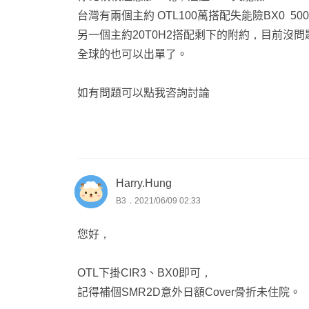
台灣有兩個主約 OTL100萬搭配失能險BX0 
另一個主約20T0H2搭配剩下的附約，目前沒問
全球的也可以出單了。
如有問題可以點我咨詢討論
Harry.Hung
B3．2021/06/09 02:33
您好，
OTL下掛CIR3、BX0即可，
記得補個SMR2D意外日額Cover骨折未住院。