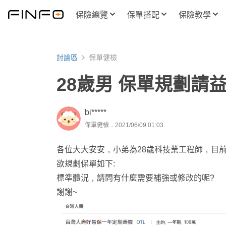
保險總覽
保單搭配
保險教學
討論區
保單健檢
28歲男 保單規劃請
bi*****
保單健檢．2021/06/09 01:03
各位大大安安，小弟為28歲科技業工程師，目
欲規劃保單如下:
標準體況，請問有什麼需要補強或修改的呢?
謝謝~