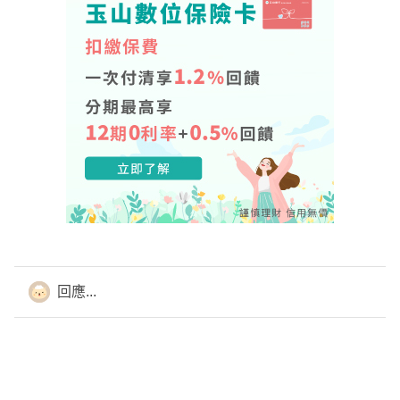
下方LINE連結➕入好友
✨Ray為保險系本科生，擅長條款解析以及商品的搭配、團
隊理賠3000萬，有任何保單問題找Ray就對！
✨Ray服務於保經公司，能站在客戶立場，依照個人需求打
造量身定做的保險方案！
✨保險找其叡，守護每一位！
回應...