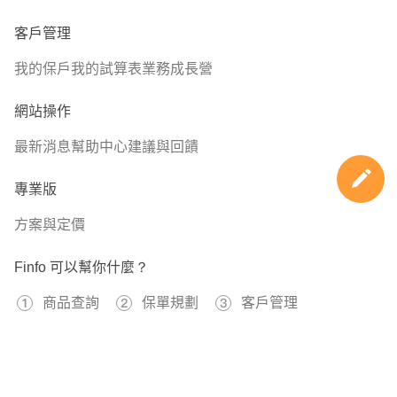
客戶管理
我的保戶
我的試算表
業務成長營
網站操作
最新消息
幫助中心
建議與回饋
專業版
方案與定價
Finfo 可以幫你什麼？
商品查詢
保單規劃
客戶管理
免費註冊
597239
已經有
位用戶加入 Finfo 的行列