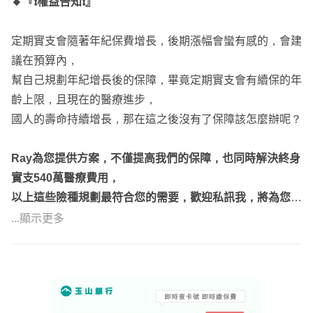
🔸『❗️權益告知❗️』
定期實支會隨著年紀保費增長，後期漲幅會蠻有感的，會建
議在預算內，
幫自己規劃年紀增長後的保障，畢竟定期實支會有續保的年
齡上限，且現在的醫療進步，
國人的壽命持續增長，那在這之後沒有了保障該怎麼辦呢？
Ray為您提供方案，不僅提高我們的保障，也同時解決終身
實支540萬醫療費用，
以上這些險種規劃最符合您的需要，歡迎私訊我，將為您提
供專屬的方案
...顯示更多
『透過豐富的理賠案例，給出最適切的建議，解決您所不足
的缺口😊』
➖➖➖➖➖
📣想要進一步了解給付細節，或是條款說明，歡迎點選頭像