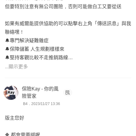
但要特別注意有無公司團險，否則可能做白工又要從送
如果有威爾能提供協助的可以點擊右上角「傳送訊息」與我
聯絡嘿！
🔔專門解決疑難雜症
🔔保障儲蓄 人生規劃樣樣來
🔔堅持客觀比較不走推銷路線
✨保險找威爾 專業一定well✨
...顯示更多
保險Kay - 你的風
險管家
B4．2023/11/27 13:36
版主您好
🔶 都會需要綁喔