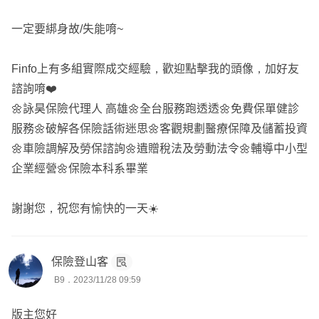
一定要綁身故/失能唷~
Finfo上有多組實際成交經驗，歡迎點擊我的頭像，加好友
諮詢唷❤️
🌼詠昊保險代理人 高雄🌼全台服務跑透透🌼免費保單健診
服務🌼破解各保險話術迷思🌼客觀規劃醫療保障及儲蓄投資
🌼車險調解及勞保諮詢🌼遺贈稅法及勞動法令🌼輔導中小型
企業經營🌼保險本科系畢業
謝謝您，祝您有愉快的一天☀️
保險登山客
B9．2023/11/28 09:59
版主您好